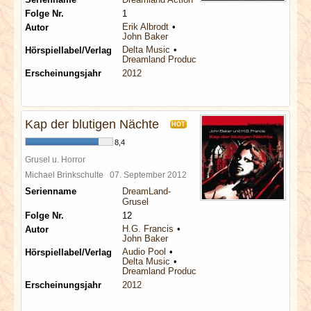
Folge Nr.
1
Erik Albrodt
Autor
John Baker
Delta Music
Hörspiellabel/Verlag
Dreamland Productions
Erscheinungsjahr
2012
Kap der blutigen Nächte
HOT
8,4
Grusel u. Horror
Michael Brinkschulte
07. September 2012
Serienname
DreamLand-
Grusel
Folge Nr.
12
H.G. Francis
Autor
John Baker
Audio Pool
Hörspiellabel/Verlag
Delta Music
Dreamland Productions
Erscheinungsjahr
2012