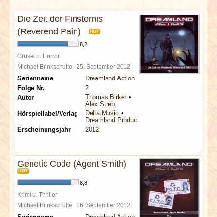
INTERVIEWS
Die Zeit der Finsternis
SPECIALS
(Reverend Pain)
HOT
8,2
REDAKTION
Grusel u. Horror
Michael Brinkschulte
25. September 2012
Serienname
Dreamland Action
LINKS
Folge Nr.
2
Thomas Birker
Autor
Alex Streb
ARCHIV
Delta Music
Hörspiellabel/Verlag
Dreamland Productions
Erscheinungsjahr
2012
Genetic Code (Agent Smith)
HOT
8,8
Krimi u. Thriller
Michael Brinkschulte
16. September 2012
Serienname
Dreamland Action