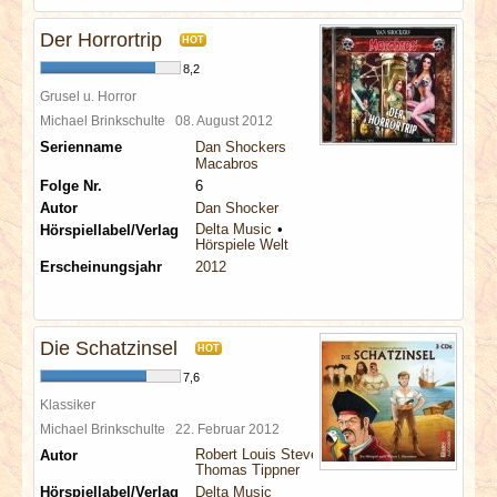
Der Horrortrip
HOT
8,2
Grusel u. Horror
Michael Brinkschulte
08. August 2012
Serienname
Dan Shockers
Macabros
Folge Nr.
6
Autor
Dan Shocker
Delta Music
Hörspiellabel/Verlag
Hörspiele Welt
Erscheinungsjahr
2012
Die Schatzinsel
HOT
7,6
Klassiker
Michael Brinkschulte
22. Februar 2012
Robert Louis Stevenson
Autor
Thomas Tippner
Hörspiellabel/Verlag
Delta Music