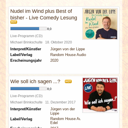
INTERVIEWS
Nudel im Wind plus Best of
bisher - Live Comedy Lesung
SPECIALS
HOT
8,0
REDAKTION
Live-Programm (CD)
Michael Brinkschulte
18. Oktober 2020
LINKS
Interpret/Künstler
Jürgen von der Lippe
Label/Verlag
Random House Audio
Erscheinungsjahr
2020
ARCHIV
Wie soll ich sagen ...?
HOT
8,0
Live-Programm (CD)
Michael Brinkschulte
11. Dezember 2017
Interpret/Künstler
Jürgen von der
Lippe
Random House Audio
Label/Verlag
Edel