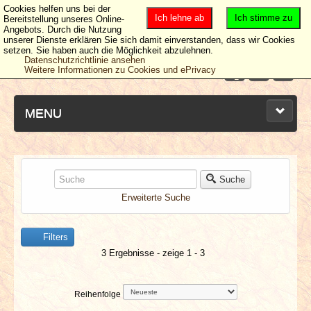
Cookies helfen uns bei der
Ich lehne ab
Ich stimme zu
Bereitstellung unseres Online-
Angebots. Durch die Nutzung
unserer Dienste erklären Sie sich damit einverstanden, dass wir Cookies
setzen. Sie haben auch die Möglichkeit abzulehnen.
Datenschutzrichtlinie ansehen
Weitere Informationen zu Cookies und ePrivacy
MENU
NEUESTE ARTIKEL
Suche
Erweiterte Suche
NEWS & DATES
Filters
BERICHTE
3 Ergebnisse - zeige 1 - 3
VERLOSUNGEN
Reihenfolge