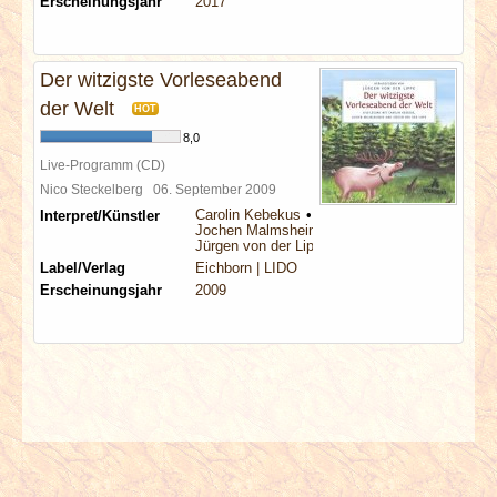
Erscheinungsjahr
2017
Der witzigste Vorleseabend
der Welt
HOT
8,0
Live-Programm (CD)
Nico Steckelberg
06. September 2009
Carolin Kebekus
Interpret/Künstler
Jochen Malmsheimer
Jürgen von der Lippe
Label/Verlag
Eichborn | LIDO
Erscheinungsjahr
2009