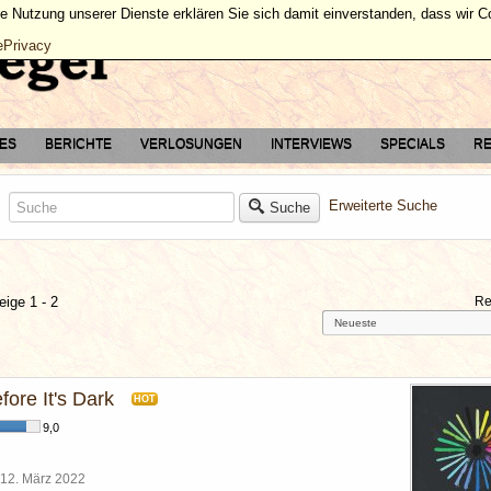
ie Nutzung unserer Dienste erklären Sie sich damit einverstanden, dass wir 
ePrivacy
TES
BERICHTE
VERLOSUNGEN
INTERVIEWS
SPECIALS
RE
Erweiterte Suche
Suche
eige 1 - 2
Re
ore It's Dark
HOT
9,0
12. März 2022