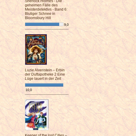
Sherlock Holmes - Die
geheimen Fälle des
Meisterdetektivs - Band 6:
Blutiger Schnee in
Bloomsbury Hill
9,0
¯¯¯¯¯¯¯¯¯¯¯¯¯¯¯¯¯¯¯¯¯¯¯¯
Luzie Alvenstein – Erbin
der Duftapotheke 2 Eine
Lüge lauert in der Zeit
10,0
¯¯¯¯¯¯¯¯¯¯¯¯¯¯¯¯¯¯¯¯¯¯¯¯
Keeper of the lost Cities –