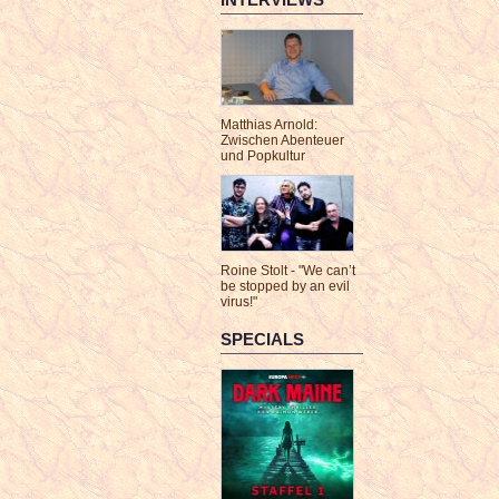
Matthias Arnold:
Zwischen Abenteuer
und Popkultur
Roine Stolt - "We can’t
be stopped by an evil
virus!"
SPECIALS