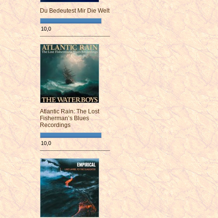
Du Bedeutest Mir Die Welt
10,0
¯¯¯¯¯¯¯¯¯¯¯¯¯¯¯¯¯¯¯¯¯¯¯¯
Atlantic Rain: The Lost
Fisherman’s Blues
Recordings
10,0
¯¯¯¯¯¯¯¯¯¯¯¯¯¯¯¯¯¯¯¯¯¯¯¯