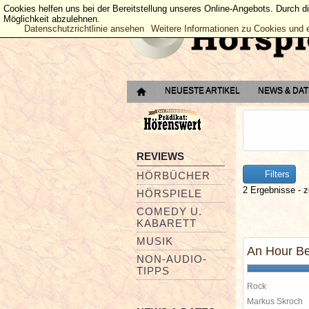
Cookies helfen uns bei der Bereitstellung unseres Online-Angebots. Durch d
Möglichkeit abzulehnen.
Datenschutzrichtlinie ansehen
Weitere Informationen zu Cookies und 
NEUESTE ARTIKEL
NEWS & DA
REVIEWS
Filters
HÖRBÜCHER
2 Ergebnisse - z
HÖRSPIELE
COMEDY U.
KABARETT
MUSIK
An Hour Bef
NON-AUDIO-
TIPPS
Rock
Markus Skroch