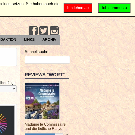
Cookies setzen. Sie haben auch die
Ich lehne ab
Ich stimme zu
DAKTION
LINKS
ARCHIV
Schnellsuche:
REVIEWS "WORT"
ihenfolge
Madame le Commissaire
und die tödliche Rallye