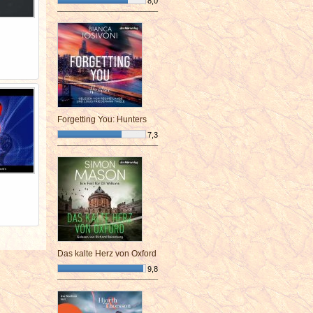
8,0
¯¯¯¯¯¯¯¯¯¯¯¯¯¯¯¯¯¯¯¯¯¯¯¯
Forgetting You: Hunters
7,3
¯¯¯¯¯¯¯¯¯¯¯¯¯¯¯¯¯¯¯¯¯¯¯¯
Das kalte Herz von Oxford
9,8
¯¯¯¯¯¯¯¯¯¯¯¯¯¯¯¯¯¯¯¯¯¯¯¯