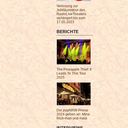
Verlosung zur
Jubiläumstour des
RadioLiveTheaters
verlängert bis zum
17.05.2023
BERICHTE
The Pineapple Thief: It
Leads To This Tour
2025
Die popNRW-Preise
2024 gehen an: Mina
Rich-man und maïa
INTERVIEWS