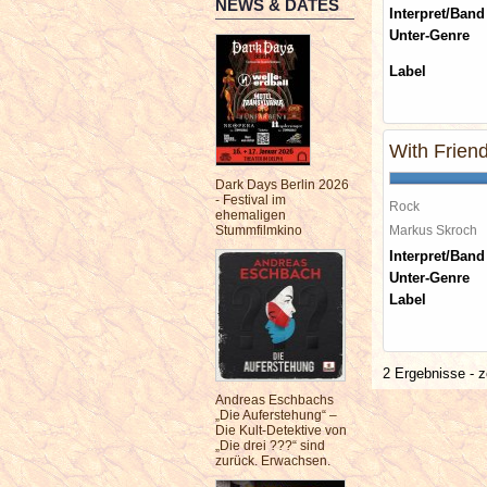
NEWS & DATES
Interpret/Band
Unter-Genre
Label
With Friend
Dark Days Berlin 2026
- Festival im
Rock
ehemaligen
Stummfilmkino
Markus Skroch
Interpret/Band
Unter-Genre
Label
2 Ergebnisse - z
Andreas Eschbachs
„Die Auferstehung“ –
Die Kult-Detektive von
„Die drei ???“ sind
zurück. Erwachsen.