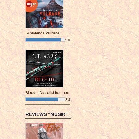
Schlafende Vulkane
9,0
¯¯¯¯¯¯¯¯¯¯¯¯¯¯¯¯¯¯¯¯¯¯¯¯
Blood – Du sollst bereuen
8,3
¯¯¯¯¯¯¯¯¯¯¯¯¯¯¯¯¯¯¯¯¯¯¯¯
REVIEWS "MUSIK"