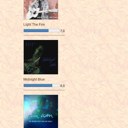
Light The Fire
7,0
¯¯¯¯¯¯¯¯¯¯¯¯¯¯¯¯¯¯¯¯¯¯¯¯
Midnight Blue
8,0
¯¯¯¯¯¯¯¯¯¯¯¯¯¯¯¯¯¯¯¯¯¯¯¯