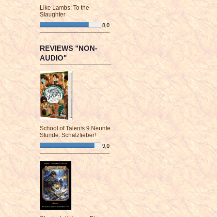
Like Lambs: To the
Slaughter
8,0
¯¯¯¯¯¯¯¯¯¯¯¯¯¯¯¯¯¯¯¯¯¯¯¯
REVIEWS "NON-
AUDIO"
School of Talents 9 Neunte
Stunde: Schatzfieber!
9,0
¯¯¯¯¯¯¯¯¯¯¯¯¯¯¯¯¯¯¯¯¯¯¯¯