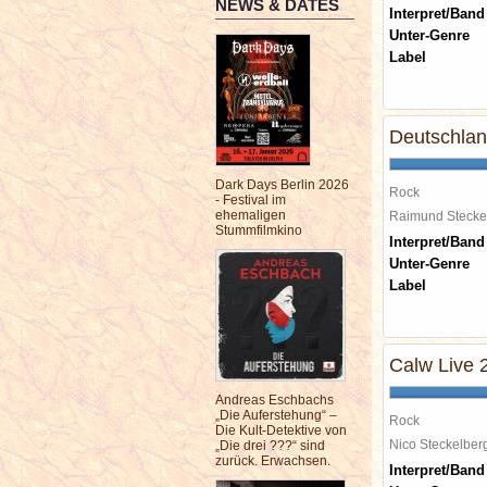
NEWS & DATES
Interpret/Band
Unter-Genre
Label
Deutschla
Dark Days Berlin 2026
Rock
- Festival im
ehemaligen
Raimund Steck
Stummfilmkino
Interpret/Band
Unter-Genre
Label
Calw Live 
Andreas Eschbachs
„Die Auferstehung“ –
Rock
Die Kult-Detektive von
Nico Steckelbe
„Die drei ???“ sind
zurück. Erwachsen.
Interpret/Band