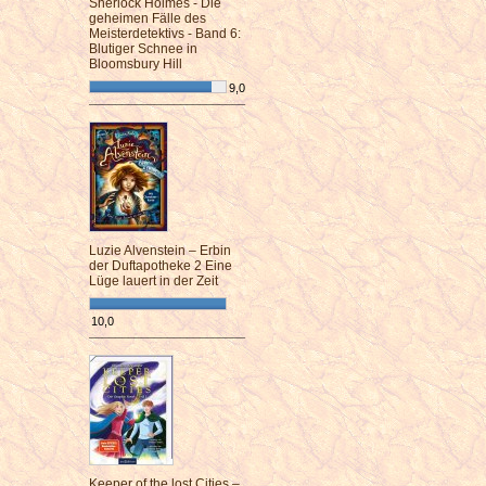
Sherlock Holmes - Die
geheimen Fälle des
Meisterdetektivs - Band 6:
Blutiger Schnee in
Bloomsbury Hill
9,0
¯¯¯¯¯¯¯¯¯¯¯¯¯¯¯¯¯¯¯¯¯¯¯¯
Luzie Alvenstein – Erbin
der Duftapotheke 2 Eine
Lüge lauert in der Zeit
10,0
¯¯¯¯¯¯¯¯¯¯¯¯¯¯¯¯¯¯¯¯¯¯¯¯
Keeper of the lost Cities –