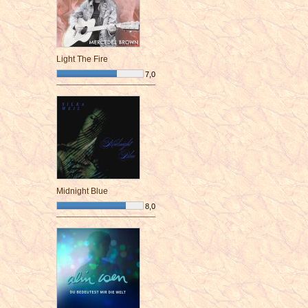
Light The Fire
7,0
¯¯¯¯¯¯¯¯¯¯¯¯¯¯¯¯¯¯¯¯¯¯¯¯
Midnight Blue
8,0
¯¯¯¯¯¯¯¯¯¯¯¯¯¯¯¯¯¯¯¯¯¯¯¯