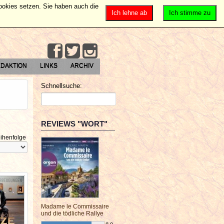
Cookies setzen. Sie haben auch die
Ich lehne ab
Ich stimme zu
DAKTION
LINKS
ARCHIV
Schnellsuche:
REVIEWS "WORT"
ihenfolge
Madame le Commissaire
und die tödliche Rallye