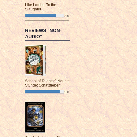
Like Lambs: To the
Slaughter
8,0
¯¯¯¯¯¯¯¯¯¯¯¯¯¯¯¯¯¯¯¯¯¯¯¯
REVIEWS "NON-
AUDIO"
School of Talents 9 Neunte
Stunde: Schatzfieber!
9,0
¯¯¯¯¯¯¯¯¯¯¯¯¯¯¯¯¯¯¯¯¯¯¯¯