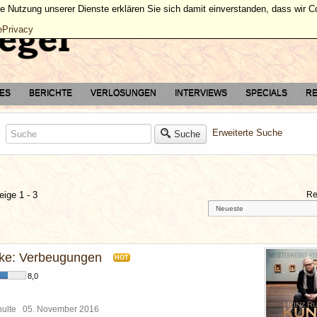
ie Nutzung unserer Dienste erklären Sie sich damit einverstanden, dass wir 
ePrivacy
TES
BERICHTE
VERLOSUNGEN
INTERVIEWS
SPECIALS
RE
Erweiterte Suche
Suche
eige 1 - 3
Re
ke: Verbeugungen
HOT
8,0
chulte
05. November 2016