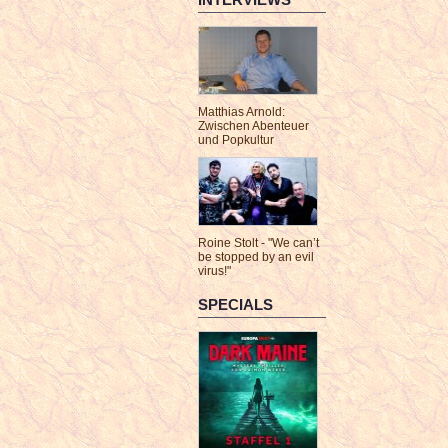
Matthias Arnold:
Zwischen Abenteuer
und Popkultur
Roine Stolt - "We can’t
be stopped by an evil
virus!"
SPECIALS