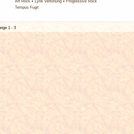
Art Rock
Lyrik Vertonung
Progressive Rock
Tempus Fugit
eige 1 - 3