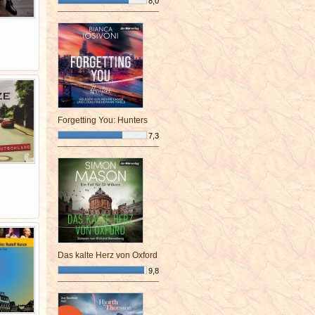
8,0
¯¯¯¯¯¯¯¯¯¯¯¯¯¯¯¯¯¯¯¯¯¯¯¯
Forgetting You: Hunters
7,3
¯¯¯¯¯¯¯¯¯¯¯¯¯¯¯¯¯¯¯¯¯¯¯¯
Das kalte Herz von Oxford
9,8
¯¯¯¯¯¯¯¯¯¯¯¯¯¯¯¯¯¯¯¯¯¯¯¯