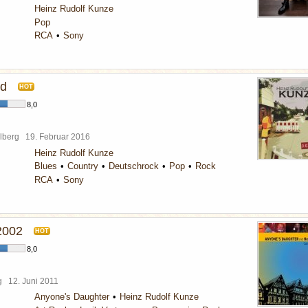
Heinz Rudolf Kunze
Pop
RCA
Sony
nd
HOT
8,0
elberg
19. Februar 2016
Heinz Rudolf Kunze
Blues
Country
Deutschrock
Pop
Rock
RCA
Sony
2002
HOT
8,0
rg
12. Juni 2011
Anyone's Daughter
Heinz Rudolf Kunze