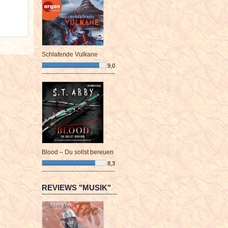
Schlafende Vulkane
9,0
¯¯¯¯¯¯¯¯¯¯¯¯¯¯¯¯¯¯¯¯¯¯¯¯
Blood – Du sollst bereuen
8,3
¯¯¯¯¯¯¯¯¯¯¯¯¯¯¯¯¯¯¯¯¯¯¯¯
REVIEWS "MUSIK"