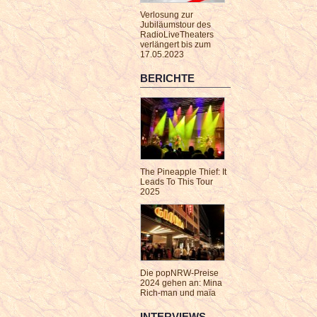
Verlosung zur
Jubiläumstour des
RadioLiveTheaters
verlängert bis zum
17.05.2023
BERICHTE
The Pineapple Thief: It
Leads To This Tour
2025
Die popNRW-Preise
2024 gehen an: Mina
Rich-man und maïa
INTERVIEWS