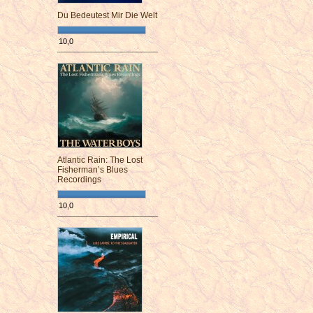
Du Bedeutest Mir Die Welt
10,0
¯¯¯¯¯¯¯¯¯¯¯¯¯¯¯¯¯¯¯¯¯¯¯¯
Atlantic Rain: The Lost
Fisherman’s Blues
Recordings
10,0
¯¯¯¯¯¯¯¯¯¯¯¯¯¯¯¯¯¯¯¯¯¯¯¯