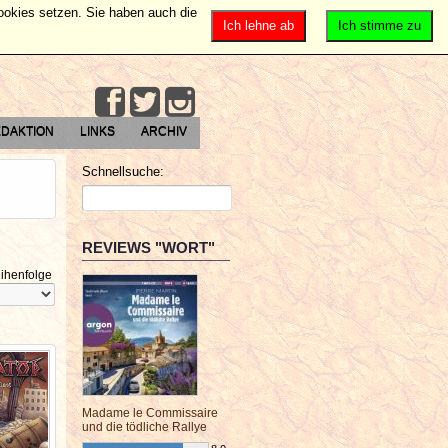
Cookies setzen. Sie haben auch die
Ich lehne ab
Ich stimme zu
DAKTION
LINKS
ARCHIV
Schnellsuche:
REVIEWS "WORT"
ihenfolge
Madame le Commissaire
und die tödliche Rallye