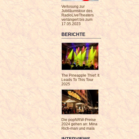
Verlosung zur
Jubiläumstour des
RadioLiveTheaters
verlängert bis zum
17.05.2023
BERICHTE
The Pineapple Thief: It
Leads To This Tour
2025
Die popNRW-Preise
2024 gehen an: Mina
Rich-man und maïa
INTERVIEWS