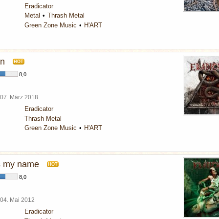
Eradicator
Metal
Thrash Metal
Green Zone Music
H'ART
on
HOT
8,0
07. März 2018
Eradicator
Thrash Metal
Green Zone Music
H'ART
s my name
HOT
8,0
04. Mai 2012
Eradicator