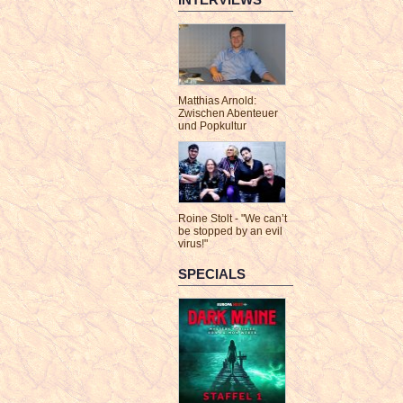
Matthias Arnold:
Zwischen Abenteuer
und Popkultur
Roine Stolt - "We can’t
be stopped by an evil
virus!"
SPECIALS