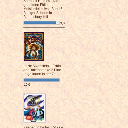
Sherlock Holmes - Die
geheimen Fälle des
Meisterdetektivs - Band 6:
Blutiger Schnee in
Bloomsbury Hill
9,0
¯¯¯¯¯¯¯¯¯¯¯¯¯¯¯¯¯¯¯¯¯¯¯¯
Luzie Alvenstein – Erbin
der Duftapotheke 2 Eine
Lüge lauert in der Zeit
10,0
¯¯¯¯¯¯¯¯¯¯¯¯¯¯¯¯¯¯¯¯¯¯¯¯
Keeper of the lost Cities –