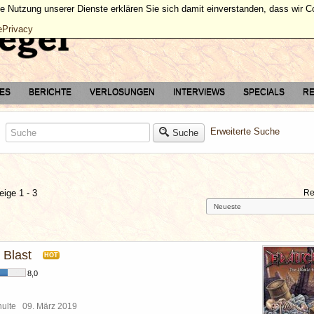
ie Nutzung unserer Dienste erklären Sie sich damit einverstanden, dass wir 
ePrivacy
TES
BERICHTE
VERLOSUNGEN
INTERVIEWS
SPECIALS
RE
Erweiterte Suche
Suche
eige 1 - 3
Re
 Blast
HOT
8,0
chulte
09. März 2019