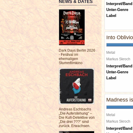
NEWS & DATES
Interpret/Band
Unter-Genre
Label
Into Oblivi
Dark Days Berlin 2026
Metal
- Festival im
ehemaligen
Markus Skroch
Stummfilmkino
Interpret/Band
Unter-Genre
Label
Madness i
Andreas Eschbachs
„Die Auferstehung“ –
Metal
Die Kult-Detektive von
Markus Skroch
„Die drei ???“ sind
zurück. Erwachsen.
Interpret/Band