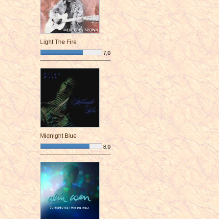
Light The Fire
7,0
¯¯¯¯¯¯¯¯¯¯¯¯¯¯¯¯¯¯¯¯¯¯¯¯
Midnight Blue
8,0
¯¯¯¯¯¯¯¯¯¯¯¯¯¯¯¯¯¯¯¯¯¯¯¯