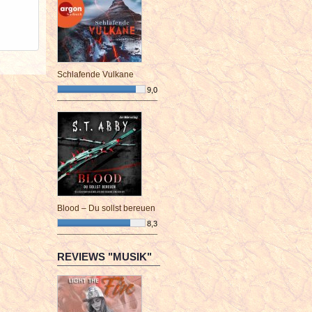
Schlafende Vulkane
9,0
¯¯¯¯¯¯¯¯¯¯¯¯¯¯¯¯¯¯¯¯¯¯¯¯
Blood – Du sollst bereuen
8,3
¯¯¯¯¯¯¯¯¯¯¯¯¯¯¯¯¯¯¯¯¯¯¯¯
REVIEWS "MUSIK"