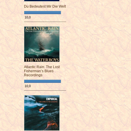
Du Bedeutest Mir Die Welt
10,0
¯¯¯¯¯¯¯¯¯¯¯¯¯¯¯¯¯¯¯¯¯¯¯¯
Atlantic Rain: The Lost
Fisherman’s Blues
Recordings
10,0
¯¯¯¯¯¯¯¯¯¯¯¯¯¯¯¯¯¯¯¯¯¯¯¯