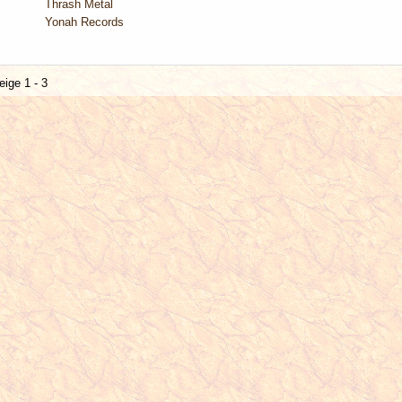
Thrash Metal
Yonah Records
eige 1 - 3