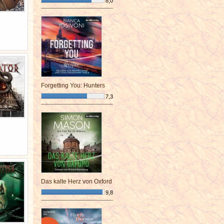
8,0
¯¯¯¯¯¯¯¯¯¯¯¯¯¯¯¯¯¯¯¯¯¯¯¯
Forgetting You: Hunters
7,3
¯¯¯¯¯¯¯¯¯¯¯¯¯¯¯¯¯¯¯¯¯¯¯¯
Das kalte Herz von Oxford
9,8
¯¯¯¯¯¯¯¯¯¯¯¯¯¯¯¯¯¯¯¯¯¯¯¯