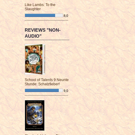
Like Lambs: To the
Slaughter
8,0
¯¯¯¯¯¯¯¯¯¯¯¯¯¯¯¯¯¯¯¯¯¯¯¯
REVIEWS "NON-
AUDIO"
School of Talents 9 Neunte
Stunde: Schatzfieber!
9,0
¯¯¯¯¯¯¯¯¯¯¯¯¯¯¯¯¯¯¯¯¯¯¯¯