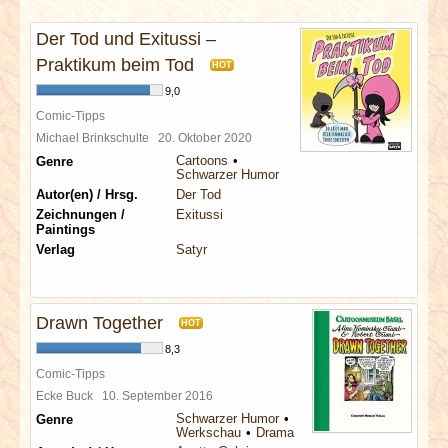
INTERVIEWS
Der Tod und Exitussi –
SPECIALS
Praktikum beim Tod
HOT
9,0
REDAKTION
Comic-Tipps
Michael Brinkschulte
20. Oktober 2020
Cartoons
Genre
LINKS
Schwarzer Humor
Autor(en) / Hrsg.
Der Tod
Zeichnungen /
Exitussi
ARCHIV
Paintings
Verlag
Satyr
Drawn Together
HOT
8,3
Comic-Tipps
Ecke Buck
10. September 2016
Schwarzer Humor
Genre
Werkschau
Drama