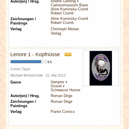
Anette Gehring
Autor(en) / Hrsg.
Cartoonmuseum Basel
Aline Kominsky-Crumb
Robert Crumb
Aline Kominsky-Crumb
Zeichnungen /
Robert Crumb
Paintings
Verlag
Christoph Merian
Verlag
Lenore 1 - Kopfnüsse
HOT
8,5
Comic-Tipps
Michael Brinkschulte
31. Mai 2012
Vampire
Genre
Grusel
Schwarzer Humor
Autor(en) / Hrsg.
Roman Dirge
Zeichnungen /
Roman Dirge
Paintings
Verlag
Panini Comics