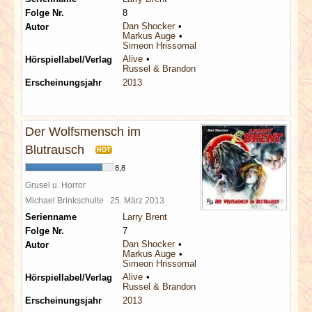
Folge Nr.
8
Dan Shocker
Autor
Markus Auge
Simeon Hrissomallis
Alive
Hörspiellabel/Verlag
Russel & Brandon
Erscheinungsjahr
2013
Der Wolfsmensch im
Blutrausch
HOT
8,8
Grusel u. Horror
Michael Brinkschulte
25. März 2013
Serienname
Larry Brent
Folge Nr.
7
Dan Shocker
Autor
Markus Auge
Simeon Hrissomallis
Alive
Hörspiellabel/Verlag
Russel & Brandon
Erscheinungsjahr
2013