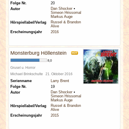
Folge Nr.
20
Dan Shocker
Autor
Simeon Hrissomallis
Markus Auge
Russel & Brandon
Hörspiellabel/Verlag
Alive
Erscheinungsjahr
2016
Monsterburg Höllenstein
HOT
8,0
Grusel u. Horror
Michael Brinkschulte
21. Oktober 2016
Serienname
Larry Brent
Folge Nr.
19
Dan Shocker
Autor
Simeon Hrissomallis
Markus Auge
Russel & Brandon
Hörspiellabel/Verlag
Alive
Erscheinungsjahr
2015