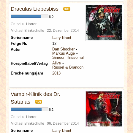
Draculas Liebesbiss
HOT
8,0
Grusel u. Horror
Michael Brinkschulte
22. Dezember 2014
Serienname
Larry Brent
Folge Nr.
12
Dan Shocker
Autor
Markus Auge
Simeon Hrissomallis
Alive
Hörspiellabel/Verlag
Russel & Brandon
Erscheinungsjahr
2013
Vampir-Klinik des Dr.
Satanas
HOT
8,2
Grusel u. Horror
Michael Brinkschulte
06. Dezember 2014
Serienname
Larry Brent