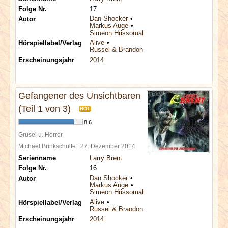
Folge Nr.
17
Dan Shocker
Autor
Markus Auge
Simeon Hrissomallis
Alive
Hörspiellabel/Verlag
Russel & Brandon
Erscheinungsjahr
2014
Gefangener des Unsichtbaren
(Teil 1 von 3)
HOT
8,6
Grusel u. Horror
Michael Brinkschulte
27. Dezember 2014
Serienname
Larry Brent
Folge Nr.
16
Dan Shocker
Autor
Markus Auge
Simeon Hrissomallis
Alive
Hörspiellabel/Verlag
Russel & Brandon
Erscheinungsjahr
2014