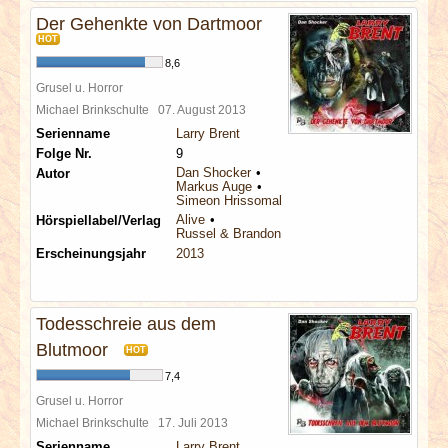
Der Gehenkte von Dartmoor
HOT
8,6
Grusel u. Horror
Michael Brinkschulte
07. August 2013
Serienname
Larry Brent
Folge Nr.
9
Dan Shocker
Autor
Markus Auge
Simeon Hrissomallis
Alive
Hörspiellabel/Verlag
Russel & Brandon
Erscheinungsjahr
2013
Todesschreie aus dem
Blutmoor
HOT
7,4
Grusel u. Horror
Michael Brinkschulte
17. Juli 2013
Serienname
Larry Brent