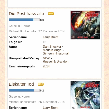
Die Pest frass alle
HOT
8,0
Grusel u. Horror
Michael Brinkschulte
27. Dezember 2014
Serienname
Larry Brent
Folge Nr.
15
Dan Shocker
Autor
Markus Auge
Simeon Hrissomallis
Alive
Hörspiellabel/Verlag
Russel & Brandon
Erscheinungsjahr
2014
Eiskalter Tod
HOT
8,2
Grusel u. Horror
Michael Brinkschulte
26. Dezember 2014
Serienname
Larry Brent