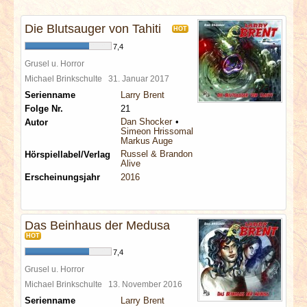
INTERVIEWS
Die Blutsauger von Tahiti
HOT
SPECIALS
7,4
Grusel u. Horror
REDAKTION
Michael Brinkschulte
31. Januar 2017
Serienname
Larry Brent
Folge Nr.
21
LINKS
Dan Shocker
Autor
Simeon Hrissomallis
Markus Auge
ARCHIV
Russel & Brandon
Hörspiellabel/Verlag
Alive
Erscheinungsjahr
2016
Das Beinhaus der Medusa
HOT
7,4
Grusel u. Horror
Michael Brinkschulte
13. November 2016
Serienname
Larry Brent