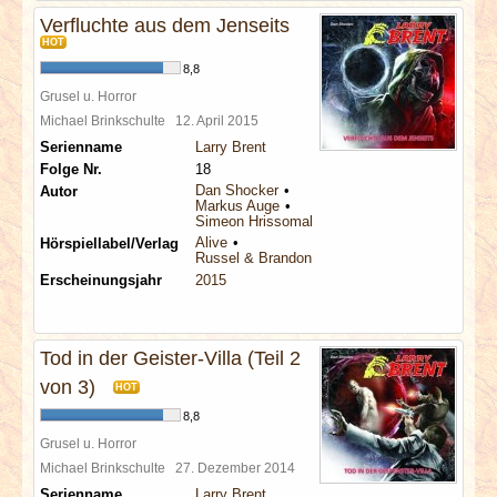
Verfluchte aus dem Jenseits
HOT
8,8
Grusel u. Horror
Michael Brinkschulte
12. April 2015
Serienname
Larry Brent
Folge Nr.
18
Dan Shocker
Autor
Markus Auge
Simeon Hrissomallis
Alive
Hörspiellabel/Verlag
Russel & Brandon
Erscheinungsjahr
2015
Tod in der Geister-Villa (Teil 2
von 3)
HOT
8,8
Grusel u. Horror
Michael Brinkschulte
27. Dezember 2014
Serienname
Larry Brent