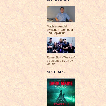
Matthias Arnold:
Zwischen Abenteuer
und Popkultur
Roine Stolt - "We can’t
be stopped by an evil
virus!"
SPECIALS