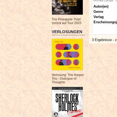
Annika Lange
Autor(en)
Genre
Verlag
The Pineapple Thief
Erscheinungsj
zurück auf Tour 2025
VERLOSUNGEN
3 Ergebnisse - z
Verlosung: The Harper
Trio - Dialogue of
Thoughts