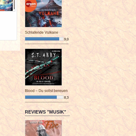
Schlafende Vulkane
9,0
¯¯¯¯¯¯¯¯¯¯¯¯¯¯¯¯¯¯¯¯¯¯¯¯
Blood – Du sollst bereuen
8,3
¯¯¯¯¯¯¯¯¯¯¯¯¯¯¯¯¯¯¯¯¯¯¯¯
REVIEWS "MUSIK"