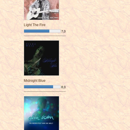
Light The Fire
7,0
¯¯¯¯¯¯¯¯¯¯¯¯¯¯¯¯¯¯¯¯¯¯¯¯
Midnight Blue
8,0
¯¯¯¯¯¯¯¯¯¯¯¯¯¯¯¯¯¯¯¯¯¯¯¯