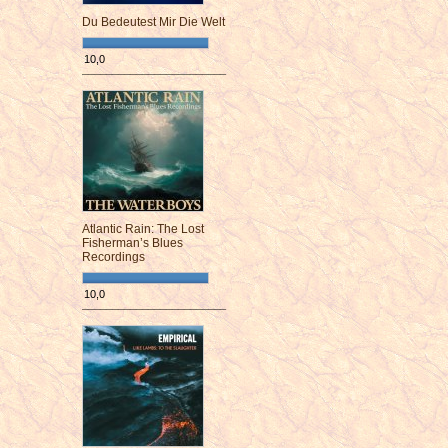
Du Bedeutest Mir Die Welt
10,0
¯¯¯¯¯¯¯¯¯¯¯¯¯¯¯¯¯¯¯¯¯¯¯¯
Atlantic Rain: The Lost
Fisherman’s Blues
Recordings
10,0
¯¯¯¯¯¯¯¯¯¯¯¯¯¯¯¯¯¯¯¯¯¯¯¯