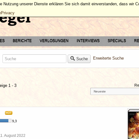
ie Nutzung unserer Dienste erklären Sie sich damit einverstanden, dass wir 
ePrivacy
TES
BERICHTE
VERLOSUNGEN
INTERVIEWS
SPECIALS
RE
Erweiterte Suche
Suche
eige 1 - 3
Re
HOT
9,3
11. August 2022