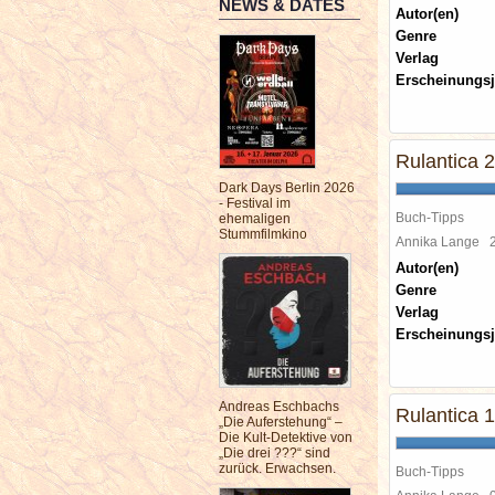
NEWS & DATES
Autor(en)
Genre
Verlag
Erscheinungsj
Rulantica 2
Dark Days Berlin 2026
- Festival im
Buch-Tipps
ehemaligen
Stummfilmkino
Annika Lange
Autor(en)
Genre
Verlag
Erscheinungsj
Andreas Eschbachs
Rulantica 1
„Die Auferstehung“ –
Die Kult-Detektive von
„Die drei ???“ sind
zurück. Erwachsen.
Buch-Tipps