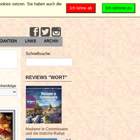
Cookies setzen. Sie haben auch die
Ich lehne ab
Ich stimme zu
DAKTION
LINKS
ARCHIV
Schnellsuche:
REVIEWS "WORT"
ihenfolge
Madame le Commissaire
und die tödliche Rallye