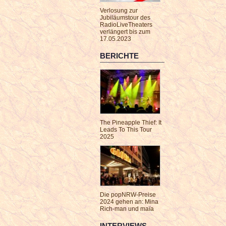
Verlosung zur
Jubiläumstour des
RadioLiveTheaters
verlängert bis zum
17.05.2023
BERICHTE
The Pineapple Thief: It
Leads To This Tour
2025
Die popNRW-Preise
2024 gehen an: Mina
Rich-man und maïa
INTERVIEWS