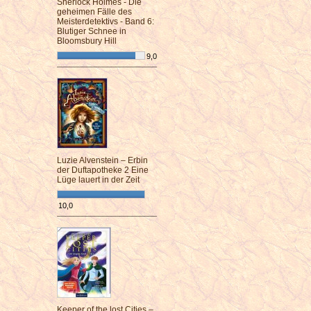
Sherlock Holmes - Die
geheimen Fälle des
Meisterdetektivs - Band 6:
Blutiger Schnee in
Bloomsbury Hill
9,0
¯¯¯¯¯¯¯¯¯¯¯¯¯¯¯¯¯¯¯¯¯¯¯¯
Luzie Alvenstein – Erbin
der Duftapotheke 2 Eine
Lüge lauert in der Zeit
10,0
¯¯¯¯¯¯¯¯¯¯¯¯¯¯¯¯¯¯¯¯¯¯¯¯
Keeper of the lost Cities –