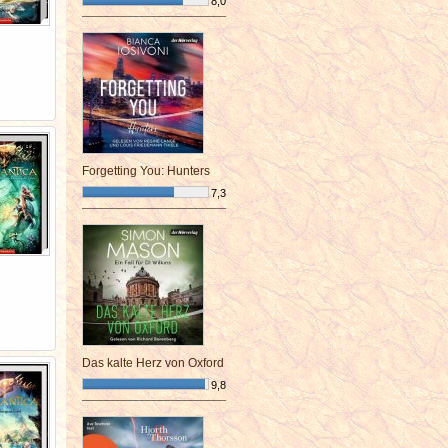
8,0
¯¯¯¯¯¯¯¯¯¯¯¯¯¯¯¯¯¯¯¯¯¯¯¯
Forgetting You: Hunters
7,3
¯¯¯¯¯¯¯¯¯¯¯¯¯¯¯¯¯¯¯¯¯¯¯¯
Das kalte Herz von Oxford
9,8
¯¯¯¯¯¯¯¯¯¯¯¯¯¯¯¯¯¯¯¯¯¯¯¯