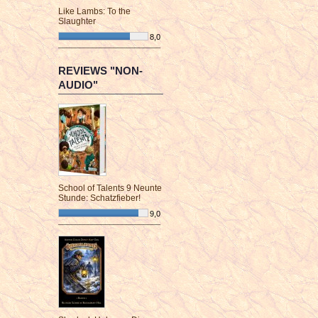
Like Lambs: To the
Slaughter
8,0
¯¯¯¯¯¯¯¯¯¯¯¯¯¯¯¯¯¯¯¯¯¯¯¯
REVIEWS "NON-
AUDIO"
School of Talents 9 Neunte
Stunde: Schatzfieber!
9,0
¯¯¯¯¯¯¯¯¯¯¯¯¯¯¯¯¯¯¯¯¯¯¯¯