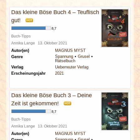
INTERVIEWS
Das kleine Böse Buch 4 – Teuflisch
SPECIALS
gut!
HOT
8,7
REDAKTION
Buch-Tipps
Annika Lange
13. Oktober 2021
Autor(en)
MAGNUS MYST
LINKS
Spannung
Grusel
Genre
Rätselbuch
Verlag
Ueberreuter Verlag
ARCHIV
Erscheinungsjahr
2021
Das kleine Böse Buch 3 – Deine
Zeit ist gekommen!
HOT
8,7
Buch-Tipps
Annika Lange
13. Oktober 2021
Autor(en)
MAGNUS MYST
Spannung
Grusel
Genre