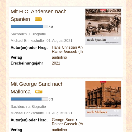
INTERVIEWS
Mit H.C. Andersen nach
SPECIALS
Spanien
HOT
8,8
REDAKTION
Sachbuch u. Biografie
Michael Brinkschulte
01. August 2021
Hans Christian Andersen
Autor(en) oder Hrsg.
LINKS
Rainer Gussek (Hrsg.)
Verlag
audiolino
Erscheinungsjahr
2021
ARCHIV
Mit George Sand nach
Mallorca
HOT
8,3
Sachbuch u. Biografie
Michael Brinkschulte
01. August 2021
George Sand
Autor(en) oder Hrsg.
Rainer Gussek (Hrsg.)
Verlag
audiolino