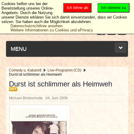
Cookies helfen uns bei der
Ich lehne ab
Ich stimme zu
Bereitstellung unseres Online-
Angebots. Durch die Nutzung
unserer Dienste erklären Sie sich damit einverstanden, dass wir Cookies
setzen. Sie haben auch die Möglichkeit abzulehnen.
Datenschutzrichtlinie ansehen
Weitere Informationen zu Cookies und ePrivacy
MENU
Comedy u. Kabarett
Live-Programm (CD)
Durst ist schlimmer als Heimweh
NEUESTE ARTIKEL
Durst ist schlimmer als Heimweh
HOT
NEWS & DATES
Michael Brinkschulte
04. Juni 2009
BERICHTE
VERLOSUNGEN