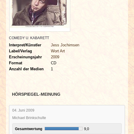
INTERVIEWS
SPECIALS
REDAKTION
COMEDY U. KABARETT
Interpret/Künstler
Jess Jochimsen
LINKS
Label/Verlag
Wort Art
Erscheinungsjahr
2009
Format
CD
ARCHIV
Anzahl der Medien
1
HÖRSPIEGEL-MEINUNG
04. Juni 2009
Michael Brinkschulte
Gesamtwertung
9,0