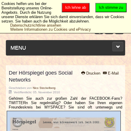
Cookies helfen uns bei der
Ich lehne ab
Ich stimme zu
Bereitstellung unseres Online-
Angebots. Durch die Nutzung
unserer Dienste erklären Sie sich damit einverstanden, dass wir Cookies
setzen. Sie haben auch die Möglichkeit abzulehnen.
Datenschutzrichtlinie ansehen
Weitere Informationen zu Cookies und ePrivacy
MENU
Der Hörspiegel goes Social
Drucken
E-Mail
NEUESTE ARTIKEL
Networks
Geschrieben von
Nico Steckelberg
NEWS & DATES
Veröffentlicht: 05. November 2010
Gehören Sie auch zur großen Zahl der FACEBOOK-Fans?
TWITTERn Sie regelmäßig? Oder haben Sie Ihren eigenen
BERICHTE
Freundeskreis bei MYSPACE?
Sie sind oft unterwegs und
VERLOSUNGEN