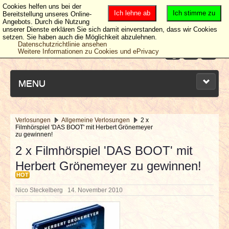
Cookies helfen uns bei der
Ich lehne ab
Ich stimme zu
Bereitstellung unseres Online-
Angebots. Durch die Nutzung
unserer Dienste erklären Sie sich damit einverstanden, dass wir Cookies
setzen. Sie haben auch die Möglichkeit abzulehnen.
Datenschutzrichtlinie ansehen
Weitere Informationen zu Cookies und ePrivacy
MENU
Verlosungen
Allgemeine Verlosungen
2 x
Filmhörspiel 'DAS BOOT' mit Herbert Grönemeyer
NEUESTE ARTIKEL
zu gewinnen!
2 x Filmhörspiel 'DAS BOOT' mit
NEWS & DATES
Herbert Grönemeyer zu gewinnen!
HOT
BERICHTE
Nico Steckelberg
14. November 2010
VERLOSUNGEN