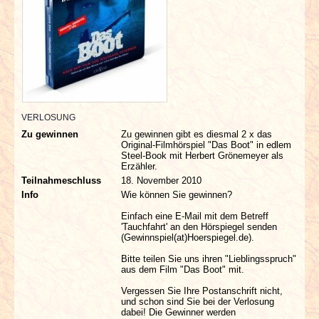
INTERVIEWS
SPECIALS
REDAKTION
LINKS
VERLOSUNG
Zu gewinnen
Zu gewinnen gibt es diesmal 2 x das
Original-Filmhörspiel "Das Boot" in edlem
ARCHIV
Steel-Book mit Herbert Grönemeyer als
Erzähler.
Teilnahmeschluss
18. November 2010
Info
Wie können Sie gewinnen?
Einfach eine E-Mail mit dem Betreff
'Tauchfahrt' an den Hörspiegel senden
(Gewinnspiel(at)Hoerspiegel.de).
Bitte teilen Sie uns ihren "Lieblingsspruch"
aus dem Film "Das Boot" mit.
Vergessen Sie Ihre Postanschrift nicht,
und schon sind Sie bei der Verlosung
dabei! Die Gewinner werden