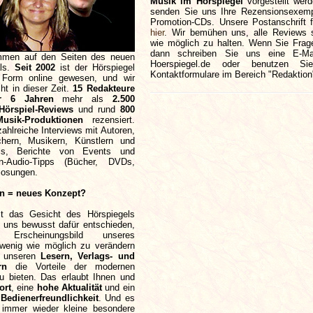
Musik im Hörspiegel
vorgestellt wer
senden Sie uns Ihre Rezensionsexemp
Promotion-CDs. Unsere Postanschrift f
hier
. Wir bemühen uns, alle Reviews s
wie möglich zu halten. Wenn Sie Frag
dann schreiben Sie uns eine E-Mai
ommen auf den Seiten des neuen
Hoerspiegel.de oder benutzen Si
als.
Seit 2002
ist der Hörspiegel
Kontaktformulare im Bereich "Redaktion
n Form online gewesen, und wir
cht in dieser Zeit.
15 Redakteure
r 6 Jahren
mehr als
2.500
Hörspiel-Reviews
und rund
800
usik-Produktionen
rezensiert.
hlreiche Interviews mit Autoren,
hern, Musikern, Künstlern und
ls, Berichte von Events und
n-Audio-Tipps (Bücher, DVDs,
losungen.
n = neues Konzept?
t das Gesicht des Hörspiegels
n uns bewusst dafür entschieden,
Erscheinungsbild unseres
 wenig wie möglich zu verändern
ig unseren
Lesern, Verlags- und
rn
die Vorteile der modernen
u bieten. Das erlaubt Ihnen und
ort
, eine
hohe Aktualität
und ein
Bedienerfreundlichkeit
. Und es
t immer wieder kleine besondere