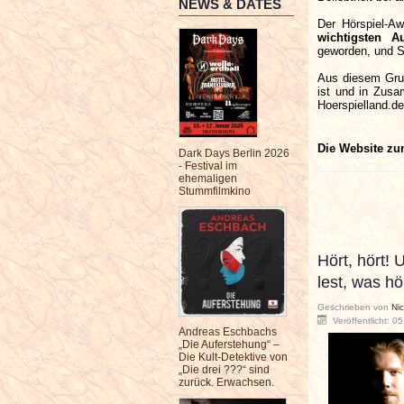
NEWS & DATES
Der Hörspiel-Aw
wichtigsten A
geworden, und S
Aus diesem Grund
ist und in Zusa
Hoerspielland.de
Die Website z
Dark Days Berlin 2026
- Festival im
ehemaligen
Stummfilmkino
Hört, hört! 
lest, was hö
Geschrieben von
Ni
Veröffentlicht: 0
Andreas Eschbachs
„Die Auferstehung“ –
Die Kult-Detektive von
„Die drei ???“ sind
zurück. Erwachsen.