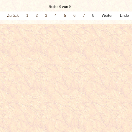
Seite 8 von 8
Zurück
1
2
3
4
5
6
7
8
Weiter
Ende