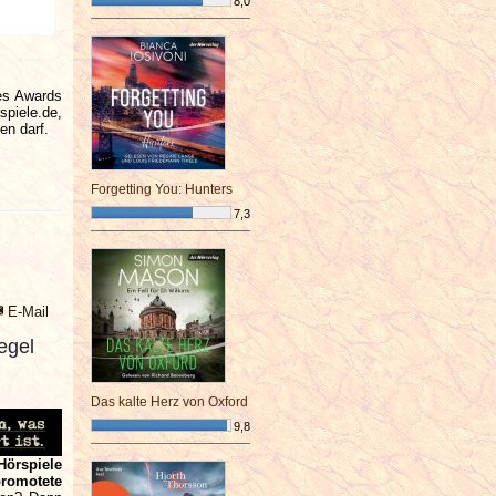
8,0
¯¯¯¯¯¯¯¯¯¯¯¯¯¯¯¯¯¯¯¯¯¯¯¯
des Awards
spiele.de,
en darf.
Forgetting You: Hunters
7,3
¯¯¯¯¯¯¯¯¯¯¯¯¯¯¯¯¯¯¯¯¯¯¯¯
E-Mail
egel
Das kalte Herz von Oxford
9,8
¯¯¯¯¯¯¯¯¯¯¯¯¯¯¯¯¯¯¯¯¯¯¯¯
Hörspiele
romotete