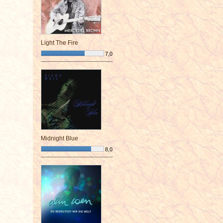
Light The Fire
7,0
¯¯¯¯¯¯¯¯¯¯¯¯¯¯¯¯¯¯¯¯¯¯¯¯
Midnight Blue
8,0
¯¯¯¯¯¯¯¯¯¯¯¯¯¯¯¯¯¯¯¯¯¯¯¯