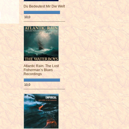
Du Bedeutest Mir Die Welt
10,0
¯¯¯¯¯¯¯¯¯¯¯¯¯¯¯¯¯¯¯¯¯¯¯¯
Atlantic Rain: The Lost
Fisherman’s Blues
Recordings
10,0
¯¯¯¯¯¯¯¯¯¯¯¯¯¯¯¯¯¯¯¯¯¯¯¯