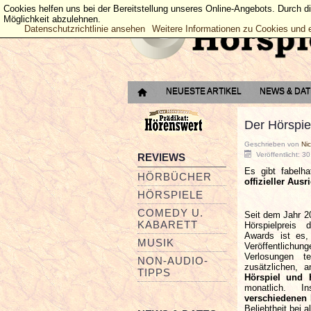
Cookies helfen uns bei der Bereitstellung unseres Online-Angebots. Durch d
Möglichkeit abzulehnen.
Datenschutzrichtlinie ansehen
Weitere Informationen zu Cookies und 
NEUESTE ARTIKEL
NEWS & DA
Der Hörspie
Geschrieben von
Ni
Veröffentlicht: 3
REVIEWS
Es gibt fabelh
HÖRBÜCHER
offizieller Aus
HÖRSPIELE
COMEDY U.
Seit dem Jahr 2
KABARETT
Hörspielpreis 
Awards ist es,
MUSIK
Veröffentlichun
Verlosungen 
NON-AUDIO-
zusätzlichen,
TIPPS
Hörspiel und
monatlich. 
verschiedenen 
Beliebtheit bei a