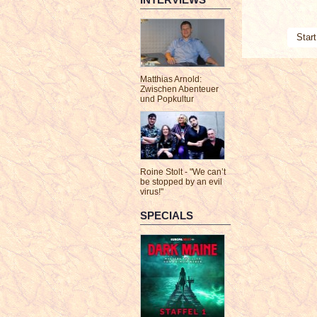
Start
Matthias Arnold:
Zwischen Abenteuer
und Popkultur
Roine Stolt - "We can’t
be stopped by an evil
virus!"
SPECIALS