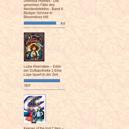
Sherlock Holmes - Die
geheimen Fälle des
Meisterdetektivs - Band 6:
Blutiger Schnee in
Bloomsbury Hill
9,0
¯¯¯¯¯¯¯¯¯¯¯¯¯¯¯¯¯¯¯¯¯¯¯¯
Luzie Alvenstein – Erbin
der Duftapotheke 2 Eine
Lüge lauert in der Zeit
10,0
¯¯¯¯¯¯¯¯¯¯¯¯¯¯¯¯¯¯¯¯¯¯¯¯
Keeper of the lost Cities –