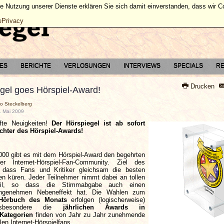
ie Nutzung unserer Dienste erklären Sie sich damit einverstanden, dass wir 
ePrivacy
TES
BERICHTE
VERLOSUNGEN
INTERVIEWS
SPECIALS
RE
Drucken
gel goes Hörspiel-Award!
co Steckelberg
0. Mai 2009
afte Neuigkeiten!
Der Hörspiegel ist ab sofort
richter des Hörspiel-Awards!
000 gibt es mit dem Hörspiel-Award den begehrten
der Internet-Hörspiel-Fan-Community. Ziel des
 dass Fans und Kritiker gleichsam die besten
gen küren. Jeder Teilnehmer nimmt dabei an tollen
teil, so dass die Stimmabgabe auch einen
 angenehmen Nebeneffekt hat. Die Wahlen zum
 Hörbuch des Monats
erfolgen (logischerweise)
Insbesondere die
jährlichen Awards in
Kategorien
finden von Jahr zu Jahr zunehmende
llen Internet-Hörspielfans.