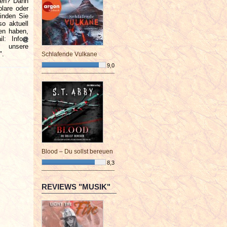
den? Dann
lare oder
inden Sie
o aktuell
en haben,
l: Info
e unsere
".
Schlafende Vulkane
9,0
¯¯¯¯¯¯¯¯¯¯¯¯¯¯¯¯¯¯¯¯¯¯¯¯
Blood – Du sollst bereuen
8,3
¯¯¯¯¯¯¯¯¯¯¯¯¯¯¯¯¯¯¯¯¯¯¯¯
REVIEWS "MUSIK"