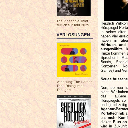
The Pineapple Thief
Herzlich Willk
zurück auf Tour 2025
Hörspiegel-Port
in seiner alte
VERLOSUNGEN
haben viel errei
haben in
übe
Hörbuch- und 
ausgewählte M
Hinzu kommen za
Sprechern, Mac
Bands, Specia
Konzerten, No
Games) und Ver
Neues Aussehe
Verlosung: The Harper
Trio - Dialogue of
Nun, so neu is
Thoughts
nicht. Wir habe
das äußere 
Hörspiegels so
und gleichzeit
Agentur-Partne
Portaltechnik
z
uns
mehr Komf
dickes
Plus an 
wird in Zukunf