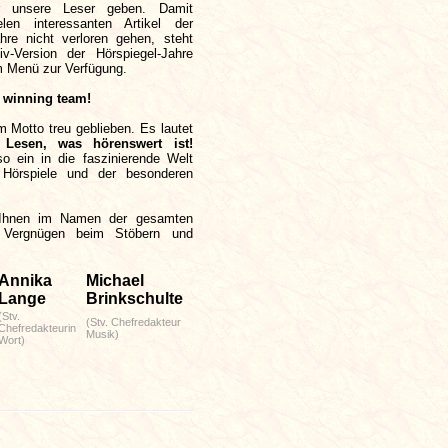
r unsere Leser geben. Damit
len interessanten Artikel der
hre nicht verloren gehen, steht
iv-Version der Hörspiegel-Jahre
m Menü zur Verfügung.
 winning team!
m Motto treu geblieben. Es lautet
:
Lesen, was hörenswert ist!
o ein in die faszinierende Welt
 Hörspiele und der besonderen
Ihnen im Namen der gesamten
l Vergnügen beim Stöbern und
Annika
Michael
Lange
Brinkschulte
(Stv.
(Stv. Chefredakteur
Chefredakteurin
Musik)
Wort)