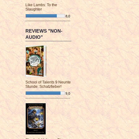
Like Lambs: To the
Slaughter
8,0
¯¯¯¯¯¯¯¯¯¯¯¯¯¯¯¯¯¯¯¯¯¯¯¯
REVIEWS "NON-
AUDIO"
School of Talents 9 Neunte
Stunde: Schatzfieber!
9,0
¯¯¯¯¯¯¯¯¯¯¯¯¯¯¯¯¯¯¯¯¯¯¯¯