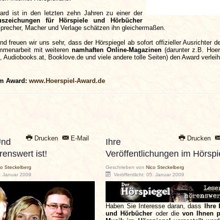
ard ist in den letzten zehn Jahren zu einer der
uszeichungen für Hörspiele und Hörbücher
precher, Macher und Verlage schätzen ihn gleichermaßen.
 freuen wir uns sehr, dass der Hörspiegel ab sofort offizieller Ausrichter 
mmenarbeit mit weiteren
namhaften Online-Magazinen
(darunter z.B. Hoer
, Audiobooks.at, Booklove.de und viele andere tolle Seiten) den Award verleih
um Award:
www.Hoerspiel-Award.de
Drucken
E-Mail
Drucken
Und
Ihre
renswert ist!
Veröffentlichungen im Hörspi
co Steckelberg
Geschrieben von
Nico Steckelberg
5. Januar 2009
Veröffentlicht: 05. Januar 2009
Haben Sie Interesse daran, dass
Ihre 
und Hörbücher
oder die
von Ihnen p