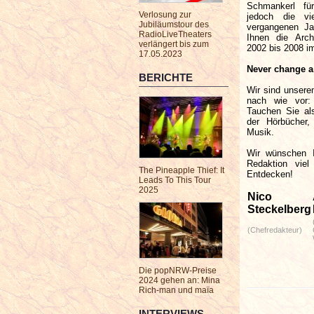
Schmankerl fü
Verlosung zur
jedoch die vie
Jubiläumstour des
vergangenen Ja
RadioLiveTheaters
Ihnen die Arch
verlängert bis zum
2002 bis 2008 i
17.05.2023
Never change a
BERICHTE
Wir sind unsere
nach wie vor
Tauchen Sie als
der Hörbücher,
Musik.
Wir wünschen 
Redaktion vie
The Pineapple Thief: It
Entdecken!
Leads To This Tour
2025
Nico
Steckelberg
(Chefredakteur)
Die popNRW-Preise
2024 gehen an: Mina
Rich-man und maïa
INTERVIEWS