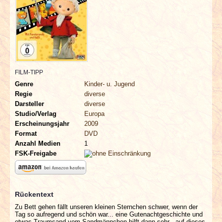
INTERVIEWS
SPECIALS
REDAKTION
FILM-TIPP
LINKS
Genre
Kinder- u. Jugend
Regie
diverse
Darsteller
diverse
ARCHIV
Studio/Verlag
Europa
Erscheinungsjahr
2009
Format
DVD
Anzahl Medien
1
FSK-Freigabe
Rückentext
Zu Bett gehen fällt unseren kleinen Sternchen schwer, wenn der
Tag so aufregend und schön war... eine Gutenachtgeschichte und
etwas Traumsand vom Sandmännchen hilft dann sehr - auf dieses