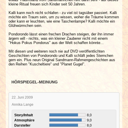
kleine Ritual freuen sich Kinder seit 50 Jahren.
Kalli kann noch nicht schlafen - zu viel ist tagsüber passiert. Kalli
möchte ein Traum sein, um zu wissen, woher die Träume kommen
oder kann er leuchten, wie eine Taschenlampe? Kalli möchte ein
Glühwürmchen sein.
Pondorondo lässt einen frechen Drachen steigen, der ihn immer
ärgern will - nichts, was ein kleiner Zauberer nicht mit einem
"Hokus Pokus Pondorus" aus der Welt schaffen könnte...
Mit diesen und weiteren noch nie auf DVD veröffentlichten
Geschichten von Pondorondo und Kalli schläft jedes Sternchen
gern ein. Plus neun Original Sandmann-Rahmengeschichten aus
den Reihen "Kuscheltiere" und "Planet Gugel".
HÖRSPIEGEL-MEINUNG
22. Juni 2009
Annika Lange
Story/Inhalt
8,0
Atmosphäre
9,0
Darsteller
8,0