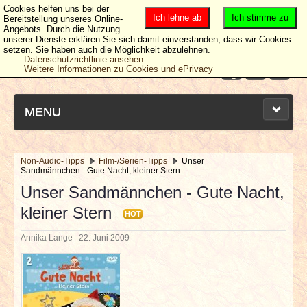
Cookies helfen uns bei der
Ich lehne ab
Ich stimme zu
Bereitstellung unseres Online-
Angebots. Durch die Nutzung
unserer Dienste erklären Sie sich damit einverstanden, dass wir Cookies
setzen. Sie haben auch die Möglichkeit abzulehnen.
Datenschutzrichtlinie ansehen
Weitere Informationen zu Cookies und ePrivacy
MENU
Non-Audio-Tipps
Film-/Serien-Tipps
Unser
Sandmännchen - Gute Nacht, kleiner Stern
NEUESTE ARTIKEL
Unser Sandmännchen - Gute Nacht,
kleiner Stern
NEWS & DATES
HOT
Annika Lange
22. Juni 2009
BERICHTE
VERLOSUNGEN