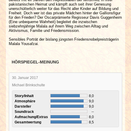
pakistanischen Heimat und kämpft auch seit ihrer Genesung
unerschütterlich weiter für das Recht aller Kinder auf Bildung und
Freiheit. Doch wer ist das private Mädchen hinter der Gallionsfigur
für den Frieden? Der Oscarprämierte Regisseur Davis Guggenheim
(Eine unbequeme Wahrheit) begleitet die inzwischen
siebzehnjährige Malala auf ihrem Weg zwischen Alltag und
Aktivismus, Familie und Friedensmission.
Sensibles Porträt der bislang jüngsten Friedensnobelpreisträgerin
Malala Yousafzai.
HÖRSPIEGEL-MEINUNG
30. Januar 2017
Michael Brinkschulte
Story/Inhalt
8,0
Atmosphäre
9,0
Darsteller
9,0
Soundtrack
--
Aufmachung/Extras
8,0
Gesamtwertung
8,5