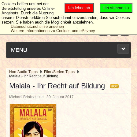
Cookies helfen uns bei der
Ich lehne ab
Ich stimme zu
Bereitstellung unseres Online-
Angebots. Durch die Nutzung
unserer Dienste erklären Sie sich damit einverstanden, dass wir Cookies
setzen. Sie haben auch die Möglichkeit abzulehnen.
Datenschutzrichtlinie ansehen
Weitere Informationen zu Cookies und ePrivacy
MENU
Non-Audio-Tipps
Film-/Serien-Tipps
Malala - Ihr Recht auf Bildung
NEUESTE ARTIKEL
Malala - Ihr Recht auf Bildung
HOT
NEWS & DATES
Michael Brinkschulte
30. Januar 2017
BERICHTE
VERLOSUNGEN