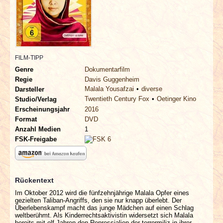
INTERVIEWS
SPECIALS
REDAKTION
FILM-TIPP
Genre
Dokumentarfilm
Regie
Davis Guggenheim
LINKS
Malala Yousafzai
diverse
Darsteller
Twentieth Century Fox
Oetinger Kino
Studio/Verlag
ARCHIV
Erscheinungsjahr
2016
Format
DVD
Anzahl Medien
1
FSK-Freigabe
Rückentext
Im Oktober 2012 wird die fünfzehnjährige Malala Opfer eines
gezielten Taliban-Angriffs, den sie nur knapp überlebt. Der
Überlebenskampf macht das junge Mädchen auf einen Schlag
weltberühmt. Als Kinderrechtsaktivistin widersetzt sich Malala
bereits mit elf Jahren den Repressialien der terrormiliz in ihrer