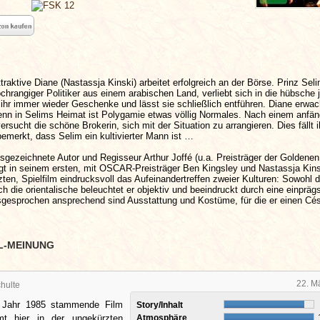
traktive Diane (Nastassja Kinski) arbeitet erfolgreich an der Börse. Prinz Sel
ochrangiger Politiker aus einem arabischen Land, verliebt sich in die hübsche 
 ihr immer wieder Geschenke und lässt sie schließlich entführen. Diane erwac
nn in Selims Heimat ist Polygamie etwas völlig Normales. Nach einem anfän
ersucht die schöne Brokerin, sich mit der Situation zu arrangieren. Dies fällt 
 bemerkt, dass Selim ein kultivierter Mann ist …
sgezeichnete Autor und Regisseur Arthur Joffé (u.a. Preisträger der Goldene
gt in seinem ersten, mit OSCAR-Preisträger Ben Kingsley und Nastassja Kins
ten, Spielfilm eindrucksvoll das Aufeinandertreffen zweier Kulturen: Sowohl d
ch die orientalische beleuchtet er objektiv und beeindruckt durch eine einprä
sgesprochen ansprechend sind Ausstattung und Kostüme, für die er einen Cés
L-MEINUNG
22. M
hulte
 Jahr 1985 stammende Film
Story/Inhalt
t hier in der ungekürzten
Atmosphäre