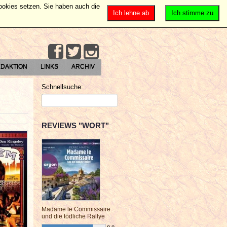
Cookies setzen. Sie haben auch die
Ich lehne ab
Ich stimme zu
DAKTION
LINKS
ARCHIV
Schnellsuche:
REVIEWS "WORT"
Madame le Commissaire
und die tödliche Rallye