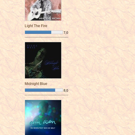
Light The Fire
7,0
¯¯¯¯¯¯¯¯¯¯¯¯¯¯¯¯¯¯¯¯¯¯¯¯
Midnight Blue
8,0
¯¯¯¯¯¯¯¯¯¯¯¯¯¯¯¯¯¯¯¯¯¯¯¯