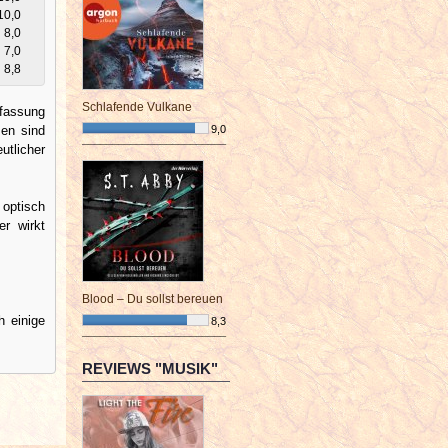
10,0
8,0
7,0
8,8
Schlafende Vulkane
ofassung
zen sind
9,0
tlicher
¯¯¯¯¯¯¯¯¯¯¯¯¯¯¯¯¯¯¯¯¯¯¯¯
 optisch
er wirkt
Blood – Du sollst bereuen
h einige
8,3
¯¯¯¯¯¯¯¯¯¯¯¯¯¯¯¯¯¯¯¯¯¯¯¯
REVIEWS "MUSIK"