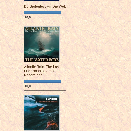
Du Bedeutest Mir Die Welt
10,0
¯¯¯¯¯¯¯¯¯¯¯¯¯¯¯¯¯¯¯¯¯¯¯¯
Atlantic Rain: The Lost
Fisherman’s Blues
Recordings
10,0
¯¯¯¯¯¯¯¯¯¯¯¯¯¯¯¯¯¯¯¯¯¯¯¯