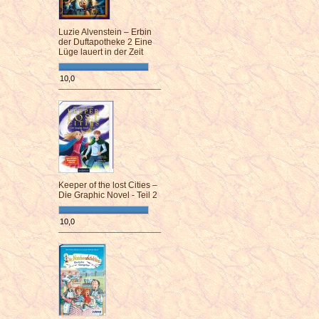
Luzie Alvenstein – Erbin
der Duftapotheke 2 Eine
Lüge lauert in der Zeit
10,0
¯¯¯¯¯¯¯¯¯¯¯¯¯¯¯¯¯¯¯¯¯¯¯¯
Keeper of the lost Cities –
Die Graphic Novel - Teil 2
10,0
¯¯¯¯¯¯¯¯¯¯¯¯¯¯¯¯¯¯¯¯¯¯¯¯