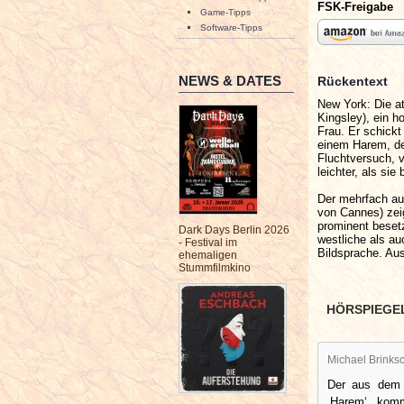
FSK-Freigabe
Game-Tipps
Software-Tipps
NEWS & DATES
Rückentext
New York: Die at
Kingsley), ein h
Frau. Er schickt
einem Harem, de
Fluchtversuch, v
leichter, als sie
Der mehrfach au
von Cannes) zei
prominent besetz
Dark Days Berlin 2026
westliche als au
- Festival im
Bildsprache. Au
ehemaligen
Stummfilmkino
HÖRSPIEGE
Michael Brinksc
Der aus dem
‚Harem‘ komm