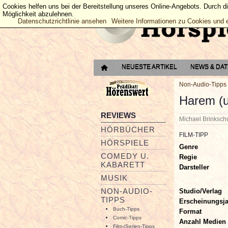
Cookies helfen uns bei der Bereitstellung unseres Online-Angebots. Durch d
Möglichkeit abzulehnen.
Datenschutzrichtlinie ansehen
Weitere Informationen zu Cookies und 
NEUESTE ARTIKEL
NEWS & DA
Non-Audio-Tipps
Harem (u
REVIEWS
Michael Brinksc
HÖRBÜCHER
FILM-TIPP
HÖRSPIELE
Genre
COMEDY U.
Regie
KABARETT
Darsteller
MUSIK
NON-AUDIO-
Studio/Verlag
TIPPS
Erscheinungsj
Buch-Tipps
Format
Comic-Tipps
Anzahl Medien
Film-/Serien-Tipps