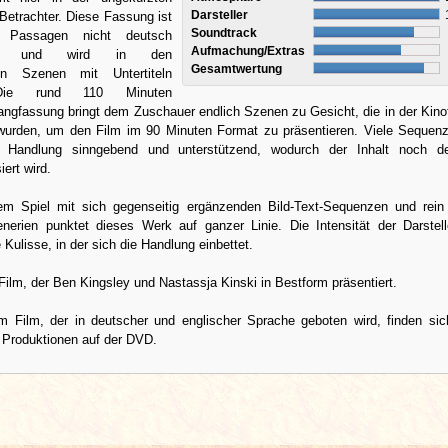
Darsteller
etrachter. Diese Fassung ist
Soundtrack
n Passagen nicht deutsch
Aufmachung/Extras
siert und wird in den
Gesamtwertung
en Szenen mit Untertiteln
 Die rund 110 Minuten
ngfassung bringt dem Zuschauer endlich Szenen zu Gesicht, die in der Kin
urden, um den Film im 90 Minuten Format zu präsentieren. Viele Sequen
e Handlung sinngebend und unterstützend, wodurch der Inhalt noch deu
iert wird.
em Spiel mit sich gegenseitig ergänzenden Bild-Text-Sequenzen und rein
nerien punktet dieses Werk auf ganzer Linie. Die Intensität der Darstell
 Kulisse, in der sich die Handlung einbettet.
 Film, der Ben Kingsley und Nastassja Kinski in Bestform präsentiert.
 Film, der in deutscher und englischer Sprache geboten wird, finden sic
r Produktionen auf der DVD.