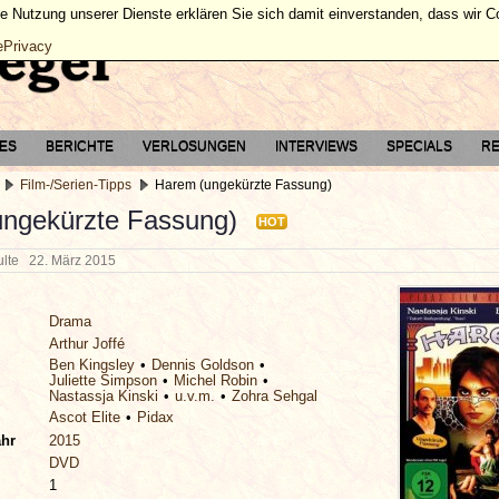
ie Nutzung unserer Dienste erklären Sie sich damit einverstanden, dass wir 
ePrivacy
TES
BERICHTE
VERLOSUNGEN
INTERVIEWS
SPECIALS
RE
Film-/Serien-Tipps
Harem (ungekürzte Fassung)
ngekürzte Fassung)
HOT
hulte
22. März 2015
Drama
Arthur Joffé
Ben Kingsley
Dennis Goldson
Juliette Simpson
Michel Robin
Nastassja Kinski
u.v.m.
Zohra Sehgal
Ascot Elite
Pidax
ahr
2015
DVD
1