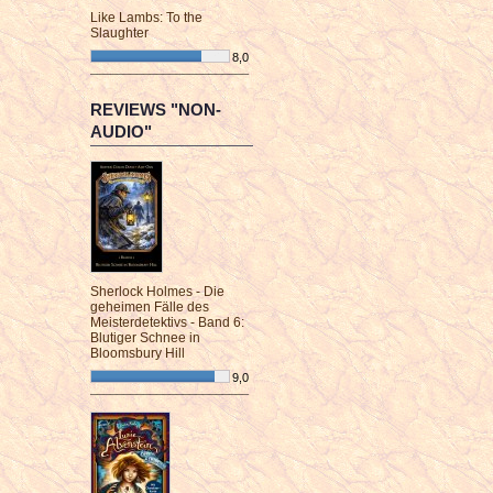
Like Lambs: To the
Slaughter
8,0
¯¯¯¯¯¯¯¯¯¯¯¯¯¯¯¯¯¯¯¯¯¯¯¯
REVIEWS "NON-
AUDIO"
Sherlock Holmes - Die
geheimen Fälle des
Meisterdetektivs - Band 6:
Blutiger Schnee in
Bloomsbury Hill
9,0
¯¯¯¯¯¯¯¯¯¯¯¯¯¯¯¯¯¯¯¯¯¯¯¯