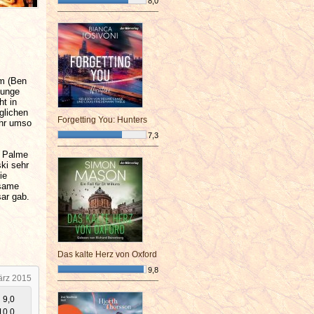
8,0
¯¯¯¯¯¯¯¯¯¯¯¯¯¯¯¯¯¯¯¯¯¯¯¯
im (Ben
junge
ht in
glichen
Forgetting You: Hunters
ihr umso
7,3
¯¯¯¯¯¯¯¯¯¯¯¯¯¯¯¯¯¯¯¯¯¯¯¯
n Palme
ki sehr
ie
gsame
ar gab.
Das kalte Herz von Oxford
9,8
ärz 2015
¯¯¯¯¯¯¯¯¯¯¯¯¯¯¯¯¯¯¯¯¯¯¯¯
9,0
10,0