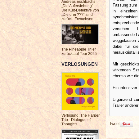
Andreas Eschbachs
Fassung zum B
„Die Auferstehung“ –
Die Kult-Detektive von
in einzelne
„Die drei ???“ sind
synchroni
zurück. Erwachsen.
entsprechend
versehen.
umfassende La
weggelassen w
dabei für di
The Pineapple Thief
herauskristallis
zurück auf Tour 2025
VERLOSUNGEN
Mit geschickt
wirkenden Sze
ebenso wie die
Ein intensiver
Ergänzend zum
Trailer andere
Verlosung: The Harper
Trio - Dialogue of
Tweet
Thoughts