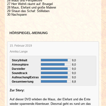
26 Maus und Perspektive
27 Herr Wehrli räumt auf: Bruegel
28 Maus, Elefant und große Malerei
29 Shaun das Schaf: Stillleben
30 Nachspann
HÖRSPIEGEL-MEINUNG
15. Februar 2019
Annika Lange
Story/Inhalt
9,0
Atmosphäre
8,0
Darsteller
9,0
Soundtrack
9,0
Aufmachung/Extras
9,0
Gesamtwertung
8,8
Zur Story:
Auf dieser DVD erleben die Maus, der Elefant und die Ente
wieder spannende Abenteuer. Diesmal geht es rund um das