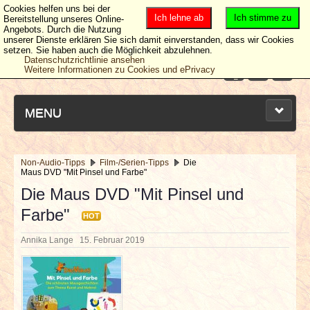
Cookies helfen uns bei der
Ich lehne ab
Ich stimme zu
Bereitstellung unseres Online-
Angebots. Durch die Nutzung
unserer Dienste erklären Sie sich damit einverstanden, dass wir Cookies
setzen. Sie haben auch die Möglichkeit abzulehnen.
Datenschutzrichtlinie ansehen
Weitere Informationen zu Cookies und ePrivacy
MENU
Non-Audio-Tipps
Film-/Serien-Tipps
Die
Maus DVD "Mit Pinsel und Farbe"
NEUESTE ARTIKEL
Die Maus DVD "Mit Pinsel und
Farbe"
NEWS & DATES
HOT
Annika Lange
15. Februar 2019
BERICHTE
VERLOSUNGEN