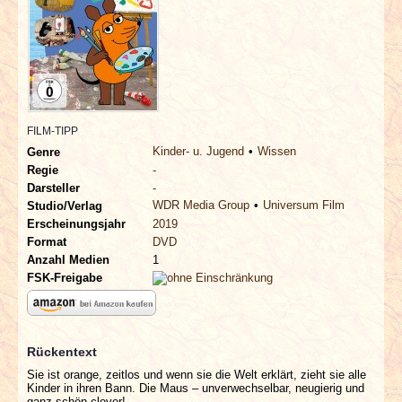
INTERVIEWS
SPECIALS
REDAKTION
FILM-TIPP
LINKS
Kinder- u. Jugend
Wissen
Genre
Regie
-
Darsteller
-
ARCHIV
WDR Media Group
Universum Film
Studio/Verlag
Erscheinungsjahr
2019
Format
DVD
Anzahl Medien
1
FSK-Freigabe
Rückentext
Sie ist orange, zeitlos und wenn sie die Welt erklärt, zieht sie alle
Kinder in ihren Bann. Die Maus – unverwechselbar, neugierig und
ganz schön clever!