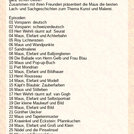
Zusammen mit ihren Freunden präsentiert die Maus die besten
Lach- und Sachgeschichten zum Thema Kunst und Malerei.
Episoden:
01 Vorspann: deutsch
02 Vorspann: schweizerdeutsch
03 Herr Wehrli räumt auf: Seurat
04 Maus, Elefant und Achterbahn
05 Roy Lichtenstein
06 Maus und Wandpunkte
07 Sandmalerei
08 Maus, Elefant und Balljonglieren
09 Die Ballade von Herrn Gelb und Frau Blau
10 Maus und Pop-up-Buch
11 Piet Mondrian
12 Maus, Elefant und Bildhauer
13 Henri Rousseau
14 Maus, Elefant und Modell
15 Käpt'n Blaubär: Zauberfarben
16 Maus und Stilleben
17 Herr Wehrli räumt auf: van Gogh
18 Maus, Elefant und Selbstportrait
19 Der kleine Maulwurf und Bild
20 Maus, Elefant und Bild
21 Günther Uecker
22 Maus und Tapetenmuster
23 Krawinkel und Eckstein: Pfannkuchen
24 Maus, Elefant und Groß und Klein
25 Nödel und die Pinselinsel