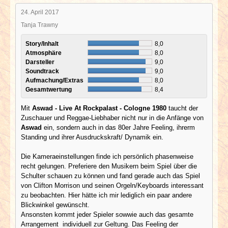
24. April 2017
Tanja Trawny
Story/Inhalt
8,0
Atmosphäre
8,0
Darsteller
9,0
Soundtrack
9,0
Aufmachung/Extras
8,0
Gesamtwertung
8,4
Mit
Aswad - Live At Rockpalast - Cologne 1980
taucht der
Zuschauer und Reggae-Liebhaber nicht nur in die Anfänge von
Aswad
ein, sondern auch in das 80er Jahre Feeling, ihrerm
Standing und ihrer Ausdruckskraft/ Dynamik ein.
Die Kameraeinstellungen finde ich persönlich phasenweise
recht gelungen. Preferiere den Musikern beim Spiel über die
Schulter schauen zu können und fand gerade auch das Spiel
von Clifton Morrison und seinen Orgeln/Keyboards interessant
zu beobachten. Hier hätte ich mir lediglich ein paar andere
Blickwinkel gewünscht.
Ansonsten kommt jeder Spieler sowwie auch das gesamte
Arrangement individuell zur Geltung. Das Feeling der