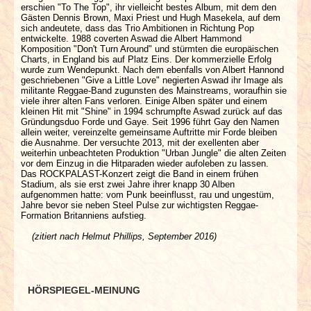
erschien "To The Top", ihr vielleicht bestes Album, mit dem den
Gästen Dennis Brown, Maxi Priest und Hugh Masekela, auf dem
sich andeutete, dass das Trio Ambitionen in Richtung Pop
entwickelte. 1988 coverten Aswad die Albert Hammond
Komposition "Don't Turn Around" und stürmten die europäischen
Charts, in England bis auf Platz Eins. Der kommerzielle Erfolg
wurde zum Wendepunkt. Nach dem ebenfalls von Albert Hannond
geschriebenen "Give a Little Love" negierten Aswad ihr Image als
militante Reggae-Band zugunsten des Mainstreams, woraufhin sie
viele ihrer alten Fans verloren. Einige Alben später und einem
kleinen Hit mit "Shine" in 1994 schrumpfte Aswad zurück auf das
Gründungsduo Forde und Gaye. Seit 1996 führt Gay den Namen
allein weiter, vereinzelte gemeinsame Auftritte mir Forde bleiben
die Ausnahme. Der versuchte 2013, mit der exellenten aber
weiterhin unbeachteten Produktion "Urban Jungle" die alten Zeiten
vor dem Einzug in die Hitparaden wieder aufoleben zu lassen.
Das ROCKPALAST-Konzert zeigt die Band in einem frühen
Stadium, als sie erst zwei Jahre ihrer knapp 30 Alben
aufgenommen hatte: vom Punk beeinflusst, rau und ungestüm,
Jahre bevor sie neben Steel Pulse zur wichtigsten Reggae-
Formation Britanniens aufstieg.
(zitiert nach Helmut Phillips, September 2016)
HÖRSPIEGEL-MEINUNG