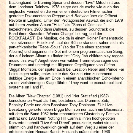
Backingband für Burning Spear und dessen "Live"-Mitschnitt aus
dem Londoner Rainbow. 1978 zeigte das deutsche wie auch das
englische Fernsehen die von einem deutschen Filmemacher
gedrehte Dokumentation
Reggae In A Babylon
über die Offbeat-
Revolte in England. Unter den Protagonisten Aswad, die sich 1979
auf ihrem zweiten Album "Hulet" als "Sons of Criminals"
bezeichneten. 1980 dann
Babylon
, zu dessen Soundtrack die
Band ihren Klassiker "Warrior Charge" beitrug, und der
ROCKPALAST. Die Musiker, die da in einem Kölner Fernsehstudio
- vor sitzendem Publikum! - auf der Bühne standen, sahen sich als
pan-afrikanische "Rebel-Souls" (so der Title eines späteren
Albums) und begannen ihr Set mit einem programmatischen Song,
der auf keinem Album zu finden ist: "Only Jah children play reggae
music this way!" Angetrieben von wilden Trommelpassagen des
Drummers und unterlegt mit filigranen Orgelfiguren von Clifton
'Bigga' Morrison, der später auch bei Creation Rebel und Prince Far
I einsteigen sollte, entwickelte das Konzert eine zunehmend
dubbige Energie, die am Ende in einem anarchischen Echo-Inferno
zu der vielstimmigen Klage führte: "They want to execute political
systems on I and I".
Die Alben "New Chapter" (1981) und "Not Statisfied (1982)
konsoldierten Awad als Trio, bestehend aus Drummie Zeb,
Brinsley Forde und dem Bassisten Tony Robinson. ZUr Live-
Besetzung gehörte neben Bigga Morrison nun auch ein Bläsersatz,
mit dem die Band 1982 beim renommierten Glastonbury Festival
auftrat und 1983 beim Notting Hill Carnival ihren hochgelobten
Konzertmitschnitt "Live Amd Direct" produzierte, wobei sie sich
stimmlich und handwerklich gereift auf dem Weg zu einer der
erfolgreichsten Reggae-Bands Englands präsentierte. 1986