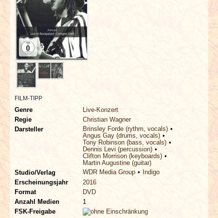
INTERVIEWS
SPECIALS
REDAKTION
LINKS
FILM-TIPP
ARCHIV
Genre
Live-Konzert
Regie
Christian Wagner
Brinsley Forde (rythm, vocals)
Darsteller
Angus Gay (drums, vocals)
Tony Robinson (bass, vocals)
Dennis Levi (percussion)
Clifton Morrison (keyboards)
Martin Augustine (guitar)
WDR Media Group
Indigo
Studio/Verlag
Erscheinungsjahr
2016
Format
DVD
Anzahl Medien
1
FSK-Freigabe