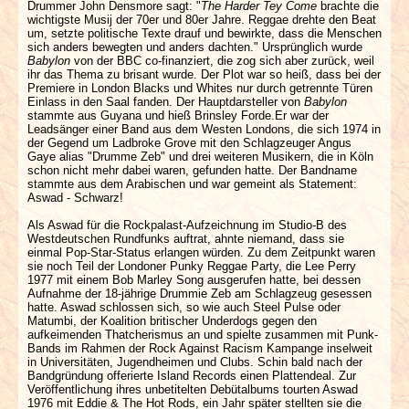
Drummer John Densmore sagt: "
The Harder Tey Come
brachte die
wichtigste Musij der 70er und 80er Jahre. Reggae drehte den Beat
um, setzte politische Texte drauf und bewirkte, dass die Menschen
sich anders bewegten und anders dachten." Ursprünglich wurde
Babylon
von der BBC co-finanziert, die zog sich aber zurück, weil
ihr das Thema zu brisant wurde. Der Plot war so heiß, dass bei der
Premiere in London Blacks und Whites nur durch getrennte Türen
Einlass in den Saal fanden. Der Hauptdarsteller von
Babylon
stammte aus Guyana und hieß Brinsley Forde.Er war der
Leadsänger einer Band aus dem Westen Londons, die sich 1974 in
der Gegend um Ladbroke Grove mit den Schlagzeuger Angus
Gaye alias "Drumme Zeb" und drei weiteren Musikern, die in Köln
schon nicht mehr dabei waren, gefunden hatte. Der Bandname
stammte aus dem Arabischen und war gemeint als Statement:
Aswad - Schwarz!
Als Aswad für die Rockpalast-Aufzeichnung im Studio-B des
Westdeutschen Rundfunks auftrat, ahnte niemand, dass sie
einmal Pop-Star-Status erlangen würden. Zu dem Zeitpunkt waren
sie noch Teil der Londoner Punky Reggae Party, die Lee Perry
1977 mit einem Bob Marley Song ausgerufen hatte, bei dessen
Aufnahme der 18-jährige Drummie Zeb am Schlagzeug gesessen
hatte. Aswad schlossen sich, so wie auch Steel Pulse oder
Matumbi, der Koalition britischer Underdogs gegen den
aufkeimenden Thatcherismus an und spielte zusammen mit Punk-
Bands im Rahmen der Rock Against Racism Kampange inselweit
in Universitäten, Jugendheimen und Clubs. Schin bald nach der
Bandgründung offerierte Island Records einen Plattendeal. Zur
Veröffentlichung ihres unbetitelten Debütalbums tourten Aswad
1976 mit Eddie & The Hot Rods, ein Jahr später stellten sie die