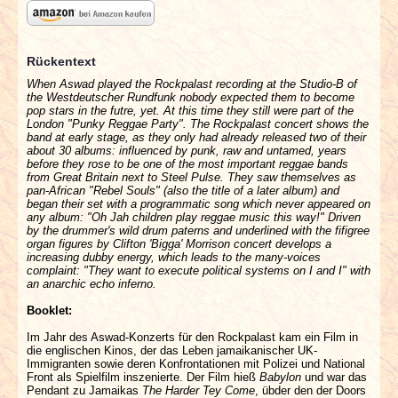
Rückentext
When Aswad played the Rockpalast recording at the Studio-B of
the Westdeutscher Rundfunk nobody expected them to become
pop stars in the futre, yet. At this time they still were part of the
London "Punky Reggae Party". The Rockpalast concert shows the
band at early stage, as they only had already released two of their
about 30 albums: influenced by punk, raw and untamed, years
before they rose to be one of the most important reggae bands
from Great Britain next to Steel Pulse. They saw themselves as
pan-African "Rebel Souls" (also the title of a later album) and
began their set with a programmatic song which never appeared on
any album: "Oh Jah children play reggae music this way!" Driven
by the drummer's wild drum paterns and underlined with the fifigree
organ figures by Clifton 'Bigga' Morrison concert develops a
increasing dubby energy, which leads to the many-voices
complaint: "They want to execute political systems on I and I" with
an anarchic echo inferno.
Booklet:
Im Jahr des Aswad-Konzerts für den Rockpalast kam ein Film in
die englischen Kinos, der das Leben jamaikanischer UK-
Immigranten sowie deren Konfrontationen mit Polizei und National
Front als Spielfilm inszenierte. Der Film hieß
Babylon
und war das
Pendant zu Jamaikas
The Harder Tey Come
, übder den der Doors