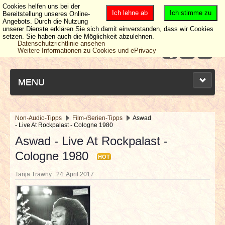
Cookies helfen uns bei der
Ich lehne ab
Ich stimme zu
Bereitstellung unseres Online-
Angebots. Durch die Nutzung
unserer Dienste erklären Sie sich damit einverstanden, dass wir Cookies
setzen. Sie haben auch die Möglichkeit abzulehnen.
Datenschutzrichtlinie ansehen
Weitere Informationen zu Cookies und ePrivacy
MENU
Non-Audio-Tipps
Film-/Serien-Tipps
Aswad
- Live At Rockpalast - Cologne 1980
NEUESTE ARTIKEL
Aswad - Live At Rockpalast -
Cologne 1980
NEWS & DATES
HOT
Tanja Trawny
24. April 2017
BERICHTE
VERLOSUNGEN