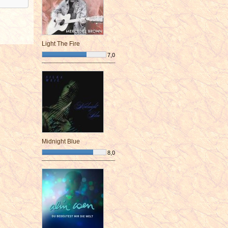
Light The Fire
7,0
¯¯¯¯¯¯¯¯¯¯¯¯¯¯¯¯¯¯¯¯¯¯¯¯
Midnight Blue
8,0
¯¯¯¯¯¯¯¯¯¯¯¯¯¯¯¯¯¯¯¯¯¯¯¯