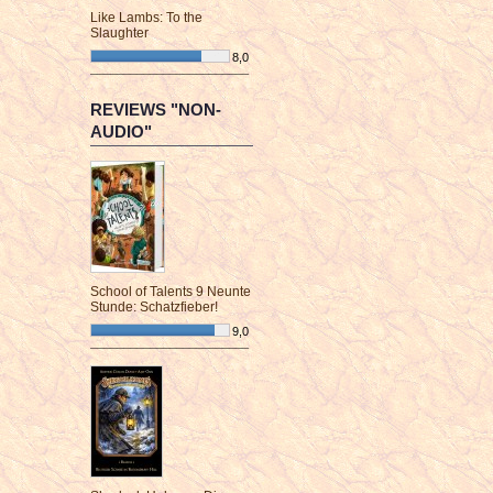
Like Lambs: To the
Slaughter
8,0
¯¯¯¯¯¯¯¯¯¯¯¯¯¯¯¯¯¯¯¯¯¯¯¯
REVIEWS "NON-
AUDIO"
School of Talents 9 Neunte
Stunde: Schatzfieber!
9,0
¯¯¯¯¯¯¯¯¯¯¯¯¯¯¯¯¯¯¯¯¯¯¯¯