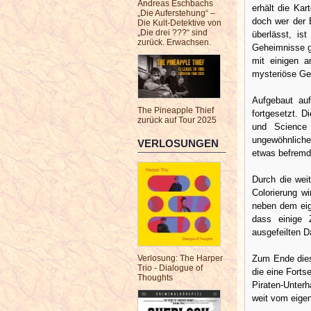
Andreas Eschbachs
erhält die Kar
„Die Auferstehung“ –
doch wer der 
Die Kult-Detektive von
„Die drei ???“ sind
überlässt, is
zurück. Erwachsen.
Geheimnisse ge
mit einigen 
mysteriöse Ge
Aufgebaut auf
The Pineapple Thief
fortgesetzt. D
zurück auf Tour 2025
und Science 
ungewöhnliche
VERLOSUNGEN
etwas befremdl
Durch die wei
Colorierung wi
neben dem eig
dass einige 
ausgefeilten D
Zum Ende dies
Verlosung: The Harper
Trio - Dialogue of
die eine Forts
Thoughts
Piraten-Unterh
weit vom eigen