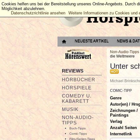
Cookies helfen uns bei der Bereitstellung unseres Online-Angebots. Durch d
Möglichkeit abzulehnen.
Datenschutzrichtlinie ansehen
Weitere Informationen zu Cookies und 
NEUESTE ARTIKEL
NEWS & DA
Non-Audio-Tipps
die Weltmeere
Unter sc
REVIEWS
HOT
HÖRBÜCHER
Michael Brinksc
HÖRSPIELE
COMIC-TIPP
COMEDY U.
Genre
KABARETT
Autor(en) / Hrsg
MUSIK
Zeichnungen /
Paintings
NON-AUDIO-
Verlag
TIPPS
Anzahl Seiten
Buch-Tipps
Internetlink
Comic-Tipps
Film-/Serien-Tipps