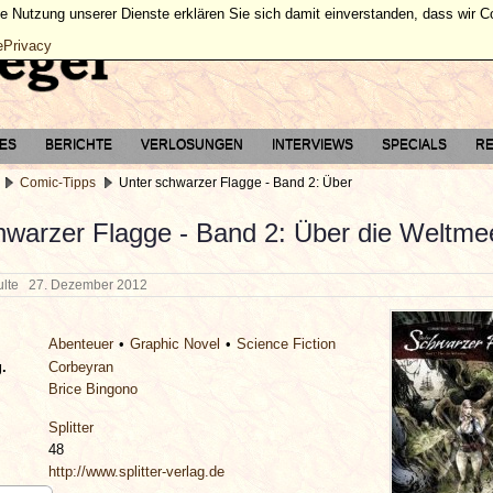
ie Nutzung unserer Dienste erklären Sie sich damit einverstanden, dass wir 
ePrivacy
TES
BERICHTE
VERLOSUNGEN
INTERVIEWS
SPECIALS
RE
Comic-Tipps
Unter schwarzer Flagge - Band 2: Über
hwarzer Flagge - Band 2: Über die Weltme
hulte
27. Dezember 2012
Abenteuer
Graphic Novel
Science Fiction
.
Corbeyran
Brice Bingono
Splitter
48
http://www.splitter-verlag.de