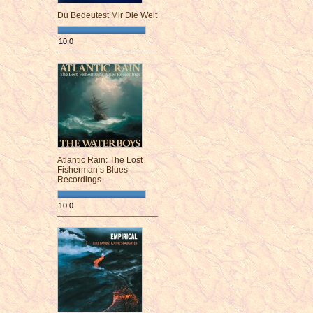
Du Bedeutest Mir Die Welt
10,0
¯¯¯¯¯¯¯¯¯¯¯¯¯¯¯¯¯¯¯¯¯¯¯¯
Atlantic Rain: The Lost
Fisherman’s Blues
Recordings
10,0
¯¯¯¯¯¯¯¯¯¯¯¯¯¯¯¯¯¯¯¯¯¯¯¯