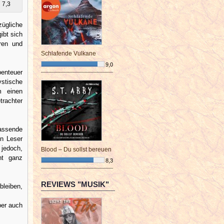
7,3
zügliche
ibt sich
ren und
Schlafende Vulkane
9,0
benteuer
¯¯¯¯¯¯¯¯¯¯¯¯¯¯¯¯¯¯¯¯¯¯¯¯
ystische
m einen
trachter
passende
en Leser
 jedoch,
Blood – Du sollst bereuen
ht ganz
8,3
¯¯¯¯¯¯¯¯¯¯¯¯¯¯¯¯¯¯¯¯¯¯¯¯
REVIEWS "MUSIK"
bleiben,
ber auch