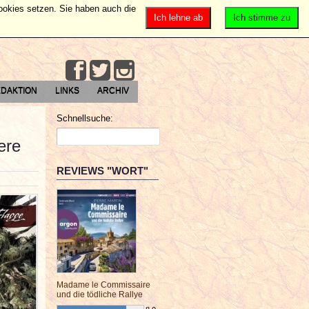
Cookies setzen. Sie haben auch die
Ich lehne ab
Ich stimme zu
DAKTION
LINKS
ARCHIV
Schnellsuche:
ere
REVIEWS "WORT"
Madame le Commissaire
und die tödliche Rallye