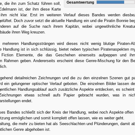
Gesamtwertung
te, die ihn zum Schatz führen soll,
Edelmann ist, der ihm diese Karte
t ihm nicht klar. Erst im weiteren Verlauf dieses Bandes werden diesbe
lüftet. Doch zuvor setzt die aktuelle Handlung ein und die Piratin Bonnie beg
anderen auf die Suche nach ihrem Kapitän, wobei ungewöhnliche Kreatu
bäude ihren Weg kreuzen.
 mehreren Handlungssträngen wird dieses nicht wenig blutige Piraten-A
ie Handlung ist in sich schlüssig, bietet neben typischen Piratenaspekten m
Fiction Elemente, die das Geschehen einerseits aufpeppen und ih
n Rahmen geben. Andererseits erscheint diese Genre-Mischung für den Be
ich.
tgehend detailreichen Zeichnungen und die zu den einzelnen Szenen gut 
rd ein gelungener optischer Verlauf geboten. Die einzelnen Bilder lassen d
entlichen Handlungsablauf auch zusätzliche Aspekte entdecken, es scheint
Zeichnungen etwas schnell aufs Papier gebracht wurden, was in nic
arstellungen endet.
es Bandes schließt sich der Kreis der Handlung, wobei noch Aspekte offen 
etzung ermöglichen und somit komplett offen lassen, wie es weiter geht.
altung, die mehr zu bieten hat als Seeschlachten und Plünderungen, damit a
tlichen Genre abgehoben ist.