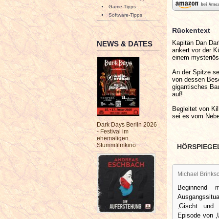
Game-Tipps
Software-Tipps
Rückentext
Kapitän Dan Dar
NEWS & DATES
ankert vor der K
einem mysteriöse
An der Spitze se
von dessen Besc
gigantisches Bau
auf!
Begleitet von Ki
sei es vom Nebe
Dark Days Berlin 2026
- Festival im
ehemaligen
Stummfilmkino
HÖRSPIEGE
Michael Brinksc
Beginnend 
Ausgangssitua
‚Gischt und 
Episode von ‚