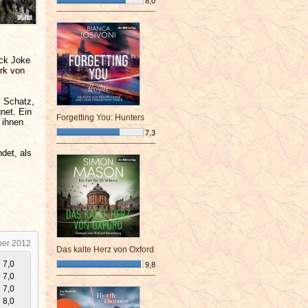
8,0
¯¯¯¯¯¯¯¯¯¯¯¯¯¯¯¯¯¯¯¯¯¯¯¯
ack Joke
ark von
m Schatz,
net. Ein
Forgetting You: Hunters
 ihnen
7,3
¯¯¯¯¯¯¯¯¯¯¯¯¯¯¯¯¯¯¯¯¯¯¯¯
det, als
ber 2012
Das kalte Herz von Oxford
7,0
9,8
7,0
¯¯¯¯¯¯¯¯¯¯¯¯¯¯¯¯¯¯¯¯¯¯¯¯
7,0
8,0