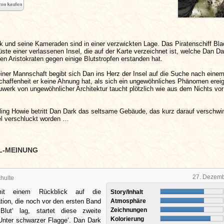
k und seine Kameraden sind in einer verzwickten Lage. Das Piratenschiff Bl
üste einer verlassenen Insel, die auf der Karte verzeichnet ist, welche Dan D
n Aristokraten gegen einige Blutstropfen erstanden hat.
iner Mannschaft begibt sich Dan ins Herz der Insel auf die Suche nach eine
haffenheit er keine Ahnung hat, als sich ein ungewöhnliches Phänomen ereig
werk von ungewöhnlicher Architektur taucht plötzlich wie aus dem Nichts vor
lling Howie betritt Dan Dark das seltsame Gebäude, das kurz darauf verschwin
l verschluckt worden …
L-MEINUNG
27. Dezem
hulte
mit einem Rückblick auf die
Story/Inhalt
tion, die noch vor den ersten Band
Atmosphäre
Zeichnungen
Blut‘ lag, startet diese zweite
Kolorierung
Unter schwarzer Flagge‘. Dan Dark