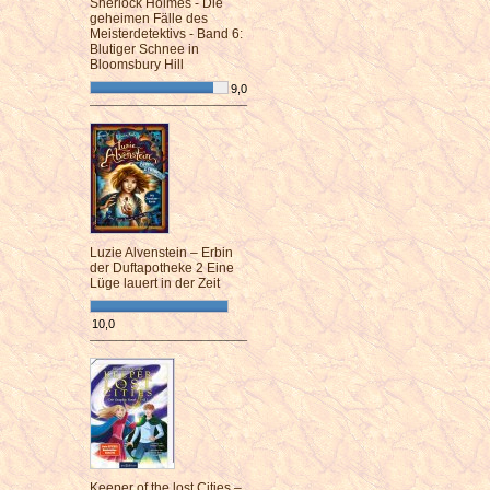
Sherlock Holmes - Die
geheimen Fälle des
Meisterdetektivs - Band 6:
Blutiger Schnee in
Bloomsbury Hill
9,0
¯¯¯¯¯¯¯¯¯¯¯¯¯¯¯¯¯¯¯¯¯¯¯¯
Luzie Alvenstein – Erbin
der Duftapotheke 2 Eine
Lüge lauert in der Zeit
10,0
¯¯¯¯¯¯¯¯¯¯¯¯¯¯¯¯¯¯¯¯¯¯¯¯
Keeper of the lost Cities –