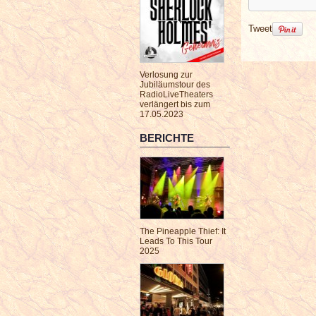
Tweet
Verlosung zur
Jubiläumstour des
RadioLiveTheaters
verlängert bis zum
17.05.2023
BERICHTE
The Pineapple Thief: It
Leads To This Tour
2025