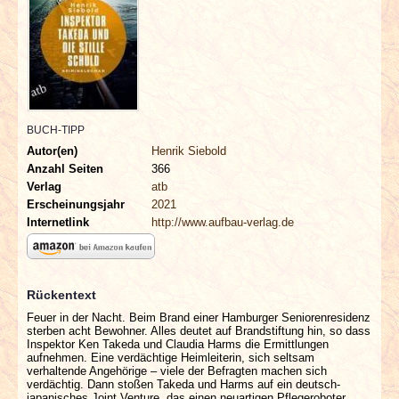
INTERVIEWS
SPECIALS
REDAKTION
BUCH-TIPP
LINKS
Autor(en)
Henrik Siebold
Anzahl Seiten
366
Verlag
atb
ARCHIV
Erscheinungsjahr
2021
Internetlink
http://www.aufbau-verlag.de
Rückentext
Feuer in der Nacht. Beim Brand einer Hamburger Seniorenresidenz
sterben acht Bewohner. Alles deutet auf Brandstiftung hin, so dass
Inspektor Ken Takeda und Claudia Harms die Ermittlungen
aufnehmen. Eine verdächtige Heimleiterin, sich seltsam
verhaltende Angehörige – viele der Befragten machen sich
verdächtig. Dann stoßen Takeda und Harms auf ein deutsch-
japanisches Joint Venture, das einen neuartigen Pflegeroboter