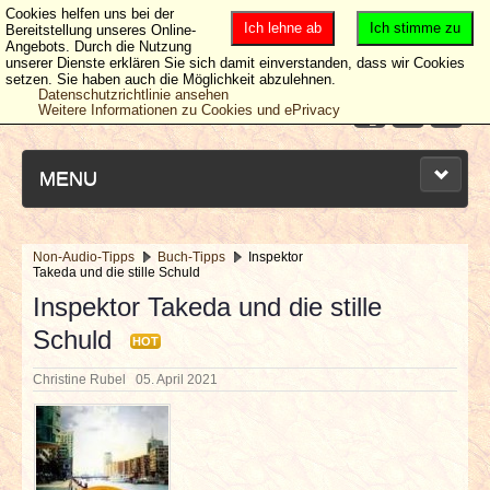
Cookies helfen uns bei der
Ich lehne ab
Ich stimme zu
Bereitstellung unseres Online-
Angebots. Durch die Nutzung
unserer Dienste erklären Sie sich damit einverstanden, dass wir Cookies
setzen. Sie haben auch die Möglichkeit abzulehnen.
Datenschutzrichtlinie ansehen
Weitere Informationen zu Cookies und ePrivacy
MENU
Non-Audio-Tipps
Buch-Tipps
Inspektor
Takeda und die stille Schuld
NEUESTE ARTIKEL
Inspektor Takeda und die stille
Schuld
NEWS & DATES
HOT
Christine Rubel
05. April 2021
BERICHTE
VERLOSUNGEN