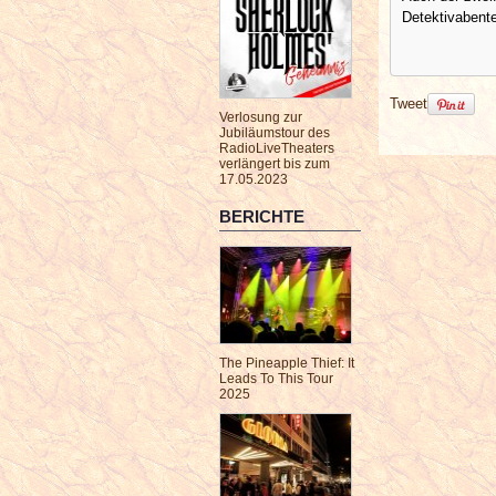
Detektivabent
Tweet
Verlosung zur
Jubiläumstour des
RadioLiveTheaters
verlängert bis zum
17.05.2023
BERICHTE
The Pineapple Thief: It
Leads To This Tour
2025