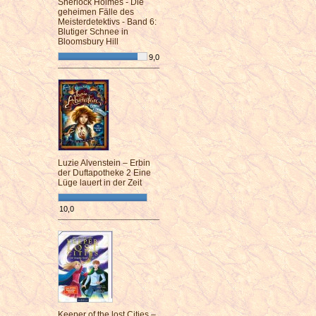
Sherlock Holmes - Die
geheimen Fälle des
Meisterdetektivs - Band 6:
Blutiger Schnee in
Bloomsbury Hill
9,0
¯¯¯¯¯¯¯¯¯¯¯¯¯¯¯¯¯¯¯¯¯¯¯¯
Luzie Alvenstein – Erbin
der Duftapotheke 2 Eine
Lüge lauert in der Zeit
10,0
¯¯¯¯¯¯¯¯¯¯¯¯¯¯¯¯¯¯¯¯¯¯¯¯
Keeper of the lost Cities –