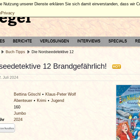
ie Nutzung unserer Dienste erklären Sie sich damit einverstanden, dass wir 
ePrivacy
TES
BERICHTE
VERLOSUNGEN
INTERVIEWS
SPECIALS
RE
Buch-Tipps
Die Nordseedetektive 12
seedetektive 12 Brandgefährlich!
HOT
2. Juli 2024
Bettina Göschl
Klaus-Peter Wolf
Abenteuer
Krimi
Jugend
160
Jumbo
ahr
2024