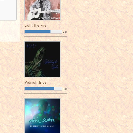
Light The Fire
7,0
¯¯¯¯¯¯¯¯¯¯¯¯¯¯¯¯¯¯¯¯¯¯¯¯
Midnight Blue
8,0
¯¯¯¯¯¯¯¯¯¯¯¯¯¯¯¯¯¯¯¯¯¯¯¯