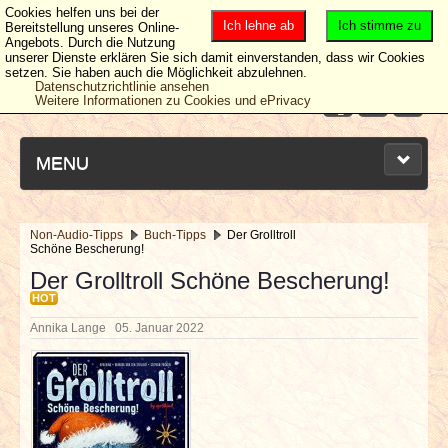
Cookies helfen uns bei der
Ich lehne ab
Ich stimme zu
Bereitstellung unseres Online-
Angebots. Durch die Nutzung
unserer Dienste erklären Sie sich damit einverstanden, dass wir Cookies
setzen. Sie haben auch die Möglichkeit abzulehnen.
Datenschutzrichtlinie ansehen
Weitere Informationen zu Cookies und ePrivacy
MENU
Non-Audio-Tipps
Buch-Tipps
Der Grolltroll
Schöne Bescherung!
NEUESTE ARTIKEL
Der Grolltroll Schöne Bescherung!
HOT
NEWS & DATES
Annika Lange
05. Januar 2022
BERICHTE
VERLOSUNGEN