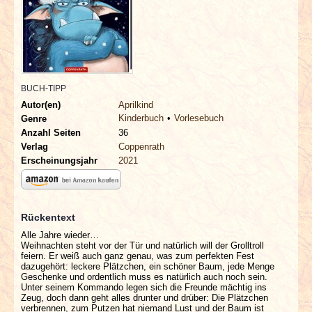
INTERVIEWS
SPECIALS
REDAKTION
BUCH-TIPP
Autor(en)
Aprilkind
LINKS
Kinderbuch
Vorlesebuch
Genre
Anzahl Seiten
36
Verlag
Coppenrath
ARCHIV
Erscheinungsjahr
2021
Rückentext
Alle Jahre wieder…
Weihnachten steht vor der Tür und natürlich will der Grolltroll
feiern. Er weiß auch ganz genau, was zum perfekten Fest
dazugehört: leckere Plätzchen, ein schöner Baum, jede Menge
Geschenke und ordentlich muss es natürlich auch noch sein.
Unter seinem Kommando legen sich die Freunde mächtig ins
Zeug, doch dann geht alles drunter und drüber: Die Plätzchen
verbrennen, zum Putzen hat niemand Lust und der Baum ist