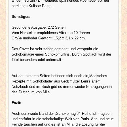
all dem zu tun? Ein weiteres spannendes Abenteuer vor der
herrlichen Kulisse Paris…
Sonstiges:
Gebundene Ausgabe: 272 Seiten
Vom Hersteller empfohlenes Alter: ab 10 Jahren
Größe und/oder Gewicht: 15,2 x 3,1 x 22 cm
Das Cover ist sehr schön gestaltet und versprüht die
Schokomagie eines Schokomuffins. Durch Spotlack wird der
Titel besonders edel untermalt.
Auf den hinteren Seiten befinden sich noch ein„Magisches
Rezepte mit Schokolade“ aus Großmutter Leni's altem
Notizbuch und im Buch gibt es immer wieder Eintragungen in
das Duftarium von Mila.
Fazit:
Auch der zweite Band der „Schokomagie“- Reihe ist magisch
und entführt in die schokoladige Welt von Paris. Alte und neue
Feinde tauchen auf und es ist an Mila, die Lösung für die