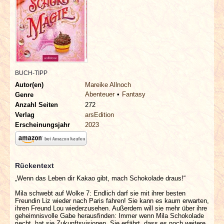
INTERVIEWS
SPECIALS
REDAKTION
BUCH-TIPP
LINKS
Autor(en)
Mareike Allnoch
Abenteuer
Fantasy
Genre
Anzahl Seiten
272
ARCHIV
Verlag
arsEdition
Erscheinungsjahr
2023
Rückentext
„Wenn das Leben dir Kakao gibt, mach Schokolade draus!“
Mila schwebt auf Wolke 7: Endlich darf sie mit ihrer besten
Freundin Liz wieder nach Paris fahren! Sie kann es kaum erwarten,
ihren Freund Lou wiederzusehen. Außerdem will sie mehr über ihre
geheimnisvolle Gabe herausfinden: Immer wenn Mila Schokolade
riecht, hat sie Zukunftsvisionen. Sie erfährt, dass es noch weitere