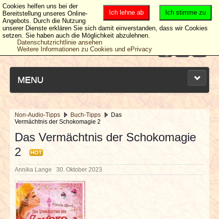
Cookies helfen uns bei der
Ich lehne ab
Ich stimme zu
Bereitstellung unseres Online-
Angebots. Durch die Nutzung
unserer Dienste erklären Sie sich damit einverstanden, dass wir Cookies
setzen. Sie haben auch die Möglichkeit abzulehnen.
Datenschutzrichtlinie ansehen
Weitere Informationen zu Cookies und ePrivacy
MENU
Non-Audio-Tipps
Buch-Tipps
Das
Vermächtnis der Schokomagie 2
NEUESTE ARTIKEL
Das Vermächtnis der Schokomagie
2
NEWS & DATES
HOT
Annika Lange
30. Oktober 2023
BERICHTE
VERLOSUNGEN