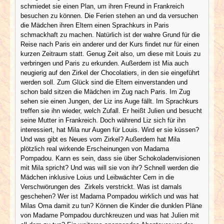
schmiedet sie einen Plan, um ihren Freund in Frankreich
besuchen zu können. Die Ferien stehen an und da versuchen
die Mädchen ihren Eltern einen Sprachkurs in Paris
schmackhaft zu machen. Natürlich ist der wahre Grund für die
Reise nach Paris ein anderer und der Kurs findet nur für einen
kurzen Zeitraum statt. Genug Zeit also, um diese mit Louis zu
verbringen und Paris zu erkunden. Außerdem ist Mia auch
neugierig auf den Zirkel der Chocolatiers, in den sie eingeführt
werden soll. Zum Glück sind die Eltern einverstanden und
schon bald sitzen die Mädchen im Zug nach Paris. Im Zug
sehen sie einen Jungen, der Liz ins Auge fällt. Im Sprachkurs
treffen sie ihn wieder, welch Zufall. Er heißt Julien und besucht
seine Mutter in Frankreich. Doch während Liz sich für ihn
interessiert, hat Mila nur Augen für Louis. Wird er sie küssen?
Und was gibt es Neues vom Zirkel? Außerdem hat Mila
plötzlich real wirkende Erscheinungen von Madama
Pompadou. Kann es sein, dass sie über Schokoladenvisionen
mit Mila spricht? Und was will sie von ihr? Schnell werden die
Mädchen inklusive Loius und Leibwächter Cem in die
Verschwörungen des Zirkels verstrickt. Was ist damals
geschehen? Wer ist Madama Pompadou wirklich und was hat
Milas Oma damit zu tun? Können die Kinder die dunklen Pläne
von Madame Pompadou durchkreuzen und was hat Julien mit