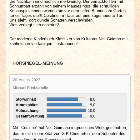
Die Nachbarn sind reichlich merkwürdig: Der verrückte Herr mit
Schnurrbart erzählt von seinem Mäusezirkus, die schrulligen
Schauspielerinnen warnen sie vor dem tiefen Brunnen im Garten.
Eines Tages stößt Coraline im Haus auf eine zugemauerte Tür.
Uns sieht dort dunkle Schatten verschwinden.
Was verbirgt sich dahinter?
Der moderne Kinderbuch-Klassiker von Kultautor Neil Gaiman mit
zahlreichen vierfarbigen Illustrationen!
HÖRSPIEGEL-MEINUNG
20. August 2022
Michael Brinkschulte
Story/Inhalt
8,0
Atmosphäre
9,0
Aufmachung
10,0
Gesamtwertung
9,0
Mit "Coraline" hat Neil Gaiman ein gruseliges Werk geschaffen,
das er mit einem Zitat von G.K Chesterton, dem Schöpfer des
legendären Pater Brown einleitet.