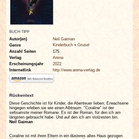
INTERVIEWS
SPECIALS
BUCH-TIPP
REDAKTION
Autor(en)
Neil Gaiman
Kinderbuch
Grusel
Genre
LINKS
Anzahl Seiten
175
Verlag
Arena
Erscheinungsjahr
2022
ARCHIV
Internetlink
http://www.arena-verlag.de
Rückentext
Diese Geschichte ist für Kinder, die Abenteuer lieben; Erwachsene
hingegen erleben sie wie einen Albtraum. "Coraline" ist der
seltsamste meiner Romane. Es ist der Roman, für den ich am
längsten gebraucht habe. Und auf den ich am stolzesten bin.
Neil Gaiman
Coraline ist mit ihren Eltern in ein düsteres altes Haus gezogen.