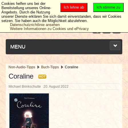
Cookies helfen uns bei der
Ich lehne ab
Ich stimme zu
Bereitstellung unseres Online-
Angebots. Durch die Nutzung
unserer Dienste erklären Sie sich damit einverstanden, dass wir Cookies
setzen. Sie haben auch die Möglichkeit abzulehnen.
Datenschutzrichtlinie ansehen
Weitere Informationen zu Cookies und ePrivacy
MENU
Non-Audio-Tipps
Buch-Tipps
Coraline
NEUESTE ARTIKEL
Coraline
HOT
Michael Brinkschulte
20. August 2022
NEWS & DATES
BERICHTE
VERLOSUNGEN