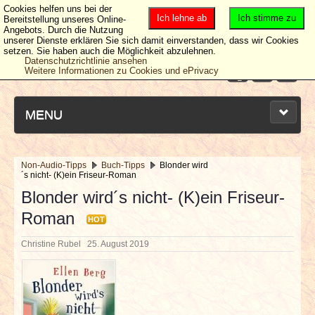
Cookies helfen uns bei der
Ich lehne ab
Ich stimme zu
Bereitstellung unseres Online-
Angebots. Durch die Nutzung
unserer Dienste erklären Sie sich damit einverstanden, dass wir Cookies
setzen. Sie haben auch die Möglichkeit abzulehnen.
Datenschutzrichtlinie ansehen
Weitere Informationen zu Cookies und ePrivacy
MENU
Non-Audio-Tipps
Buch-Tipps
Blonder wird
´s nicht- (K)ein Friseur-Roman
NEUESTE ARTIKEL
Blonder wird´s nicht- (K)ein Friseur-
Roman
NEWS & DATES
HOT
Christine Rubel
25. August 2019
BERICHTE
VERLOSUNGEN