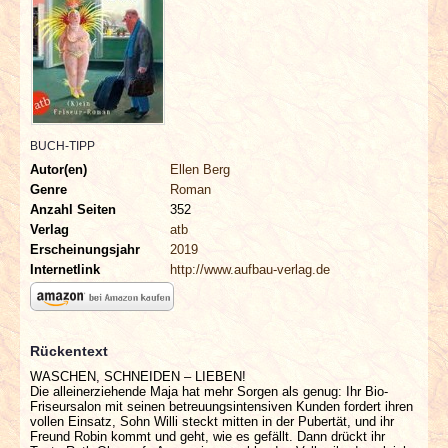
INTERVIEWS
SPECIALS
REDAKTION
BUCH-TIPP
LINKS
Autor(en)
Ellen Berg
Genre
Roman
Anzahl Seiten
352
ARCHIV
Verlag
atb
Erscheinungsjahr
2019
Internetlink
http://www.aufbau-verlag.de
Rückentext
WASCHEN, SCHNEIDEN – LIEBEN!
Die alleinerziehende Maja hat mehr Sorgen als genug: Ihr Bio-
Friseursalon mit seinen betreuungsintensiven Kunden fordert ihren
vollen Einsatz, Sohn Willi steckt mitten in der Pubertät, und ihr
Freund Robin kommt und geht, wie es gefällt. Dann drückt ihr