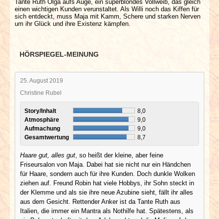
Tante Ruth Olga aufs Auge, ein superblondes Vollweib, das gleich
einen wichtigen Kunden verunstaltet. Als Willi noch das Kiffen für
sich entdeckt, muss Maja mit Kamm, Schere und starken Nerven
um ihr Glück und ihre Existenz kämpfen.
HÖRSPIEGEL-MEINUNG
25. August 2019
Christine Rubel
Story/Inhalt
8,0
Atmosphäre
9,0
Aufmachung
9,0
Gesamtwertung
8,7
Haare gut, alles gut
, so heißt der kleine, aber feine
Friseursalon von Maja. Dabei hat sie nicht nur ein Händchen
für Haare, sondern auch für ihre Kunden. Doch dunkle Wolken
ziehen auf. Freund Robin hat viele Hobbys, ihr Sohn steckt in
der Klemme und als sie ihre neue Azubine sieht, fällt ihr alles
aus dem Gesicht. Rettender Anker ist da Tante Ruth aus
Italien, die immer ein Mantra als Nothilfe hat. Spätestens, als