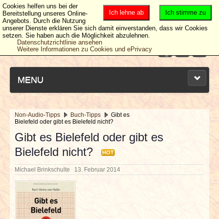
Cookies helfen uns bei der
Ich lehne ab
Ich stimme zu
Bereitstellung unseres Online-
Angebots. Durch die Nutzung
unserer Dienste erklären Sie sich damit einverstanden, dass wir Cookies
setzen. Sie haben auch die Möglichkeit abzulehnen.
Datenschutzrichtlinie ansehen
Weitere Informationen zu Cookies und ePrivacy
MENU
Non-Audio-Tipps
Buch-Tipps
Gibt es
Bielefeld oder gibt es Bielefeld nicht?
NEUESTE ARTIKEL
Gibt es Bielefeld oder gibt es
Bielefeld nicht?
NEWS & DATES
HOT
Michael Brinkschulte
13. Februar 2014
BERICHTE
VERLOSUNGEN