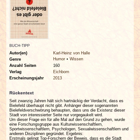
INTERVIEWS
SPECIALS
REDAKTION
BUCH-TIPP
LINKS
Autor(en)
Karl-Heinz von Halle
Humor
Wissen
Genre
Anzahl Seiten
160
ARCHIV
Verlag
Eichborn
Erscheinungsjahr
2013
Rückentext
Seit zwanzig Jahren hält sich hartnäckig der Verdacht, dass es
Bielefeld überhaupt nicht gibt. Anhänger dieser sogenannten
Bielefeldverschwörung behaupten, dass uns die Existenz dieser
Stadt von interessierter Seite nur vorgegaukelt wird.
Um dieser Frage ein für alle Mal auf den Grund zu gehen, wurde
eine Forschungsgruppe aus Kulturwissenschaftlern,
Sportwissenschaftlern, Psychologen, Sexualwissenschaftlern und
anderen Disziplinen gegründet. Ergebnis:
Erstmals gelingt Top-Forschern der Beweis, dass es die Stadt