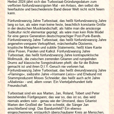
Herbst 2024 jährt sich das Turbostaat-Gründungsdatum zum
verflixten fünfundzwanzigsten Mal - ein Anlass, den selbst die
feierfaulste und bescheidenste Band dieser Welt nicht nicht feiern
kann.
Fünfundzwanzig Jahre Turbostaat, das heißt fünfundzwanzig Jahre
lang so tun, als wäre man keine feste, beachtlich konstante Größe
in der deutschen Musiklandschaft; als hätte man die ansässige
Subkultur nicht elementar geprägt; als wäre man kein Role Model
für eine ganze Generation deutschsprachiger Post-Punk-Bands.
Fünfundzwanzig Jahre Turbostaat, das heißt fünfundzwanzig Jahre
angenehm-verquere Verkopftheit, märchenhafte Düsternis,
kryptische Metaphern und subtile Statements; heißt klare Kante
ohne Posen, Parolen und Kalkül. Fünfundzwanzig Jahre
Turbostaat, das heißt fünfundzwanzig Jahre kontrapunktische
Mollmusik, die zwischen zerrenden Gitarren und rumpelnden
Drums auf klassische Songstrukturen pfeift; die für die Bühne
gemacht ist und ihren D.I.Y.-Geruch nie verloren hat.
Fünfundzwanzig Jahre Turbostaat, das heißt dreiundzwanzig Jahre
»Flamingo«
, siebzehn Jahre
»Vormann Leiss«
und Ehebund mit
Stammproduzent Moses Schneider; das heißt auch acht Jahre
»Abalonia«
- und, allem voran: Ein Vierteljahrhundert tiefe
Freundschaft.
Turbostaat sind ein aus Marten, Jan, Roland, Tobert und Peter
bestehendes Fünfgespann; das war so, das ist so, das wird
niemals anders sein - genau wie der Umstand, dass Gitarrist
Marten den Großteil der Texte schreibt, die Sänger Jan
anschließend singt. Das Bandumfeld? Ein ebenso
eingeschworener, erstaunlich überschaubarer Kreis an Menschen,