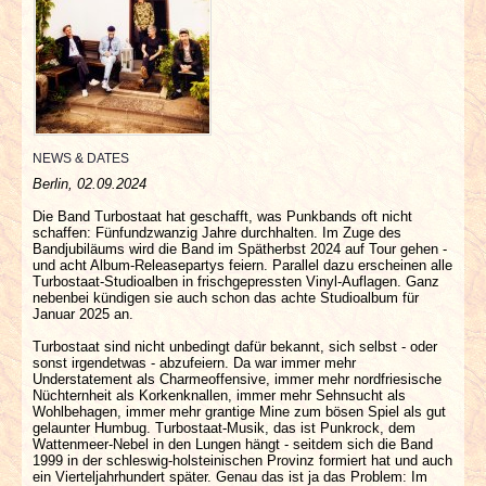
INTERVIEWS
SPECIALS
REDAKTION
NEWS & DATES
LINKS
Berlin, 02.09.2024
Die Band Turbostaat hat geschafft, was Punkbands oft nicht
schaffen: Fünfundzwanzig Jahre durchhalten. Im Zuge des
ARCHIV
Bandjubiläums wird die Band im Spätherbst 2024 auf Tour gehen -
und acht Album-Releasepartys feiern. Parallel dazu erscheinen alle
Turbostaat-Studioalben in frischgepressten Vinyl-Auflagen. Ganz
nebenbei kündigen sie auch schon das achte Studioalbum für
Januar 2025 an.
Turbostaat sind nicht unbedingt dafür bekannt, sich selbst - oder
sonst irgendetwas - abzufeiern. Da war immer mehr
Understatement als Charmeoffensive, immer mehr nordfriesische
Nüchternheit als Korkenknallen, immer mehr Sehnsucht als
Wohlbehagen, immer mehr grantige Mine zum bösen Spiel als gut
gelaunter Humbug. Turbostaat-Musik, das ist Punkrock, dem
Wattenmeer-Nebel in den Lungen hängt - seitdem sich die Band
1999 in der schleswig-holsteinischen Provinz formiert hat und auch
ein Vierteljahrhundert später. Genau das ist ja das Problem: Im