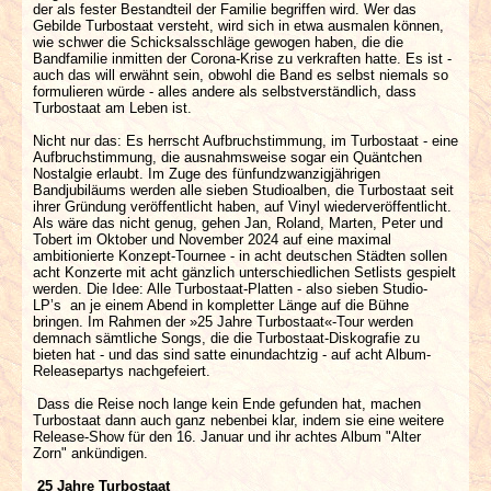
der als fester Bestandteil der Familie begriffen wird. Wer das
Gebilde Turbostaat versteht, wird sich in etwa ausmalen können,
wie schwer die Schicksalsschläge gewogen haben, die die
Bandfamilie inmitten der Corona-Krise zu verkraften hatte. Es ist -
auch das will erwähnt sein, obwohl die Band es selbst niemals so
formulieren würde - alles andere als selbstverständlich, dass
Turbostaat am Leben ist.
Nicht nur das: Es herrscht Aufbruchstimmung, im Turbostaat - eine
Aufbruchstimmung, die ausnahmsweise sogar ein Quäntchen
Nostalgie erlaubt. Im Zuge des fünfundzwanzigjährigen
Bandjubiläums werden alle sieben Studioalben, die Turbostaat seit
ihrer Gründung veröffentlicht haben, auf Vinyl wiederveröffentlicht.
Als wäre das nicht genug, gehen Jan, Roland, Marten, Peter und
Tobert im Oktober und November 2024 auf eine maximal
ambitionierte Konzept-Tournee - in acht deutschen Städten sollen
acht Konzerte mit acht gänzlich unterschiedlichen Setlists gespielt
werden. Die Idee: Alle Turbostaat-Platten - also sieben Studio-
LP’s an je einem Abend in kompletter Länge auf die Bühne
bringen. Im Rahmen der »25 Jahre Turbostaat«-Tour werden
demnach sämtliche Songs, die die Turbostaat-Diskografie zu
bieten hat - und das sind satte einundachtzig - auf acht Album-
Releasepartys nachgefeiert.
Dass die Reise noch lange kein Ende gefunden hat, machen
Turbostaat dann auch ganz nebenbei klar, indem sie eine weitere
Release-Show für den 16. Januar und ihr achtes Album "Alter
Zorn" ankündigen.
25 Jahre Turbostaat