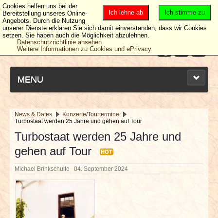
Cookies helfen uns bei der
Ich lehne ab
Ich stimme zu
Bereitstellung unseres Online-
Angebots. Durch die Nutzung
unserer Dienste erklären Sie sich damit einverstanden, dass wir Cookies
setzen. Sie haben auch die Möglichkeit abzulehnen.
Datenschutzrichtlinie ansehen
Weitere Informationen zu Cookies und ePrivacy
MENU
News & Dates
Konzerte/Tourtermine
Turbostaat werden 25 Jahre und gehen auf Tour
NEUESTE ARTIKEL
Turbostaat werden 25 Jahre und
gehen auf Tour
NEWS & DATES
HOT
Michael Brinkschulte
04. September 2024
BERICHTE
VERLOSUNGEN