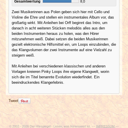
Gesamtwertung
8,0
Zwei Musikerinnen aus Polen geben sich hier mit Cello und
Violine die Ehre und stellen ein instrumentales Album vor, das
großartig wirkt. Mit Anleihen bei Orff beginnt das Intro, um
danach in acht weiteren Stücken melodiös alles aus den
beiden Instrumenten heraus zu holen, was den Hörer
mitzunehmen weiß. Dabei setzen die beiden Musikerinnen
gezielt elektronische Hilfsmittel ein, um Loops einzubinden, die
das Klangvolumen der zwei Instrumente auf eine Vielzahl zu
steigern weiß.
Mit Anleihen bei verschiedenen klassischen und anderen
Vorlagen kreieren Pinky Loops ihre eigene Klangwelt, worin
sich die im Titel benannte Evolution wiederfindet. Ein
beeindruckendes Klangerlebnis.
Tweet
© 2002 - 2026 Der Hörspiegel - Lesen, was hörenswert ist. ---
IMPRESSUM
---