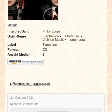
INTERVIEWS
SPECIALS
MUSIK
REDAKTION
Interpret/Band
Pinky Loops
Electronica
Cello-Musik
Unter-Genre
Violinen-Musik
Instrumental
LINKS
Label
Timezone
Format
CD
ARCHIV
Anzahl Medien
1
HÖRSPIEGEL-MEINUNG
21. Oktober 2021
Michael Brinkschulte