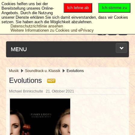
Cookies helfen uns bei der
Ich lehne ab
Ich stimme zu
Bereitstellung unseres Online-
Angebots. Durch die Nutzung
unserer Dienste erklären Sie sich damit einverstanden, dass wir Cookies
setzen. Sie haben auch die Möglichkeit abzulehnen.
Datenschutzrichtlinie ansehen
Weitere Informationen zu Cookies und ePrivacy
MENU
Musik
Soundtrack u. Klassik
Evolutions
NEUESTE ARTIKEL
Evolutions
HOT
Michael Brinkschulte
21. Oktober 2021
NEWS & DATES
BERICHTE
VERLOSUNGEN