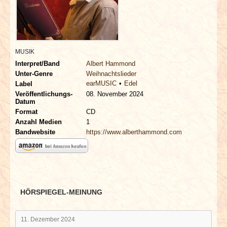
INTERVIEWS
SPECIALS
MUSIK
REDAKTION
Interpret/Band
Albert Hammond
Unter-Genre
Weihnachtslieder
earMUSIC
Edel
LINKS
Label
Veröffentlichungs-
08. November 2024
Datum
ARCHIV
Format
CD
Anzahl Medien
1
Bandwebsite
https://www.alberthammond.com
HÖRSPIEGEL-MEINUNG
11. Dezember 2024