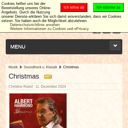
Cookies helfen uns bei der
Ich lehne ab
Ich stimme zu
Bereitstellung unseres Online-
Angebots. Durch die Nutzung
unserer Dienste erklären Sie sich damit einverstanden, dass wir Cookies
setzen. Sie haben auch die Möglichkeit abzulehnen.
Datenschutzrichtlinie ansehen
Weitere Informationen zu Cookies und ePrivacy
MENU
Musik
Soundtrack u. Klassik
Christmas
NEUESTE ARTIKEL
Christmas
HOT
Christine Rubel
11. Dezember 2024
NEWS & DATES
BERICHTE
VERLOSUNGEN