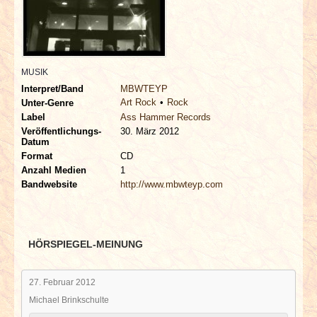
INTERVIEWS
SPECIALS
MUSIK
REDAKTION
Interpret/Band
MBWTEYP
Art Rock
Rock
Unter-Genre
LINKS
Label
Ass Hammer Records
Veröffentlichungs-
30. März 2012
Datum
ARCHIV
Format
CD
Anzahl Medien
1
Bandwebsite
http://www.mbwteyp.com
HÖRSPIEGEL-MEINUNG
27. Februar 2012
Michael Brinkschulte