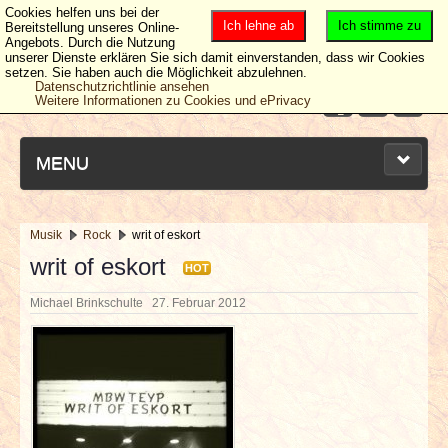
Cookies helfen uns bei der
Ich lehne ab
Ich stimme zu
Bereitstellung unseres Online-
Angebots. Durch die Nutzung
unserer Dienste erklären Sie sich damit einverstanden, dass wir Cookies
setzen. Sie haben auch die Möglichkeit abzulehnen.
Datenschutzrichtlinie ansehen
Weitere Informationen zu Cookies und ePrivacy
MENU
Musik
Rock
writ of eskort
NEUESTE ARTIKEL
writ of eskort
HOT
Michael Brinkschulte
27. Februar 2012
NEWS & DATES
BERICHTE
VERLOSUNGEN