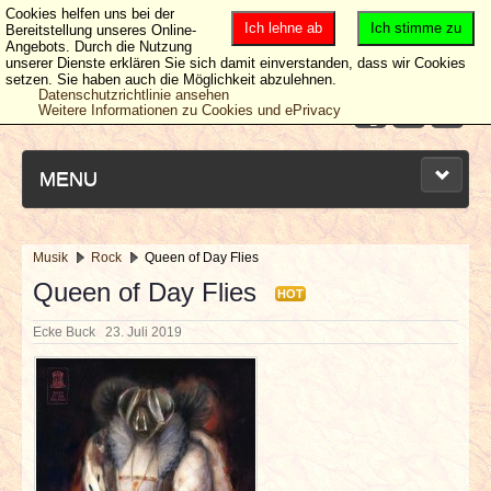
Cookies helfen uns bei der
Ich lehne ab
Ich stimme zu
Bereitstellung unseres Online-
Angebots. Durch die Nutzung
unserer Dienste erklären Sie sich damit einverstanden, dass wir Cookies
setzen. Sie haben auch die Möglichkeit abzulehnen.
Datenschutzrichtlinie ansehen
Weitere Informationen zu Cookies und ePrivacy
MENU
Musik
Rock
Queen of Day Flies
NEUESTE ARTIKEL
Queen of Day Flies
HOT
Ecke Buck
23. Juli 2019
NEWS & DATES
BERICHTE
VERLOSUNGEN