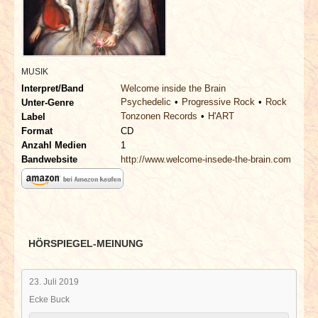
INTERVIEWS
SPECIALS
MUSIK
REDAKTION
Interpret/Band
Welcome inside the Brain
Psychedelic
Progressive Rock
Rock
Unter-Genre
Tonzonen Records
H'ART
Label
LINKS
Format
CD
Anzahl Medien
1
ARCHIV
Bandwebsite
http://www.welcome-insede-the-brain.com
HÖRSPIEGEL-MEINUNG
23. Juli 2019
Ecke Buck