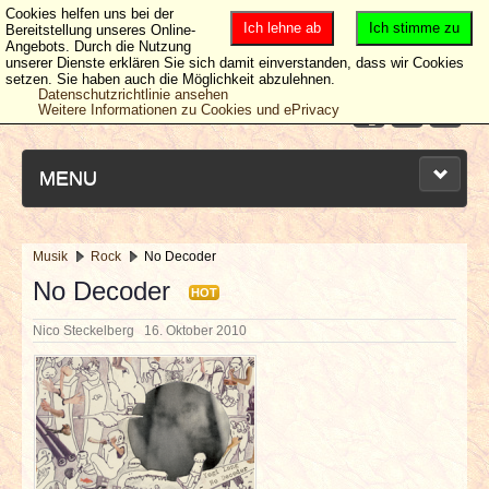
Cookies helfen uns bei der
Ich lehne ab
Ich stimme zu
Bereitstellung unseres Online-
Angebots. Durch die Nutzung
unserer Dienste erklären Sie sich damit einverstanden, dass wir Cookies
setzen. Sie haben auch die Möglichkeit abzulehnen.
Datenschutzrichtlinie ansehen
Weitere Informationen zu Cookies und ePrivacy
MENU
Musik
Rock
No Decoder
NEUESTE ARTIKEL
No Decoder
HOT
Nico Steckelberg
16. Oktober 2010
NEWS & DATES
BERICHTE
VERLOSUNGEN