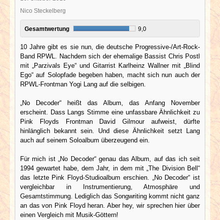
Nico Steckelberg
Gesamtwertung
9,0
10 Jahre gibt es sie nun, die deutsche Progressive-/Art-Rock-
Band RPWL. Nachdem sich der ehemalige Bassist Chris Postl
mit „Parzivals Eye“ und Gitarrist Karlheinz Wallner mit „Blind
Ego“ auf Solopfade begeben haben, macht sich nun auch der
RPWL-Frontman Yogi Lang auf die selbigen.
„No Decoder“ heißt das Album, das Anfang November
erscheint. Dass Langs Stimme eine unfassbare Ähnlichkeit zu
Pink Floyds Frontman David Gilmour aufweist, dürfte
hinlänglich bekannt sein. Und diese Ähnlichkeit setzt Lang
auch auf seinem Soloalbum überzeugend ein.
Für mich ist „No Decoder“ genau das Album, auf das ich seit
1994 gewartet habe, dem Jahr, in dem mit „The Division Bell“
das letzte Pink Floyd-Studioalbum erschien. „No Decoder“ ist
vergleichbar in Instrumentierung, Atmosphäre und
Gesamtstimmung. Lediglich das Songwriting kommt nicht ganz
an das von Pink Floyd heran. Aber hey, wir sprechen hier über
einen Vergleich mit Musik-Göttern!