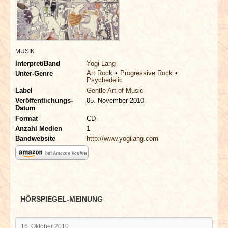
INTERVIEWS
SPECIALS
MUSIK
REDAKTION
Interpret/Band
Yogi Lang
Art Rock
Progressive Rock
Unter-Genre
Psychedelic
LINKS
Label
Gentle Art of Music
Veröffentlichungs-
05. November 2010
Datum
ARCHIV
Format
CD
Anzahl Medien
1
Bandwebsite
http://www.yogilang.com
HÖRSPIEGEL-MEINUNG
16. Oktober 2010