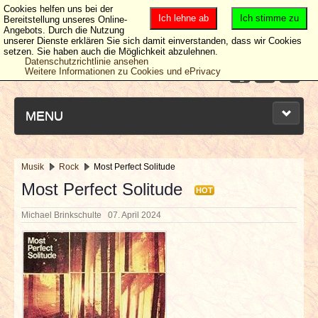
Cookies helfen uns bei der
Ich lehne ab
Ich stimme zu
Bereitstellung unseres Online-
Angebots. Durch die Nutzung
unserer Dienste erklären Sie sich damit einverstanden, dass wir Cookies
setzen. Sie haben auch die Möglichkeit abzulehnen.
Datenschutzrichtlinie ansehen
Weitere Informationen zu Cookies und ePrivacy
MENU
Musik
Rock
Most Perfect Solitude
NEUESTE ARTIKEL
Most Perfect Solitude
HOT
Michael Brinkschulte
07. April 2024
NEWS & DATES
BERICHTE
VERLOSUNGEN