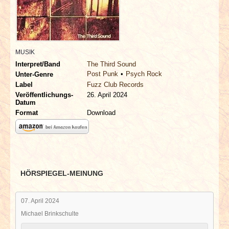
INTERVIEWS
SPECIALS
MUSIK
REDAKTION
Interpret/Band
The Third Sound
Post Punk
Psych Rock
Unter-Genre
LINKS
Label
Fuzz Club Records
Veröffentlichungs-
26. April 2024
Datum
ARCHIV
Format
Download
HÖRSPIEGEL-MEINUNG
07. April 2024
Michael Brinkschulte