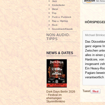
Jazz
Kinderlieder
Metal
Pop
Punk u. Punkrock
Rap u. HipHop
HÖRSPIEGE
Rock
Soundtrack/Klassik
NON-AUDIO-
Michael Brinksc
TIPPS
Das Düsseldorf
ganz eigene I
Zwischen unter
NEWS & DATES
alles in einen
Hardcore, von 
insgesamt ze
Ein Heavy-Roc
Pagiaro beweis
verantwortlich
Tweet
Dark Days Berlin 2026
- Festival im
ehemaligen
Stummfilmkino