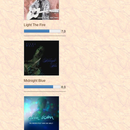
Light The Fire
7,0
¯¯¯¯¯¯¯¯¯¯¯¯¯¯¯¯¯¯¯¯¯¯¯¯
Midnight Blue
8,0
¯¯¯¯¯¯¯¯¯¯¯¯¯¯¯¯¯¯¯¯¯¯¯¯