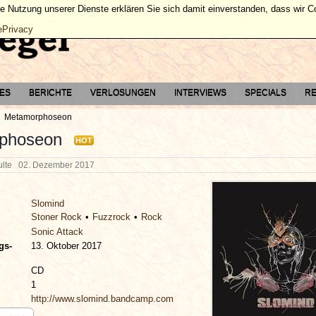
ie Nutzung unserer Dienste erklären Sie sich damit einverstanden, dass wir 
ePrivacy
TES
BERICHTE
VERLOSUNGEN
INTERVIEWS
SPECIALS
RE
Metamorphoseon
phoseon
HOT
hulte
02. Dezember 2017
Slomind
Stoner Rock
Fuzzrock
Rock
Sonic Attack
gs-
13. Oktober 2017
CD
1
http://www.slomind.bandcamp.com