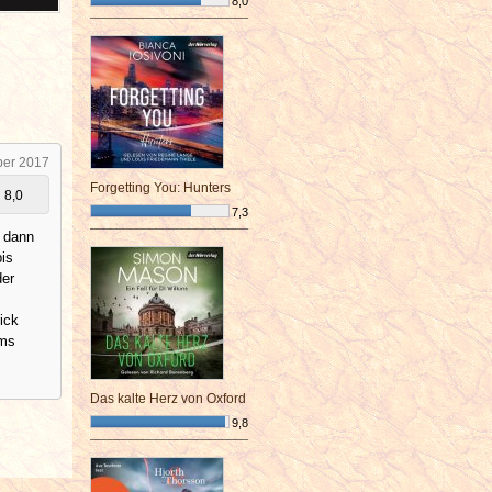
8,0
¯¯¯¯¯¯¯¯¯¯¯¯¯¯¯¯¯¯¯¯¯¯¯¯
ber 2017
Forgetting You: Hunters
8,0
7,3
¯¯¯¯¯¯¯¯¯¯¯¯¯¯¯¯¯¯¯¯¯¯¯¯
d dann
bis
der
ick
ums
Das kalte Herz von Oxford
9,8
¯¯¯¯¯¯¯¯¯¯¯¯¯¯¯¯¯¯¯¯¯¯¯¯