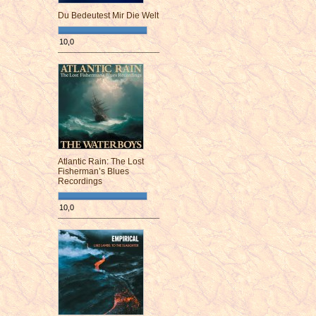
Du Bedeutest Mir Die Welt
10,0
¯¯¯¯¯¯¯¯¯¯¯¯¯¯¯¯¯¯¯¯¯¯¯¯
Atlantic Rain: The Lost
Fisherman’s Blues
Recordings
10,0
¯¯¯¯¯¯¯¯¯¯¯¯¯¯¯¯¯¯¯¯¯¯¯¯