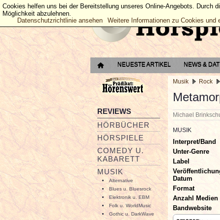
Cookies helfen uns bei der Bereitstellung unseres Online-Angebots. Durch d
Möglichkeit abzulehnen.
Datenschutzrichtlinie ansehen
Weitere Informationen zu Cookies und 
NEUESTE ARTIKEL
NEWS & DA
Musik
Rock
Metamor
REVIEWS
Michael Brinksc
HÖRBÜCHER
MUSIK
HÖRSPIELE
Interpret/Band
COMEDY U.
Unter-Genre
KABARETT
Label
Veröffentlichun
MUSIK
Datum
Alternative
Format
Blues u. Bluesrock
Anzahl Medien
Elektronik u. EBM
Folk u. WorldMusic
Bandwebsite
Gothic u. DarkWave