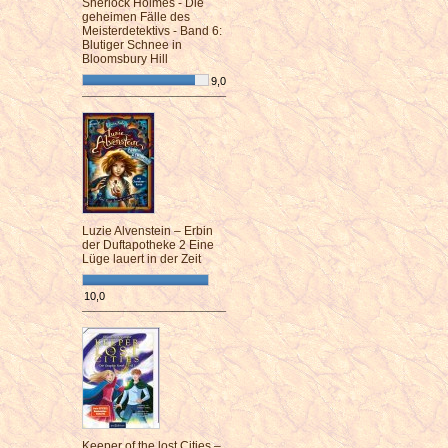
Sherlock Holmes - Die
geheimen Fälle des
Meisterdetektivs - Band 6:
Blutiger Schnee in
Bloomsbury Hill
9,0
¯¯¯¯¯¯¯¯¯¯¯¯¯¯¯¯¯¯¯¯¯¯¯¯
Luzie Alvenstein – Erbin
der Duftapotheke 2 Eine
Lüge lauert in der Zeit
10,0
¯¯¯¯¯¯¯¯¯¯¯¯¯¯¯¯¯¯¯¯¯¯¯¯
Keeper of the lost Cities –