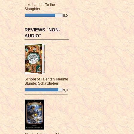
Like Lambs: To the
Slaughter
8,0
¯¯¯¯¯¯¯¯¯¯¯¯¯¯¯¯¯¯¯¯¯¯¯¯
REVIEWS "NON-
AUDIO"
School of Talents 9 Neunte
Stunde: Schatzfieber!
9,0
¯¯¯¯¯¯¯¯¯¯¯¯¯¯¯¯¯¯¯¯¯¯¯¯