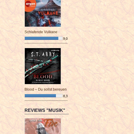
Schlafende Vulkane
9,0
¯¯¯¯¯¯¯¯¯¯¯¯¯¯¯¯¯¯¯¯¯¯¯¯
Blood – Du sollst bereuen
8,3
¯¯¯¯¯¯¯¯¯¯¯¯¯¯¯¯¯¯¯¯¯¯¯¯
REVIEWS "MUSIK"