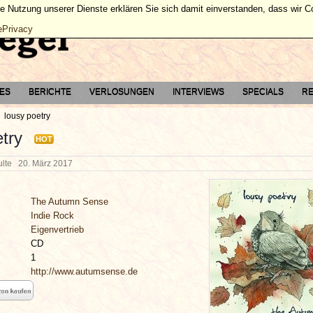
ie Nutzung unserer Dienste erklären Sie sich damit einverstanden, dass wir 
ePrivacy
TES
BERICHTE
VERLOSUNGEN
INTERVIEWS
SPECIALS
RE
lousy poetry
try
HOT
hulte
20. März 2017
The Autumn Sense
Indie Rock
Eigenvertrieb
CD
1
http://www.autumsense.de