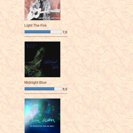
Light The Fire
7,0
¯¯¯¯¯¯¯¯¯¯¯¯¯¯¯¯¯¯¯¯¯¯¯¯
Midnight Blue
8,0
¯¯¯¯¯¯¯¯¯¯¯¯¯¯¯¯¯¯¯¯¯¯¯¯