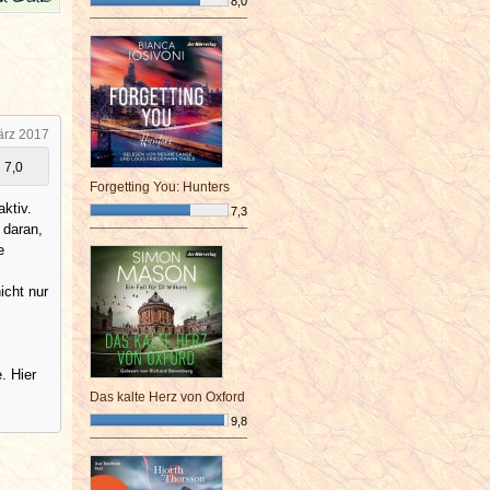
8,0
¯¯¯¯¯¯¯¯¯¯¯¯¯¯¯¯¯¯¯¯¯¯¯¯
ärz 2017
7,0
Forgetting You: Hunters
ktiv.
7,3
 daran,
¯¯¯¯¯¯¯¯¯¯¯¯¯¯¯¯¯¯¯¯¯¯¯¯
e
icht nur
. Hier
Das kalte Herz von Oxford
9,8
¯¯¯¯¯¯¯¯¯¯¯¯¯¯¯¯¯¯¯¯¯¯¯¯