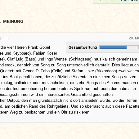
L-MEINUNG
20. M
hulte
 die vier Herren Frank Göbel
Gesamtwertung
rre und Keyboard), Fabian Köser
re), Olaf Luig (Bass) und Ingo Wenzel (Schlagzeug) musikalisch gemeinsam a
Indierock, der sich von Song zu Song unterschiedlich darstellt. Dies liegt auch
Quartett mit Genna Di Febo (Cello) und Stefan Lipke (Akkordeon) zwei weiter
t ins Boot geholt haben, die zusätzliche Akzente in einzelnen Songs setzen.
l rockig, balladesk oder melancholisch, die zehn Songs des Albums machen n
von der Instrumentierung her ein breiteres Spektrum auf, auch durch die sich
esangsstimmen wird ein interessantes Gesamtbild geschaffen.
her Output, den man grundsätzlich nicht dort ansiedeln würde, wo die Herren
d, am östlichen Rand des Ruhrgebiets. Und so überrascht auch diese Facette
iteren Weg zu beobachten und ein Ohr zu riskieren.