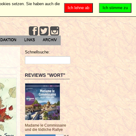
Cookies setzen. Sie haben auch die
Ich lehne ab
Ich stimme zu
DAKTION
LINKS
ARCHIV
Schnellsuche:
REVIEWS "WORT"
Madame le Commissaire
und die tödliche Rallye