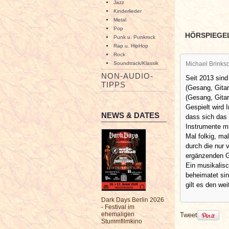
Jazz
Kinderlieder
Metal
Pop
HÖRSPIEGE
Punk u. Punkrock
Rap u. HipHop
Rock
Soundtrack/Klassik
Michael Brinksc
NON-AUDIO-
Seit 2013 sind
TIPPS
(Gesang, Gita
(Gesang, Gitar
Gespielt wird 
NEWS & DATES
dass sich das 
Instrumente mi
Mal folkig, ma
durch die nur 
ergänzenden G
Ein musikalisc
beheimatet sin
gilt es den we
Dark Days Berlin 2026
- Festival im
ehemaligen
Tweet
Stummfilmkino