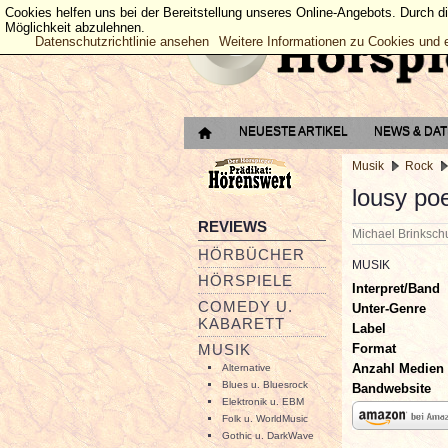
Cookies helfen uns bei der Bereitstellung unseres Online-Angebots. Durch d
Möglichkeit abzulehnen.
Datenschutzrichtlinie ansehen
Weitere Informationen zu Cookies und 
NEUESTE ARTIKEL
NEWS & DA
Musik
Rock
lousy poe
REVIEWS
Michael Brinksc
HÖRBÜCHER
MUSIK
HÖRSPIELE
Interpret/Band
COMEDY U.
Unter-Genre
KABARETT
Label
Format
MUSIK
Anzahl Medien
Alternative
Blues u. Bluesrock
Bandwebsite
Elektronik u. EBM
Folk u. WorldMusic
Gothic u. DarkWave