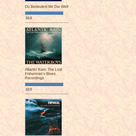
Du Bedeutest Mir Die Welt
10,0
¯¯¯¯¯¯¯¯¯¯¯¯¯¯¯¯¯¯¯¯¯¯¯¯
Atlantic Rain: The Lost
Fisherman’s Blues
Recordings
10,0
¯¯¯¯¯¯¯¯¯¯¯¯¯¯¯¯¯¯¯¯¯¯¯¯