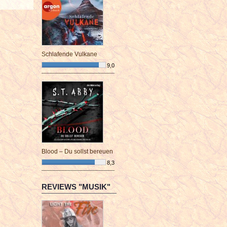
Schlafende Vulkane
9,0
¯¯¯¯¯¯¯¯¯¯¯¯¯¯¯¯¯¯¯¯¯¯¯¯
Blood – Du sollst bereuen
8,3
¯¯¯¯¯¯¯¯¯¯¯¯¯¯¯¯¯¯¯¯¯¯¯¯
REVIEWS "MUSIK"