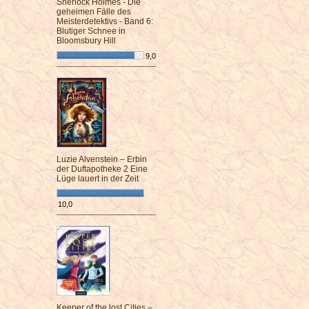
Sherlock Holmes - Die
geheimen Fälle des
Meisterdetektivs - Band 6:
Blutiger Schnee in
Bloomsbury Hill
9,0
¯¯¯¯¯¯¯¯¯¯¯¯¯¯¯¯¯¯¯¯¯¯¯¯
Luzie Alvenstein – Erbin
der Duftapotheke 2 Eine
Lüge lauert in der Zeit
10,0
¯¯¯¯¯¯¯¯¯¯¯¯¯¯¯¯¯¯¯¯¯¯¯¯
Keeper of the lost Cities –