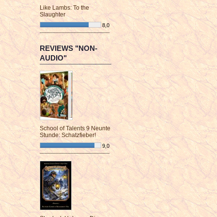
Like Lambs: To the
Slaughter
8,0
¯¯¯¯¯¯¯¯¯¯¯¯¯¯¯¯¯¯¯¯¯¯¯¯
REVIEWS "NON-
AUDIO"
School of Talents 9 Neunte
Stunde: Schatzfieber!
9,0
¯¯¯¯¯¯¯¯¯¯¯¯¯¯¯¯¯¯¯¯¯¯¯¯