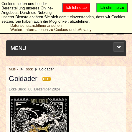
Cookies helfen uns bei der
Ich lehne ab
Ich stimme zu
Bereitstellung unseres Online-
Angebots. Durch die Nutzung
unserer Dienste erklären Sie sich damit einverstanden, dass wir Cookies
setzen. Sie haben auch die Möglichkeit abzulehnen.
Datenschutzrichtlinie ansehen
Weitere Informationen zu Cookies und ePrivacy
MENU
Musik
Rock
Goldader
NEUESTE ARTIKEL
Goldader
HOT
Ecke Buck
08. Dezember 2024
NEWS & DATES
BERICHTE
VERLOSUNGEN