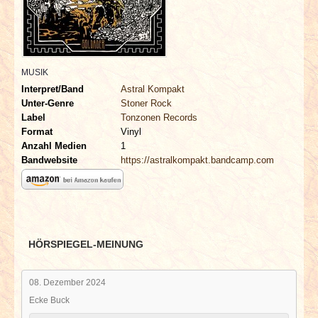
INTERVIEWS
SPECIALS
MUSIK
REDAKTION
Interpret/Band
Astral Kompakt
Unter-Genre
Stoner Rock
LINKS
Label
Tonzonen Records
Format
Vinyl
Anzahl Medien
1
ARCHIV
Bandwebsite
https://astralkompakt.bandcamp.com
HÖRSPIEGEL-MEINUNG
08. Dezember 2024
Ecke Buck