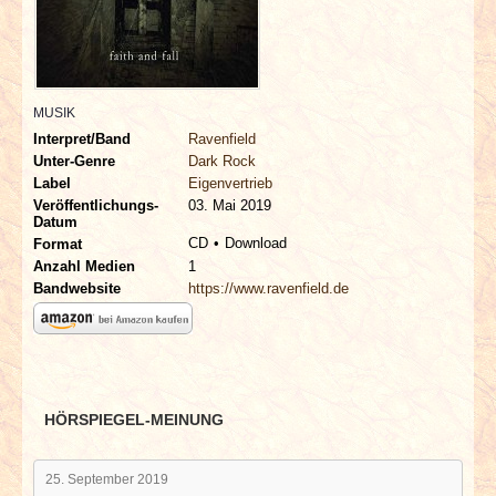
INTERVIEWS
SPECIALS
MUSIK
REDAKTION
Interpret/Band
Ravenfield
Unter-Genre
Dark Rock
LINKS
Label
Eigenvertrieb
Veröffentlichungs-
03. Mai 2019
Datum
ARCHIV
CD
Download
Format
Anzahl Medien
1
Bandwebsite
https://www.ravenfield.de
HÖRSPIEGEL-MEINUNG
25. September 2019