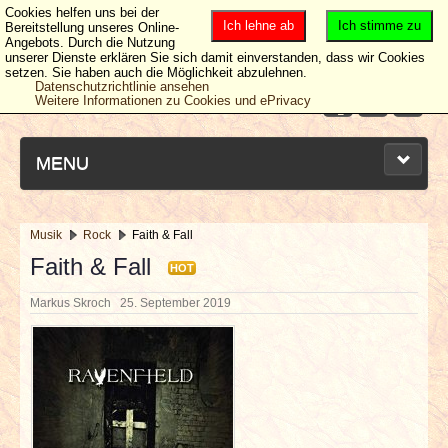
Cookies helfen uns bei der
Ich lehne ab
Ich stimme zu
Bereitstellung unseres Online-
Angebots. Durch die Nutzung
unserer Dienste erklären Sie sich damit einverstanden, dass wir Cookies
setzen. Sie haben auch die Möglichkeit abzulehnen.
Datenschutzrichtlinie ansehen
Weitere Informationen zu Cookies und ePrivacy
MENU
Musik
Rock
Faith & Fall
NEUESTE ARTIKEL
Faith & Fall
HOT
Markus Skroch
25. September 2019
NEWS & DATES
BERICHTE
VERLOSUNGEN