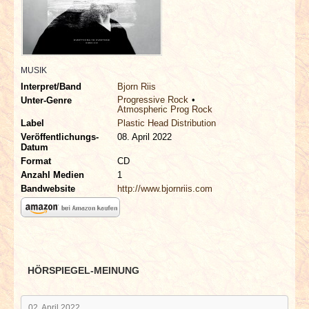
INTERVIEWS
SPECIALS
MUSIK
REDAKTION
Interpret/Band
Bjorn Riis
Progressive Rock
Unter-Genre
Atmospheric Prog Rock
LINKS
Label
Plastic Head Distribution
Veröffentlichungs-
08. April 2022
Datum
ARCHIV
Format
CD
Anzahl Medien
1
Bandwebsite
http://www.bjornriis.com
HÖRSPIEGEL-MEINUNG
02. April 2022