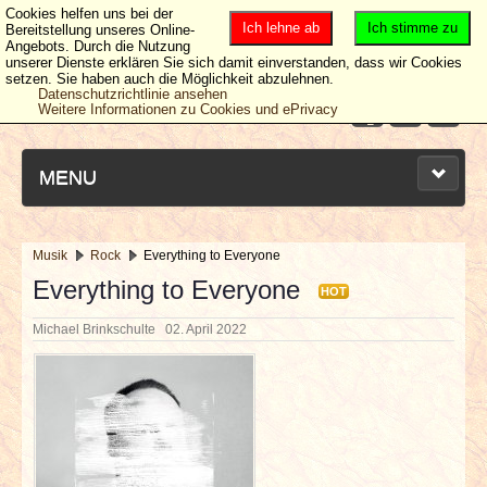
Cookies helfen uns bei der
Ich lehne ab
Ich stimme zu
Bereitstellung unseres Online-
Angebots. Durch die Nutzung
unserer Dienste erklären Sie sich damit einverstanden, dass wir Cookies
setzen. Sie haben auch die Möglichkeit abzulehnen.
Datenschutzrichtlinie ansehen
Weitere Informationen zu Cookies und ePrivacy
MENU
Musik
Rock
Everything to Everyone
NEUESTE ARTIKEL
Everything to Everyone
HOT
Michael Brinkschulte
02. April 2022
NEWS & DATES
BERICHTE
VERLOSUNGEN