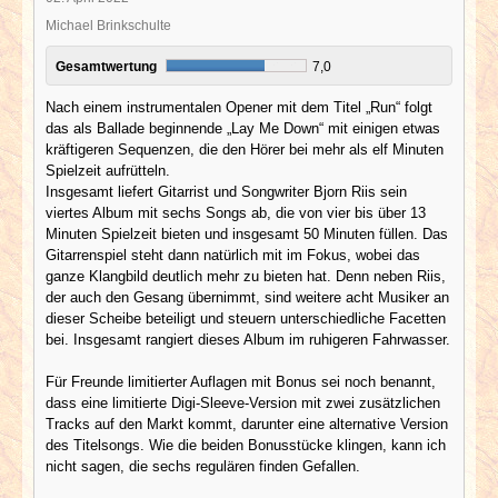
Michael Brinkschulte
Gesamtwertung
7,0
Nach einem instrumentalen Opener mit dem Titel „Run“ folgt
das als Ballade beginnende „Lay Me Down“ mit einigen etwas
kräftigeren Sequenzen, die den Hörer bei mehr als elf Minuten
Spielzeit aufrütteln.
Insgesamt liefert Gitarrist und Songwriter Bjorn Riis sein
viertes Album mit sechs Songs ab, die von vier bis über 13
Minuten Spielzeit bieten und insgesamt 50 Minuten füllen. Das
Gitarrenspiel steht dann natürlich mit im Fokus, wobei das
ganze Klangbild deutlich mehr zu bieten hat. Denn neben Riis,
der auch den Gesang übernimmt, sind weitere acht Musiker an
dieser Scheibe beteiligt und steuern unterschiedliche Facetten
bei. Insgesamt rangiert dieses Album im ruhigeren Fahrwasser.
Für Freunde limitierter Auflagen mit Bonus sei noch benannt,
dass eine limitierte Digi-Sleeve-Version mit zwei zusätzlichen
Tracks auf den Markt kommt, darunter eine alternative Version
des Titelsongs. Wie die beiden Bonusstücke klingen, kann ich
nicht sagen, die sechs regulären finden Gefallen.