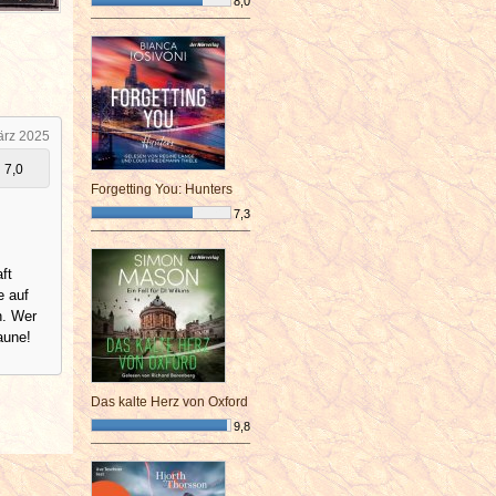
8,0
¯¯¯¯¯¯¯¯¯¯¯¯¯¯¯¯¯¯¯¯¯¯¯¯
ärz 2025
7,0
Forgetting You: Hunters
7,3
¯¯¯¯¯¯¯¯¯¯¯¯¯¯¯¯¯¯¯¯¯¯¯¯
ft
e auf
n. Wer
aune!
Das kalte Herz von Oxford
9,8
¯¯¯¯¯¯¯¯¯¯¯¯¯¯¯¯¯¯¯¯¯¯¯¯