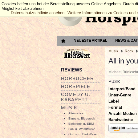
Cookies helfen uns bei der Bereitstellung unseres Online-Angebots. Durch d
Möglichkeit abzulehnen.
Datenschutzrichtlinie ansehen
Weitere Informationen zu Cookies und 
NEUESTE ARTIKEL
NEWS & DA
Musik
Rock
All in yo
REVIEWS
Michael Brinksc
HÖRBÜCHER
MUSIK
HÖRSPIELE
Interpret/Band
COMEDY U.
Unter-Genre
KABARETT
Label
Format
MUSIK
Anzahl Medien
Alternative
Blues u. Bluesrock
Bandwebsite
Elektronik u. EBM
Folk u. WorldMusic
Gothic u. DarkWave