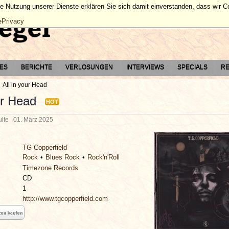
ie Nutzung unserer Dienste erklären Sie sich damit einverstanden, dass wir 
ePrivacy
TES
BERICHTE
VERLOSUNGEN
INTERVIEWS
SPECIALS
RE
All in your Head
ur Head
HOT
hulte
01. März 2025
TG Copperfield
Rock
Blues Rock
Rock'n'Roll
Timezone Records
CD
1
http://www.tgcopperfield.com