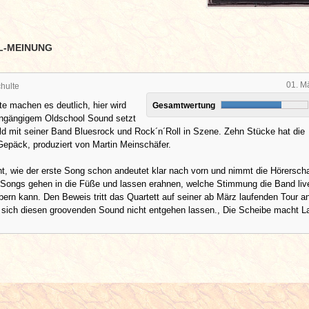
L-MEINUNG
01. M
hulte
te machen es deutlich, hier wird
Gesamtwertung
eingängigem Oldschool Sound setzt
ld mit seiner Band Bluesrock und Rock´n´Roll in Szene. Zehn Stücke hat die
epäck, produziert von Martin Meinschäfer.
, wie der erste Song schon andeutet klar nach vorn und nimmt die Hörerscha
e Songs gehen in die Füße und lassen erahnen, welche Stimmung die Band liv
ern kann. Den Beweis tritt das Quartett auf seiner ab März laufenden Tour a
te sich diesen groovenden Sound nicht entgehen lassen., Die Scheibe macht L