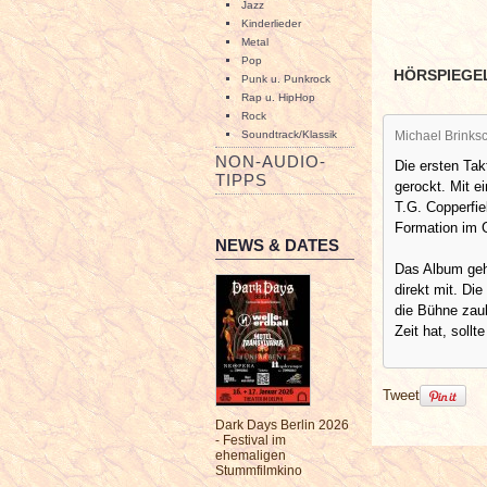
Jazz
Kinderlieder
Metal
Pop
HÖRSPIEGE
Punk u. Punkrock
Rap u. HipHop
Rock
Soundtrack/Klassik
Michael Brinksc
NON-AUDIO-
Die ersten Tak
TIPPS
gerockt. Mit 
T.G. Copperfie
Formation im G
NEWS & DATES
Das Album geht
direkt mit. Di
die Bühne zaub
Zeit hat, soll
Tweet
Dark Days Berlin 2026
- Festival im
ehemaligen
Stummfilmkino