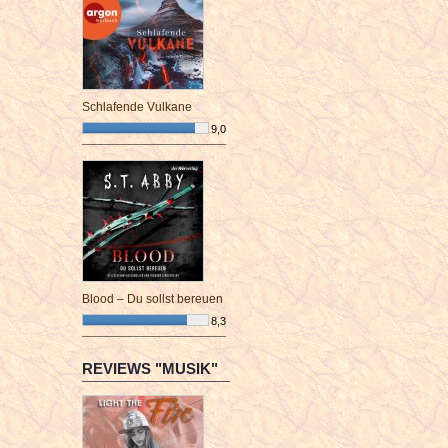
Schlafende Vulkane
9,0
¯¯¯¯¯¯¯¯¯¯¯¯¯¯¯¯¯¯¯¯¯¯¯¯
Blood – Du sollst bereuen
8,3
¯¯¯¯¯¯¯¯¯¯¯¯¯¯¯¯¯¯¯¯¯¯¯¯
REVIEWS "MUSIK"