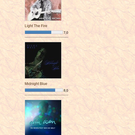
Light The Fire
7,0
¯¯¯¯¯¯¯¯¯¯¯¯¯¯¯¯¯¯¯¯¯¯¯¯
Midnight Blue
8,0
¯¯¯¯¯¯¯¯¯¯¯¯¯¯¯¯¯¯¯¯¯¯¯¯