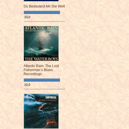
Du Bedeutest Mir Die Welt
10,0
¯¯¯¯¯¯¯¯¯¯¯¯¯¯¯¯¯¯¯¯¯¯¯¯
Atlantic Rain: The Lost
Fisherman’s Blues
Recordings
10,0
¯¯¯¯¯¯¯¯¯¯¯¯¯¯¯¯¯¯¯¯¯¯¯¯