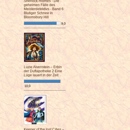
Sherlock Holmes - Die
geheimen Fälle des
Meisterdetektivs - Band 6:
Blutiger Schnee in
Bloomsbury Hill
9,0
¯¯¯¯¯¯¯¯¯¯¯¯¯¯¯¯¯¯¯¯¯¯¯¯
Luzie Alvenstein – Erbin
der Duftapotheke 2 Eine
Lüge lauert in der Zeit
10,0
¯¯¯¯¯¯¯¯¯¯¯¯¯¯¯¯¯¯¯¯¯¯¯¯
Keeper of the lost Cities –