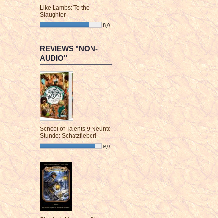
Like Lambs: To the
Slaughter
8,0
¯¯¯¯¯¯¯¯¯¯¯¯¯¯¯¯¯¯¯¯¯¯¯¯
REVIEWS "NON-
AUDIO"
School of Talents 9 Neunte
Stunde: Schatzfieber!
9,0
¯¯¯¯¯¯¯¯¯¯¯¯¯¯¯¯¯¯¯¯¯¯¯¯