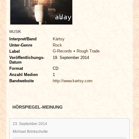
INTERVIEWS
SPECIALS
MUSIK
REDAKTION
Interpret/Band
Kärtsy
Unter-Genre
Rock
G-Records
Rough Trade
LINKS
Label
Veröffentlichungs-
19. September 2014
Datum
ARCHIV
Format
CD
Anzahl Medien
1
Bandwebsite
http://www.kartsy.com
HÖRSPIEGEL-MEINUNG
23. September 2014
Michael Brinkschulte