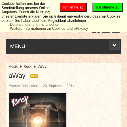
Cookies helfen uns bei der
Ich lehne ab
Ich stimme zu
Bereitstellung unseres Online-
Angebots. Durch die Nutzung
unserer Dienste erklären Sie sich damit einverstanden, dass wir Cookies
setzen. Sie haben auch die Möglichkeit abzulehnen.
Datenschutzrichtlinie ansehen
Weitere Informationen zu Cookies und ePrivacy
MENU
Musik
Rock
aWay
NEUESTE ARTIKEL
aWay
HOT
Michael Brinkschulte
23. September 2014
NEWS & DATES
BERICHTE
VERLOSUNGEN