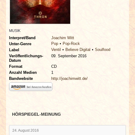
INTERVIEWS
SPECIALS
MUSIK
REDAKTION
Interpret/Band
Joachim Witt
Pop
Pop-Rock
Unter-Genre
Ventil
Believe Digital
Soulfood
LINKS
Label
Veröffentlichungs-
09. September 2016
Datum
ARCHIV
Format
CD
Anzahl Medien
1
Bandwebsite
http://joachimwitt.de/
HÖRSPIEGEL-MEINUNG
24. August 2016