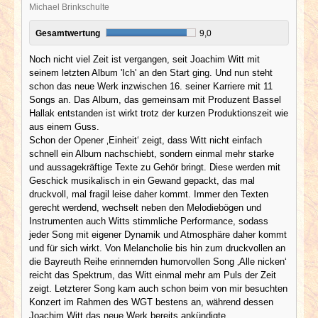
Michael Brinkschulte
Gesamtwertung
9,0
Noch nicht viel Zeit ist vergangen, seit Joachim Witt mit
seinem letzten Album 'Ich' an den Start ging. Und nun steht
schon das neue Werk inzwischen 16. seiner Karriere mit 11
Songs an. Das Album, das gemeinsam mit Produzent Bassel
Hallak entstanden ist wirkt trotz der kurzen Produktionszeit wie
aus einem Guss.
Schon der Opener ‚Einheit‘ zeigt, dass Witt nicht einfach
schnell ein Album nachschiebt, sondern einmal mehr starke
und aussagekräftige Texte zu Gehör bringt. Diese werden mit
Geschick musikalisch in ein Gewand gepackt, das mal
druckvoll, mal fragil leise daher kommt. Immer den Texten
gerecht werdend, wechselt neben den Melodiebögen und
Instrumenten auch Witts stimmliche Performance, sodass
jeder Song mit eigener Dynamik und Atmosphäre daher kommt
und für sich wirkt. Von Melancholie bis hin zum druckvollen an
die Bayreuth Reihe erinnernden humorvollen Song ‚Alle nicken‘
reicht das Spektrum, das Witt einmal mehr am Puls der Zeit
zeigt. Letzterer Song kam auch schon beim von mir besuchten
Konzert im Rahmen des WGT bestens an, während dessen
Joachim Witt das neue Werk bereits ankündigte.