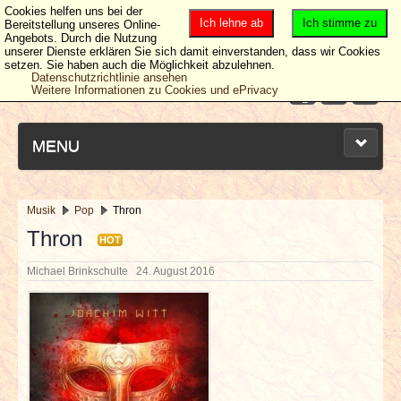
Cookies helfen uns bei der
Ich lehne ab
Ich stimme zu
Bereitstellung unseres Online-
Angebots. Durch die Nutzung
unserer Dienste erklären Sie sich damit einverstanden, dass wir Cookies
setzen. Sie haben auch die Möglichkeit abzulehnen.
Datenschutzrichtlinie ansehen
Weitere Informationen zu Cookies und ePrivacy
MENU
Musik
Pop
Thron
NEUESTE ARTIKEL
Thron
HOT
Michael Brinkschulte
24. August 2016
NEWS & DATES
BERICHTE
VERLOSUNGEN