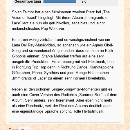
Gesamtwertung
9,0
Sivan Talmor hat einen fulminanten zweiten Platz bei „The
Voice of Israel“ hingelegt. Mit ihrem Album „Immigrants of
Lace“ legt sie nun ein gefühlvolles, sensibles und leicht
melancholisches Pop-Werk vor.
Es ist ein wenig verträumt und so weichgezeichnet wie ein
Lana Del Rey-Musikvideo, so sphärisch wie ein Agnes Obel-
Song und so wunderschön gesunden, dass es mich an Beth
Gibbons erinnert. Starke Melodien treffen auf eine sehr
ausgefeilte Produktion. Es ist poppig mit viel Elektronik, eher
in Richtung Trip Hop denn in Richtung Dance. Klangteppiche,
Glöckchen, Piano, Synthies und jede Menge Hall machen
„Immigrants of Lace“ zu einem sehr intimen Hörerlebnis.
Neben all den schönen Singer-Songwriter-Momenten gibt es
auch eine Cover-Version des Radiohits „Summer Son“ auf dem
Album. Sehr anders, sehr hörenswert. Aber eben nicht mehr
als eine Randnotiz, weil der Rest des Albums deutlich auch
eine eigenständige Sprache spricht. Tolle Herbstmusik.
Tweet