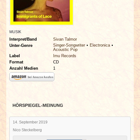
INTERVIEWS
SPECIALS
MUSIK
REDAKTION
Interpret/Band
Sivan Talmor
Singer-Songwriter
Electronica
Unter-Genre
Acoustic Pop
LINKS
Label
Imu Records
Format
CD
ARCHIV
Anzahl Medien
1
HÖRSPIEGEL-MEINUNG
14. September 2019
Nico Steckelberg