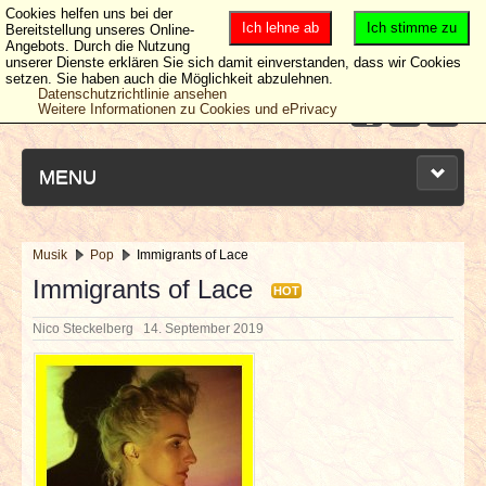
Cookies helfen uns bei der
Ich lehne ab
Ich stimme zu
Bereitstellung unseres Online-
Angebots. Durch die Nutzung
unserer Dienste erklären Sie sich damit einverstanden, dass wir Cookies
setzen. Sie haben auch die Möglichkeit abzulehnen.
Datenschutzrichtlinie ansehen
Weitere Informationen zu Cookies und ePrivacy
MENU
Musik
Pop
Immigrants of Lace
NEUESTE ARTIKEL
Immigrants of Lace
HOT
Nico Steckelberg
14. September 2019
NEWS & DATES
BERICHTE
VERLOSUNGEN