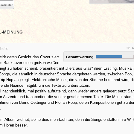
L-MEINUNG
26. 
hulte
ldt deren Gesicht das Cover ziert
Gesamtwertung
em Backcover einen großen weißen
iegt zu haben scheint, präsentiert mit „Herz aus Glas“ ihren Erstling. Musikal
 Songs, die sämtlich in deutscher Sprache dargeboten werden, zwischen Pop,
rip-Hop angelegt. Elektronische Musik, die von der Stimme bestimmt wird, d
ende Nuance mitgibt, um die Texte zu unterstützen.
l nachdenklich, mal positiv aufrüttelnd, dann wieder anders gelagert setzt Sa
r Akzente und transportiert die von ihr geschriebenen Texte. Die Musik stam
ahmen von Bernd Oettinger und Florian Popp, deren Kompositionen gut zu de
.
m Album widmet, sollte dies mehrfach tun, denn die Songs entfalten ihre Wi
m Hören besser.