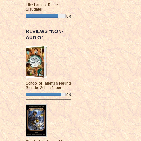
Like Lambs: To the
Slaughter
8,0
¯¯¯¯¯¯¯¯¯¯¯¯¯¯¯¯¯¯¯¯¯¯¯¯
REVIEWS "NON-
AUDIO"
School of Talents 9 Neunte
Stunde: Schatzfieber!
9,0
¯¯¯¯¯¯¯¯¯¯¯¯¯¯¯¯¯¯¯¯¯¯¯¯