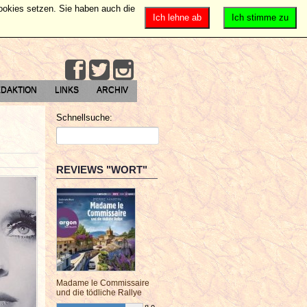
Cookies setzen. Sie haben auch die
Ich lehne ab
Ich stimme zu
DAKTION
LINKS
ARCHIV
Schnellsuche:
REVIEWS "WORT"
Madame le Commissaire
und die tödliche Rallye