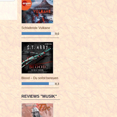
Schlafende Vulkane
9,0
¯¯¯¯¯¯¯¯¯¯¯¯¯¯¯¯¯¯¯¯¯¯¯¯
Blood – Du sollst bereuen
8,3
¯¯¯¯¯¯¯¯¯¯¯¯¯¯¯¯¯¯¯¯¯¯¯¯
REVIEWS "MUSIK"