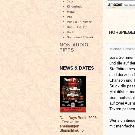
Jazz
Kinderlieder
Metal
Pop
Punk u. Punkrock
Rap u. HipHop
HÖRSPIEGE
Rock
Soundtrack/Klassik
NON-AUDIO-
Michael Brinksc
TIPPS
Sara Sommerfe
und die auf d
NEWS & DATES
Stoffbären bes
sind die zehn
Chanson und T
Stück die pass
Mal düster, ma
Sommerfeldt ih
auf zwei Ausn
Texten passen
Dark Days Berlin 2026
Wer sich diese
- Festival im
mit mehrfache
ehemaligen
Stummfilmkino