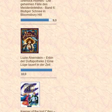
Sherlock Holmes - Die
geheimen Fälle des
Meisterdetektivs - Band 6:
Blutiger Schnee in
Bloomsbury Hill
9,0
¯¯¯¯¯¯¯¯¯¯¯¯¯¯¯¯¯¯¯¯¯¯¯¯
Luzie Alvenstein – Erbin
der Duftapotheke 2 Eine
Lüge lauert in der Zeit
10,0
¯¯¯¯¯¯¯¯¯¯¯¯¯¯¯¯¯¯¯¯¯¯¯¯
Keeper of the lost Cities –