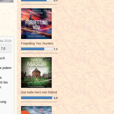
8,0
¯¯¯¯¯¯¯¯¯¯¯¯¯¯¯¯¯¯¯¯¯¯¯¯
Mai 2019
Forgetting You: Hunters
7,0
7,3
¯¯¯¯¯¯¯¯¯¯¯¯¯¯¯¯¯¯¯¯¯¯¯¯
isch
ie jedem
ra
mt bis
n
Das kalte Herz von Oxford
9,8
rkung
¯¯¯¯¯¯¯¯¯¯¯¯¯¯¯¯¯¯¯¯¯¯¯¯