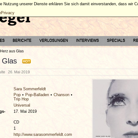
ie Nutzung unserer Dienste erklären Sie sich damit einverstanden, dass wir 
ePrivacy
TES
BERICHTE
VERLOSUNGEN
INTERVIEWS
SPECIALS
RE
Herz aus Glas
 Glas
HOT
hulte
26. Mai 2019
Sara Sommerfeldt
Pop
Pop-Balladen
Chanson
Trip Hop
Universal
gs-
17. Mai 2019
CD
1
http://www.sarasommerfeldt.com