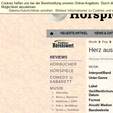
Cookies helfen uns bei der Bereitstellung unseres Online-Angebots. Durch d
Möglichkeit abzulehnen.
Datenschutzrichtlinie ansehen
Weitere Informationen zu Cookies und 
NEUESTE ARTIKEL
NEWS & DA
Musik
Pop
Herz aus
REVIEWS
Michael Brinksc
HÖRBÜCHER
MUSIK
HÖRSPIELE
Interpret/Band
COMEDY U.
Unter-Genre
KABARETT
Label
MUSIK
Veröffentlichun
Alternative
Datum
Blues u. Bluesrock
Format
Elektronik u. EBM
Anzahl Medien
Folk u. WorldMusic
Bandwebsite
Gothic u. DarkWave