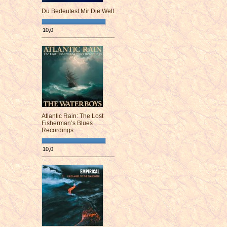
Du Bedeutest Mir Die Welt
10,0
¯¯¯¯¯¯¯¯¯¯¯¯¯¯¯¯¯¯¯¯¯¯¯¯
Atlantic Rain: The Lost
Fisherman’s Blues
Recordings
10,0
¯¯¯¯¯¯¯¯¯¯¯¯¯¯¯¯¯¯¯¯¯¯¯¯