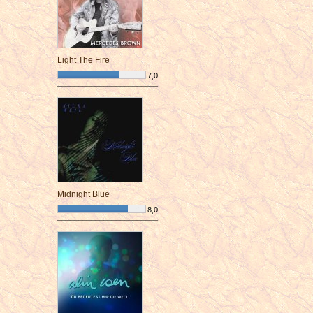
Light The Fire
7,0
¯¯¯¯¯¯¯¯¯¯¯¯¯¯¯¯¯¯¯¯¯¯¯¯
Midnight Blue
8,0
¯¯¯¯¯¯¯¯¯¯¯¯¯¯¯¯¯¯¯¯¯¯¯¯