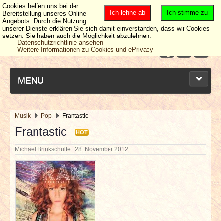
Cookies helfen uns bei der
Ich lehne ab
Ich stimme zu
Bereitstellung unseres Online-
Angebots. Durch die Nutzung
unserer Dienste erklären Sie sich damit einverstanden, dass wir Cookies
setzen. Sie haben auch die Möglichkeit abzulehnen.
Datenschutzrichtlinie ansehen
Weitere Informationen zu Cookies und ePrivacy
MENU
Musik
Pop
Frantastic
NEUESTE ARTIKEL
Frantastic
HOT
Michael Brinkschulte
28. November 2012
NEWS & DATES
BERICHTE
VERLOSUNGEN