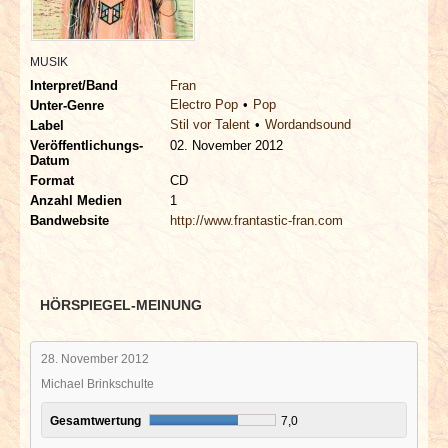
INTERVIEWS
MUSIK
SPECIALS
Interpret/Band
Fran
Electro Pop
Pop
Unter-Genre
REDAKTION
Stil vor Talent
Wordandsound
Label
Veröffentlichungs-
02. November 2012
Datum
LINKS
Format
CD
Anzahl Medien
1
ARCHIV
Bandwebsite
http://www.frantastic-fran.com
HÖRSPIEGEL-MEINUNG
28. November 2012
Michael Brinkschulte
Gesamtwertung
7,0