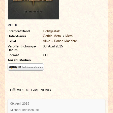
INTERVIEWS
SPECIALS
MUSIK
REDAKTION
Interpret/Band
Lichtgestalt
Gothic-Metal
Metal
Unter-Genre
Alive
Danse Macabre
Label
LINKS
Veröffentlichungs-
03. April 2015
Datum
ARCHIV
Format
CD
Anzahl Medien
1
HÖRSPIEGEL-MEINUNG
09. April 2015
Michael Brinkschulte