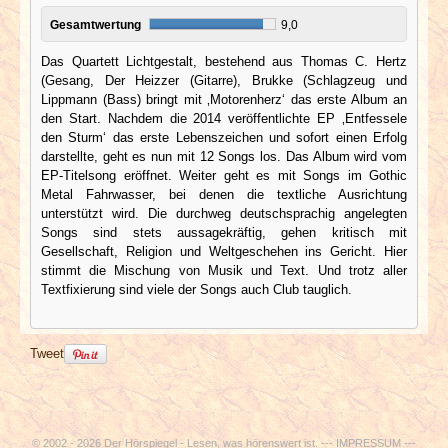
Gesamtwertung
9,0
Das Quartett Lichtgestalt, bestehend aus Thomas C. Hertz
(Gesang, Der Heizzer (Gitarre), Brukke (Schlagzeug und
Lippmann (Bass) bringt mit ‚Motorenherz‘ das erste Album an
den Start. Nachdem die 2014 veröffentlichte EP ‚Entfessele
den Sturm‘ das erste Lebenszeichen und sofort einen Erfolg
darstellte, geht es nun mit 12 Songs los. Das Album wird vom
EP-Titelsong eröffnet. Weiter geht es mit Songs im Gothic
Metal Fahrwasser, bei denen die textliche Ausrichtung
unterstützt wird. Die durchweg deutschsprachig angelegten
Songs sind stets aussagekräftig, gehen kritisch mit
Gesellschaft, Religion und Weltgeschehen ins Gericht. Hier
stimmt die Mischung von Musik und Text. Und trotz aller
Textfixierung sind viele der Songs auch Club tauglich.
Tweet
© 2002 - 2026 Der Hörspiegel - Lesen, was hörenswert ist. ---
IMPRESSUM
---