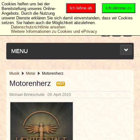
Cookies helfen uns bei der
Ich lehne ab
Ich stimme zu
Bereitstellung unseres Online-
Angebots. Durch die Nutzung
unserer Dienste erklären Sie sich damit einverstanden, dass wir Cookies
setzen. Sie haben auch die Möglichkeit abzulehnen.
Datenschutzrichtlinie ansehen
Weitere Informationen zu Cookies und ePrivacy
MENU
Musik
Metal
Motorenherz
NEUESTE ARTIKEL
Motorenherz
HOT
Michael Brinkschulte
09. April 2015
NEWS & DATES
BERICHTE
VERLOSUNGEN