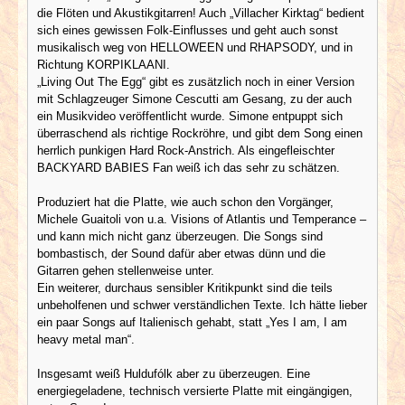
die Flöten und Akustikgitarren! Auch „Villacher Kirktag“ bedient
sich eines gewissen Folk-Einflusses und geht auch sonst
musikalisch weg von HELLOWEEN und RHAPSODY, und in
Richtung KORPIKLAANI.
„Living Out The Egg“ gibt es zusätzlich noch in einer Version
mit Schlagzeuger Simone Cescutti am Gesang, zu der auch
ein Musikvideo veröffentlicht wurde. Simone entpuppt sich
überraschend als richtige Rockröhre, und gibt dem Song einen
herrlich punkigen Hard Rock-Anstrich. Als eingefleischter
BACKYARD BABIES Fan weiß ich das sehr zu schätzen.
Produziert hat die Platte, wie auch schon den Vorgänger,
Michele Guaitoli von u.a. Visions of Atlantis und Temperance –
und kann mich nicht ganz überzeugen. Die Songs sind
bombastisch, der Sound dafür aber etwas dünn und die
Gitarren gehen stellenweise unter.
Ein weiterer, durchaus sensibler Kritikpunkt sind die teils
unbeholfenen und schwer verständlichen Texte. Ich hätte lieber
ein paar Songs auf Italienisch gehabt, statt „Yes I am, I am
heavy metal man“.
Insgesamt weiß Huldufólk aber zu überzeugen. Eine
energiegeladene, technisch versierte Platte mit eingängigen,