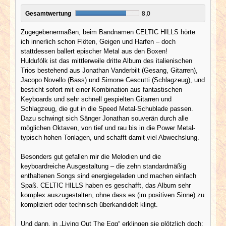
Gesamtwertung
8,0
Zugegebenermaßen, beim Bandnamen CELTIC HILLS hörte
ich innerlich schon Flöten, Geigen und Harfen – doch
stattdessen ballert epischer Metal aus den Boxen!
Huldufólk ist das mittlerweile dritte Album des italienischen
Trios bestehend aus Jonathan Vanderbilt (Gesang, Gitarren),
Jacopo Novello (Bass) und Simone Cescutti (Schlagzeug), und
besticht sofort mit einer Kombination aus fantastischen
Keyboards und sehr schnell gespielten Gitarren und
Schlagzeug, die gut in die Speed Metal-Schublade passen.
Dazu schwingt sich Sänger Jonathan souverän durch alle
möglichen Oktaven, von tief und rau bis in die Power Metal-
typisch hohen Tonlagen, und schafft damit viel Abwechslung.
Besonders gut gefallen mir die Melodien und die
keyboardreiche Ausgestaltung – die zehn standardmäßig
enthaltenen Songs sind energiegeladen und machen einfach
Spaß. CELTIC HILLS haben es geschafft, das Album sehr
komplex auszugestalten, ohne dass es (im positiven Sinne) zu
kompliziert oder technisch überkandidelt klingt.
Und dann, in „Living Out The Egg“ erklingen sie plötzlich doch: