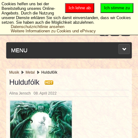
Cookies helfen uns bei der
Ich lehne ab
Ich stimme zu
Bereitstellung unseres Online-
Angebots. Durch die Nutzung
unserer Dienste erklären Sie sich damit einverstanden, dass wir Cookies
setzen. Sie haben auch die Möglichkeit abzulehnen.
Datenschutzrichtlinie ansehen
Weitere Informationen zu Cookies und ePrivacy
MENU
Musik
Metal
Huldufólk
NEUESTE ARTIKEL
Huldufólk
HOT
Alina Jensch
08. April 2022
NEWS & DATES
BERICHTE
VERLOSUNGEN