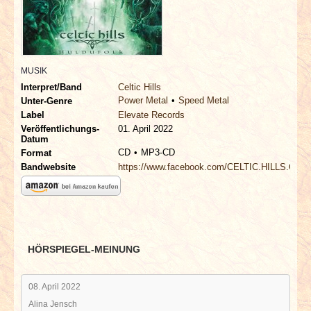
INTERVIEWS
SPECIALS
MUSIK
REDAKTION
Interpret/Band
Celtic Hills
Power Metal
Speed Metal
Unter-Genre
LINKS
Label
Elevate Records
Veröffentlichungs-
01. April 2022
Datum
ARCHIV
CD
MP3-CD
Format
Bandwebsite
https://www.facebook.com/CELTIC.HILLS.Offici
HÖRSPIEGEL-MEINUNG
08. April 2022
Alina Jensch