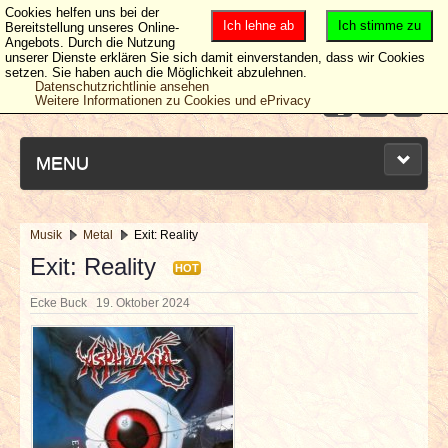
Cookies helfen uns bei der
Ich lehne ab
Ich stimme zu
Bereitstellung unseres Online-
Angebots. Durch die Nutzung
unserer Dienste erklären Sie sich damit einverstanden, dass wir Cookies
setzen. Sie haben auch die Möglichkeit abzulehnen.
Datenschutzrichtlinie ansehen
Weitere Informationen zu Cookies und ePrivacy
MENU
Musik
Metal
Exit: Reality
NEUESTE ARTIKEL
Exit: Reality
HOT
Ecke Buck
19. Oktober 2024
NEWS & DATES
BERICHTE
VERLOSUNGEN