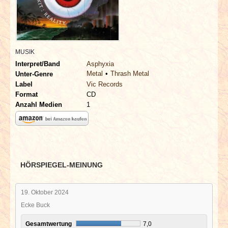
INTERVIEWS
SPECIALS
MUSIK
REDAKTION
Interpret/Band
Asphyxia
Metal
Thrash Metal
Unter-Genre
LINKS
Label
Vic Records
Format
CD
Anzahl Medien
1
ARCHIV
HÖRSPIEGEL-MEINUNG
19. Oktober 2024
Ecke Buck
Gesamtwertung
7,0