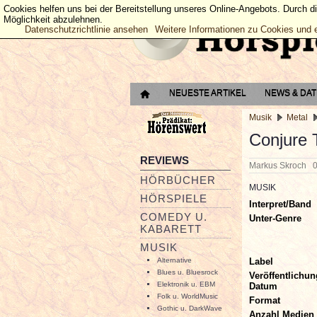
Cookies helfen uns bei der Bereitstellung unseres Online-Angebots. Durch d
Möglichkeit abzulehnen.
Datenschutzrichtlinie ansehen
Weitere Informationen zu Cookies und 
NEUESTE ARTIKEL
NEWS & DA
Musik
Metal
Conjure 
REVIEWS
Markus Skroch
0
HÖRBÜCHER
MUSIK
HÖRSPIELE
Interpret/Band
COMEDY U.
Unter-Genre
KABARETT
MUSIK
Label
Alternative
Blues u. Bluesrock
Veröffentlichun
Elektronik u. EBM
Datum
Folk u. WorldMusic
Format
Gothic u. DarkWave
Anzahl Medien