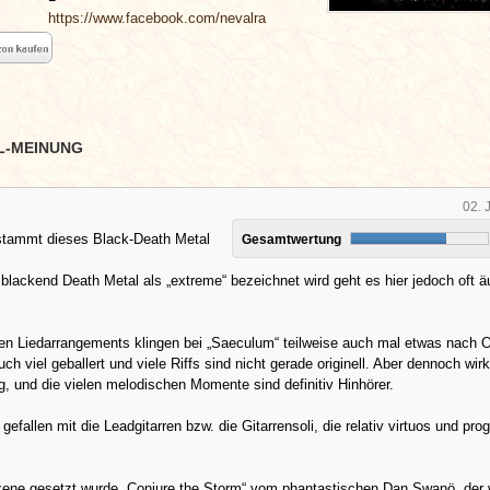
https://www.facebook.com/nevalra
L-MEINUNG
02. 
stammt dieses Black-Death Metal
Gesamtwertung
blackend Death Metal als „extreme“ bezeichnet wird geht es hier jedoch oft ä
ven Liedarrangements klingen bei „Saeculum“ teilweise auch mal etwas nach
ch viel geballert und viele Riffs sind nicht gerade originell. Aber dennoch wirk
ig, und die vielen melodischen Momente sind definitiv Hinhörer.
efallen mit die Leadgitarren bzw. die Gitarrensoli, die relativ virtuos und pro
Szene gesetzt wurde „Conjure the Storm“ vom phantastischen Dan Swanö, der 