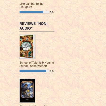
Like Lambs: To the
Slaughter
8,0
¯¯¯¯¯¯¯¯¯¯¯¯¯¯¯¯¯¯¯¯¯¯¯¯
REVIEWS "NON-
AUDIO"
School of Talents 9 Neunte
Stunde: Schatzfieber!
9,0
¯¯¯¯¯¯¯¯¯¯¯¯¯¯¯¯¯¯¯¯¯¯¯¯