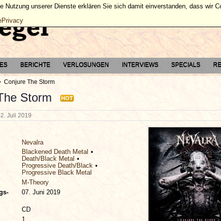
ie Nutzung unserer Dienste erklären Sie sich damit einverstanden, dass wir 
ePrivacy
TES
BERICHTE
VERLOSUNGEN
INTERVIEWS
SPECIALS
RE
Conjure The Storm
The Storm
HOT
2. Juli 2019
Nevalra
Blackened Death Metal
Death/Black Metal
Progressive Death/Black
Progressive Black Metal
M-Theory
gs-
07. Juni 2019
CD
1