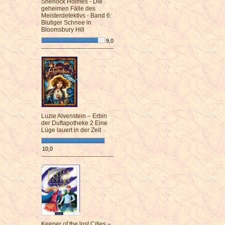
Sherlock Holmes - Die
geheimen Fälle des
Meisterdetektivs - Band 6:
Blutiger Schnee in
Bloomsbury Hill
9,0
¯¯¯¯¯¯¯¯¯¯¯¯¯¯¯¯¯¯¯¯¯¯¯¯
Luzie Alvenstein – Erbin
der Duftapotheke 2 Eine
Lüge lauert in der Zeit
10,0
¯¯¯¯¯¯¯¯¯¯¯¯¯¯¯¯¯¯¯¯¯¯¯¯
Keeper of the lost Cities –