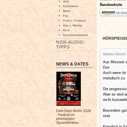
Jazz
Bandwebsite
Kinderlieder
Metal
Pop
Punk u. Punkrock
Rap u. HipHop
Rock
Soundtrack/Klassik
HÖRSPIEGE
NON-AUDIO-
TIPPS
Markus Skroch
Aus Missouri 
NEWS & DATES
Duo
Auch wenn ihr 
melodisch zu.
Die progressi
Aber es wird au
recht kurzweil
Besonders gut g
Dark Days Berlin 2026
- Festival im
sind.
ehemaligen
Stummfilmkino
Klanglich in 