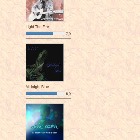
Light The Fire
7,0
¯¯¯¯¯¯¯¯¯¯¯¯¯¯¯¯¯¯¯¯¯¯¯¯
Midnight Blue
8,0
¯¯¯¯¯¯¯¯¯¯¯¯¯¯¯¯¯¯¯¯¯¯¯¯