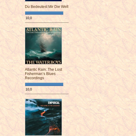
Du Bedeutest Mir Die Welt
10,0
¯¯¯¯¯¯¯¯¯¯¯¯¯¯¯¯¯¯¯¯¯¯¯¯
Atlantic Rain: The Lost
Fisherman’s Blues
Recordings
10,0
¯¯¯¯¯¯¯¯¯¯¯¯¯¯¯¯¯¯¯¯¯¯¯¯