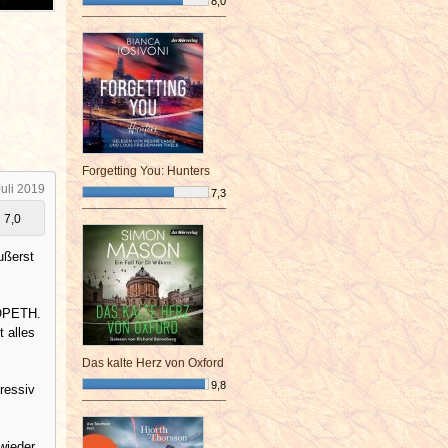
8,0
¯¯¯¯¯¯¯¯¯¯¯¯¯¯¯¯¯¯¯¯¯¯¯¯
Forgetting You: Hunters
Juli 2019
7,3
¯¯¯¯¯¯¯¯¯¯¯¯¯¯¯¯¯¯¯¯¯¯¯¯
7,0
ußerst
 OPETH.
t alles
Das kalte Herz von Oxford
9,8
gressiv
¯¯¯¯¯¯¯¯¯¯¯¯¯¯¯¯¯¯¯¯¯¯¯¯
wieder