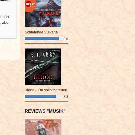
n nun
, aber
Schlafende Vulkane
9,0
¯¯¯¯¯¯¯¯¯¯¯¯¯¯¯¯¯¯¯¯¯¯¯¯
Blood – Du sollst bereuen
8,3
¯¯¯¯¯¯¯¯¯¯¯¯¯¯¯¯¯¯¯¯¯¯¯¯
REVIEWS "MUSIK"