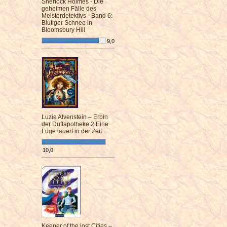
Sherlock Holmes - Die
geheimen Fälle des
Meisterdetektivs - Band 6:
Blutiger Schnee in
Bloomsbury Hill
9,0
¯¯¯¯¯¯¯¯¯¯¯¯¯¯¯¯¯¯¯¯¯¯¯¯
Luzie Alvenstein – Erbin
der Duftapotheke 2 Eine
Lüge lauert in der Zeit
10,0
¯¯¯¯¯¯¯¯¯¯¯¯¯¯¯¯¯¯¯¯¯¯¯¯
Keeper of the lost Cities –