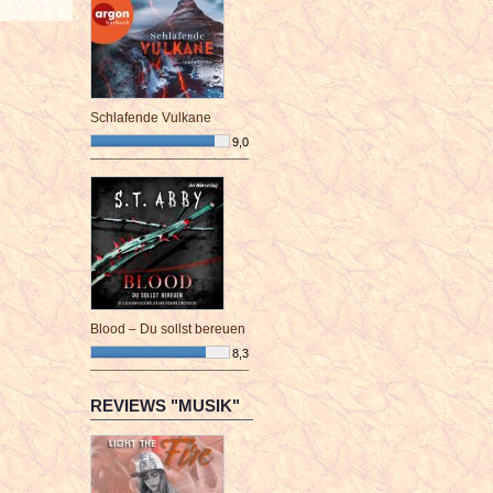
Schlafende Vulkane
9,0
¯¯¯¯¯¯¯¯¯¯¯¯¯¯¯¯¯¯¯¯¯¯¯¯
Blood – Du sollst bereuen
8,3
¯¯¯¯¯¯¯¯¯¯¯¯¯¯¯¯¯¯¯¯¯¯¯¯
REVIEWS "MUSIK"