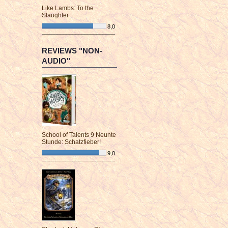
Like Lambs: To the
Slaughter
8,0
¯¯¯¯¯¯¯¯¯¯¯¯¯¯¯¯¯¯¯¯¯¯¯¯
REVIEWS "NON-
AUDIO"
School of Talents 9 Neunte
Stunde: Schatzfieber!
9,0
¯¯¯¯¯¯¯¯¯¯¯¯¯¯¯¯¯¯¯¯¯¯¯¯