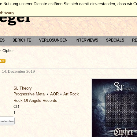
ie Nutzung unserer Dienste erklären Sie sich damit einverstanden, dass wir 
ePrivacy
TES
BERICHTE
VERLOSUNGEN
INTERVIEWS
SPECIALS
RE
Cipher
OT
g
14. Dezember 2019
SL Theory
Progressive Metal
AOR
Art Rock
Rock Of Angels Records
CD
1