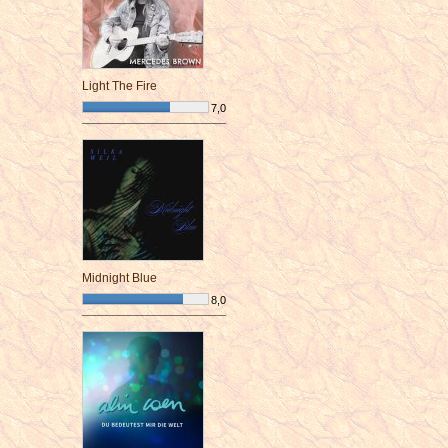
Light The Fire
7,0
¯¯¯¯¯¯¯¯¯¯¯¯¯¯¯¯¯¯¯¯¯¯¯¯
Midnight Blue
8,0
¯¯¯¯¯¯¯¯¯¯¯¯¯¯¯¯¯¯¯¯¯¯¯¯