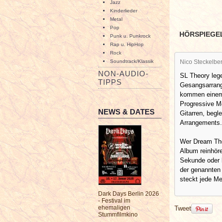
Jazz
Kinderlieder
Metal
Pop
HÖRSPIEGE
Punk u. Punkrock
Rap u. HipHop
Rock
Soundtrack/Klassik
Nico Steckelbe
NON-AUDIO-
SL Theory leg
TIPPS
Gesangsarrang
kommen einem 
Progressive M
NEWS & DATES
Gitarren, begl
Arrangements.
Wer Dream The
Album reinhöre
Sekunde oder l
der genannten
steckt jede Me
Dark Days Berlin 2026
- Festival im
ehemaligen
Tweet
Stummfilmkino