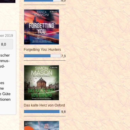
8,0
¯¯¯¯¯¯¯¯¯¯¯¯¯¯¯¯¯¯¯¯¯¯¯¯
ber 2019
8,0
Forgetting You: Hunters
ischer
7,3
thmus-
¯¯¯¯¯¯¯¯¯¯¯¯¯¯¯¯¯¯¯¯¯¯¯¯
rd-
ses
ine
ve Güte
tionen
Das kalte Herz von Oxford
9,8
¯¯¯¯¯¯¯¯¯¯¯¯¯¯¯¯¯¯¯¯¯¯¯¯