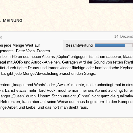
L-MEINUNG
14. Dezem
rg
en jede Menge Wert auf
Gesamtwertung
ements. Fette Vocal-Fronten
beim Hören des neuen Albums „Cipher“ entgegen. Es ist ein sauberer, klass
etal mit AOR- und Artrock-Anleihen. Getragen wird der Sound von fetten Rhy
eitet durch tighte Drums und immer wieder flächige oder bombastische Keyboa
 Es gibt jede Menge Abwechslung zwischen den Songs.
aters „Images and Words“ oder „Awake“ mochte, sollte unbedingt mal in die
n. Es ist etwas mehr Hard Rock, möchte man meinen. Ab und zu klingt für e
änger „Queen“ durch. Unterm Strich erreicht „Cipher“ nicht ganz die qualitati
 Referenzen, kann aber auf seine Weise durchaus begeistern. In den Komposi
nge Arbeit und Liebe, und das hört man direkt raus.