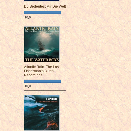
Du Bedeutest Mir Die Welt
10,0
¯¯¯¯¯¯¯¯¯¯¯¯¯¯¯¯¯¯¯¯¯¯¯¯
Atlantic Rain: The Lost
Fisherman’s Blues
Recordings
10,0
¯¯¯¯¯¯¯¯¯¯¯¯¯¯¯¯¯¯¯¯¯¯¯¯