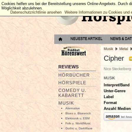
Cookies helfen uns bei der Bereitstellung unseres Online-Angebots. Durch d
Möglichkeit abzulehnen.
Datenschutzrichtlinie ansehen
Weitere Informationen zu Cookies und 
NEUESTE ARTIKEL
NEWS & DA
Musik
Metal
Cipher
H
REVIEWS
Nico Steckelber
HÖRBÜCHER
MUSIK
HÖRSPIELE
Interpret/Band
COMEDY U.
Unter-Genre
KABARETT
Label
Format
MUSIK
Anzahl Medien
Alternative
Blues u. Bluesrock
Elektronik u. EBM
Folk u. WorldMusic
Gothic u. DarkWave